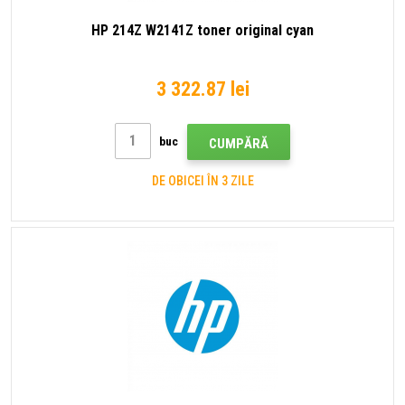
HP 214Z W2141Z toner original cyan
3 322.87 lei
buc
CUMPĂRĂ
DE OBICEI ÎN 3 ZILE