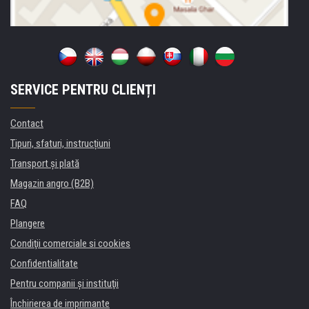
SERVICE PENTRU CLIENȚI
Contact
Tipuri, sfaturi, instrucțiuni
Transport şi plată
Magazin angro (B2B)
FAQ
Plangere
Condiţii comerciale si cookies
Confidentialitate
Pentru companii și instituţii
Închirierea de imprimante