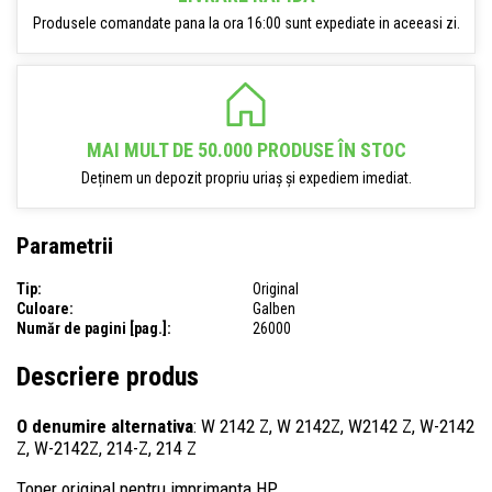
Produsele comandate pana la ora 16:00 sunt expediate in aceeasi zi.
MAI MULT DE 50.000 PRODUSE ÎN STOC
Deținem un depozit propriu uriaș și expediem imediat.
Parametrii
Tip:
Original
Culoare:
Galben
Număr de pagini [pag.]:
26000
Descriere produs
O denumire alternativa
: W 2142 Z, W 2142Z, W2142 Z, W-2142
Z, W-2142Z, 214-Z, 214 Z
Toner original pentru imprimanta HP.