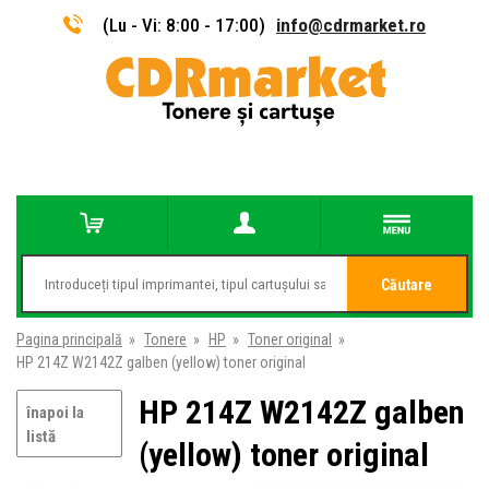
(Lu - Vi: 8:00 - 17:00)
info@cdrmarket.ro
Căutare
Pagina principală
»
Tonere
»
HP
»
Toner original
»
HP 214Z W2142Z galben (yellow) toner original
HP 214Z W2142Z galben
înapoi la
listă
(yellow) toner original