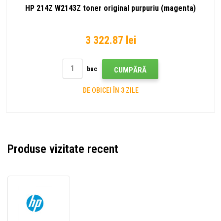
HP 214Z W2143Z toner original purpuriu (magenta)
3 322.87 lei
buc
CUMPĂRĂ
DE OBICEI ÎN 3 ZILE
Produse vizitate recent
HP
214Z
W2142Z