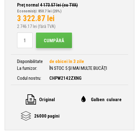
Preţ normal
4 173.57
lei (cu TVA)
Economisiţi: 850.7 lei
(20%)
3 322.87
lei
2 746.17
lei (fără TVA)
CUMPĂRĂ
Disponibilitate
de obicei în 3 zile
La furnizor:
ÎN STOC 5 ȘI MAI MULTE BUCĂŢI
Codul nostru:
CHPW2142ZXNG
Original
Galben culoare
26000 pagini