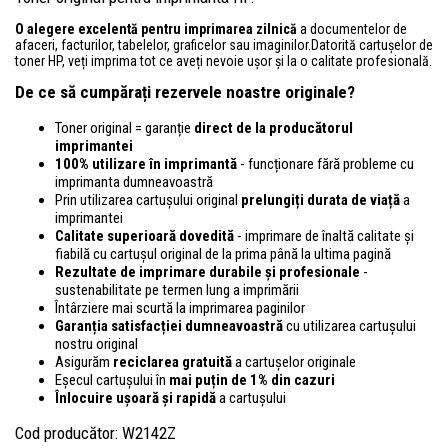
O alegere excelentă pentru imprimarea zilnică
a documentelor de
afaceri, facturilor, tabelelor, graficelor sau imaginilor.Datorită cartușelor de
toner HP, veți imprima tot ce aveți nevoie ușor și la o calitate profesională.
De ce să cumpărați rezervele noastre originale?
Toner original = garanție
direct de la producătorul
imprimantei
100% utilizare în imprimantă
- funcționare fără probleme cu
imprimanta dumneavoastră
Prin utilizarea cartușului original
prelungiți durata de viață
a
imprimantei
Calitate superioară dovedită
- imprimare de înaltă calitate și
fiabilă cu cartușul original de la prima până la ultima pagină
Rezultate de imprimare durabile și profesionale
-
sustenabilitate pe termen lung a imprimării
Întârziere mai scurtă la imprimarea paginilor
Garanția satisfacției dumneavoastră
cu utilizarea cartușului
nostru original
Asigurăm
reciclarea gratuită
a cartușelor originale
Eșecul cartușului în
mai puțin de 1% din cazuri
Înlocuire ușoară și rapidă
a cartușului
Cod producător: W2142Z