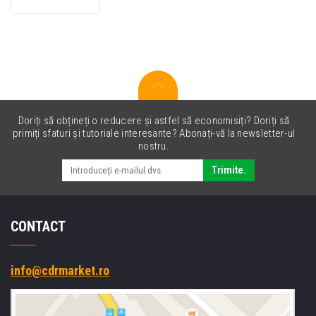
galben
(yellow)
toner
original
Doriți să obțineți o reducere și astfel să economisiți? Doriți să
primiți sfaturi și tutoriale interesante? Abonați-vă la newsletter-ul
nostru.
Trimite.
CONTACT
info@cdrmarket.ro