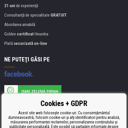
21 ani
de experienţă
Consultanţă de specialitate
GRATUIT
Abordarea amabilă
Golden
certificat
Heureka
Plată
securizată on-line
NE PUTEŢI GĂSI PE
Producătorul umpluturii de rezervă este certificat
Cookies + GDPR
ISO 9001, ISO 14001 şi STMC.
Acest site web folosește cookie-uri. Cu consimțământul
dumneavoastră, folosim cookie-uri și alți identificatori pentru analiză,
măsurarea performanței reclamelor, personalizarea conținutului și
publicitate personalizată. Este posibil să partajăm informații despre