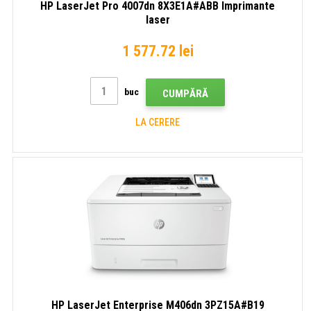
HP LaserJet Pro 4007dn 8X3E1A#ABB Imprimante
laser
1 577.72 lei
buc
CUMPĂRĂ
LA CERERE
HP LaserJet Enterprise M406dn 3PZ15A#B19