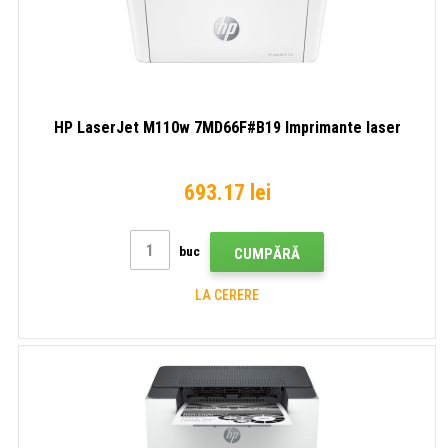
HP LaserJet M110w 7MD66F#B19 Imprimante laser
693.17 lei
buc
CUMPĂRĂ
LA CERERE