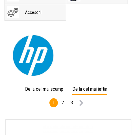
Accesorii
De la cel mai scump
De la cel mai ieftin
1
2
3