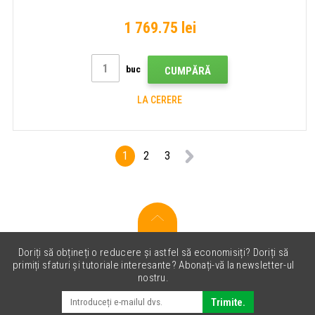
1 769.75 lei
buc
CUMPĂRĂ
LA CERERE
1
2
3
Doriți să obțineți o reducere și astfel să economisiți? Doriți să
primiți sfaturi și tutoriale interesante? Abonați-vă la newsletter-ul
nostru.
Trimite.