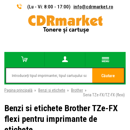
(Lu - Vi: 8:00 - 17:00)
info@cdrmarket.ro
Căutare
Pagina principală
»
Benzi si etichete
»
Brother
»
Seria TZe-FX/TZ-FX (flexi)
Benzi si etichete Brother TZe-FX
flexi pentru imprimante de
etichete