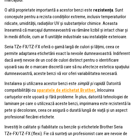
O altă proprietate importantă a acestor benzi este
rezistența
. Sunt
concepute pentru a rezista condițiilor extreme, inclusiv temperaturilor
ridicate, umidității, radiațiilor UV și substanțelor chimice. Aceasta
înseamnă că marcajul dumneavoastră va rămâne lizibil și intact chiar și
în medii dificile, cum ar fi unitățile industriale sau instalațiile exterioare.
Seria TZe-FX/TZ-FX oferă o gamă largă de culori și lățimi, ceea ce
permite adaptarea etichetării exact la nevoile dumneavoastră. Indiferent
dacă aveți nevoie de un cod de culori distinct pentru o identificare
ușoară sau de o marcare discretă care să nu afecteze estetica spațiului
dumneavoastră, aceste benzi vă vor oferi variabilitatea necesară.
Instalarea și utilizarea acestor benzi este
simplă și rapidă
. Datorită
compatibilității cu
aparatele de etichetat Brother
, înlocuirea
cartușelor este ușoară și fără probleme. În plus, datorită tehnologiei de
laminare pe care o utilizează aceste benzi, imprimarea este rezistentă la
pete și decolorare, ceea ce asigură o durată lungă de viață și un aspect
profesional fiecărei etichete.
Investiți în calitate și fiabilitate cu benzile și etichetele Brother Seria
TZe-FX/TZ-FX (flexi). Fie că sunteți un profesionist care are nevoie de