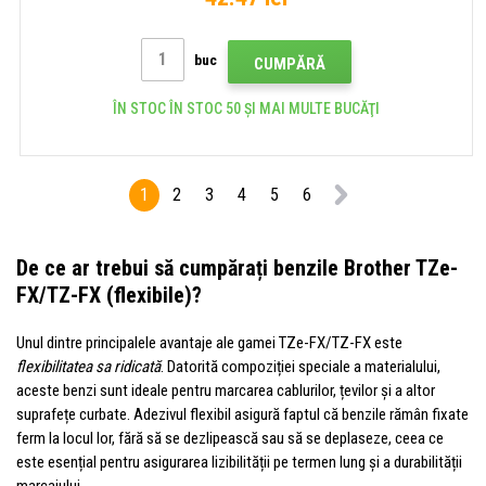
buc
CUMPĂRĂ
ÎN STOC ÎN STOC 50 ȘI MAI MULTE BUCĂŢI
1
2
3
4
5
6
De ce ar trebui să cumpărați benzile Brother
TZe-
FX/TZ-FX (flexibile)?
Unul dintre principalele avantaje ale gamei TZe-FX/TZ-FX este
flexibilitatea sa ridicată
. Datorită compoziției speciale a materialului,
aceste benzi sunt ideale pentru marcarea cablurilor, țevilor și a altor
suprafețe curbate. Adezivul flexibil asigură faptul că benzile rămân fixate
ferm la locul lor, fără să se dezlipească sau să se deplaseze, ceea ce
este esențial pentru asigurarea lizibilității pe termen lung și a durabilității
marcajului.