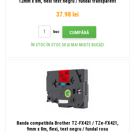
12mm x 8m, flexi text negru / fundal transparent
37.98 lei
buc
CUMPĂRĂ
ÎN STOC ÎN STOC 50 ȘI MAI MULTE BUCĂŢI
Banda compatibila Brother TZ-FX421 / TZe-FX421,
9mm x 8m, flexi, text negru / fundal rosu