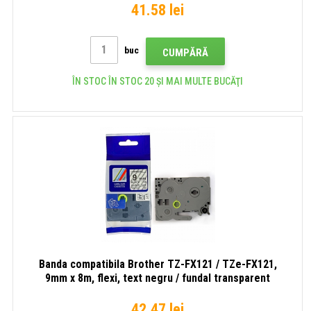
41.58 lei
buc
CUMPĂRĂ
ÎN STOC ÎN STOC 20 ȘI MAI MULTE BUCĂŢI
Banda compatibila Brother TZ-FX121 / TZe-FX121,
9mm x 8m, flexi, text negru / fundal transparent
42.47 lei