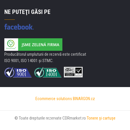
NE PUTEŢI GĂSI PE
Producătorul umpluturii de rezervă este certificat
ISO 9001, ISO 14001 şi STMC.
Ecommerce solutions
BINARGON.cz
© Toate drepturile rezervate CDRmarket.ro
Tonere şi cartuşe