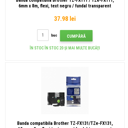
Banda compatibila Brother TZ-FX111 / TZe-FX111,
6mm x 8m, flexi, text negru / fundal transparent
37.98 lei
buc
CUMPĂRĂ
ÎN STOC ÎN STOC 20 ȘI MAI MULTE BUCĂŢI
Banda compatibila Brother TZ-FX131/TZe-FX131,