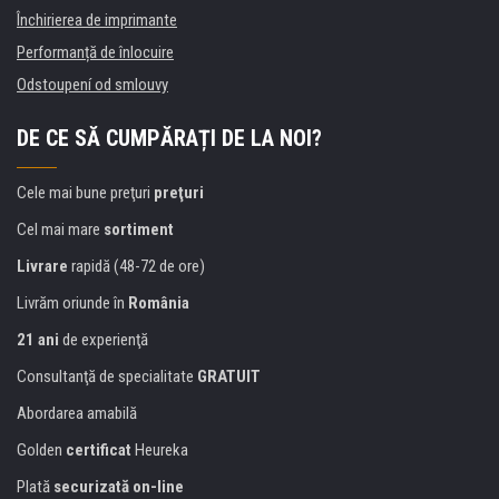
Închirierea de imprimante
Performanță de înlocuire
Odstoupení od smlouvy
DE CE SĂ CUMPĂRAȚI DE LA NOI?
Cele mai bune preţuri
preţuri
Cel mai mare
sortiment
Livrare
rapidă (48-72 de ore)
Livrăm oriunde în
România
21 ani
de experienţă
Consultanţă de specialitate
GRATUIT
Abordarea amabilă
Golden
certificat
Heureka
Plată
securizată on-line