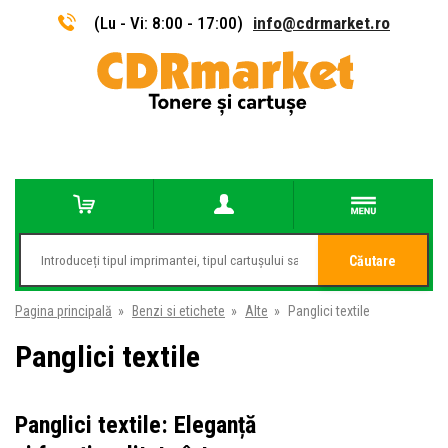
(Lu - Vi: 8:00 - 17:00)
info@cdrmarket.ro
Căutare
Pagina principală
»
Benzi si etichete
»
Alte
»
Panglici textile
Panglici textile
Panglici textile: Eleganță