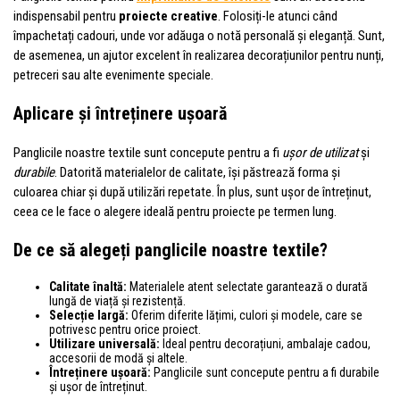
indispensabil pentru
proiecte creative
. Folosiți-le atunci când
împachetați cadouri, unde vor adăuga o notă personală și eleganță. Sunt,
de asemenea, un ajutor excelent în realizarea decorațiunilor pentru nunți,
petreceri sau alte evenimente speciale.
Aplicare și întreținere ușoară
Panglicile noastre textile sunt concepute pentru a fi
ușor de utilizat
și
durabile
. Datorită materialelor de calitate, își păstrează forma și
culoarea chiar și după utilizări repetate. În plus, sunt ușor de întreținut,
ceea ce le face o alegere ideală pentru proiecte pe termen lung.
De ce să alegeți panglicile noastre textile?
Calitate înaltă:
Materialele atent selectate garantează o durată
lungă de viață și rezistență.
Selecție largă:
Oferim diferite lățimi, culori și modele, care se
potrivesc pentru orice proiect.
Utilizare universală:
Ideal pentru decorațiuni, ambalaje cadou,
accesorii de modă și altele.
Întreținere ușoară:
Panglicile sunt concepute pentru a fi durabile
și ușor de întreținut.