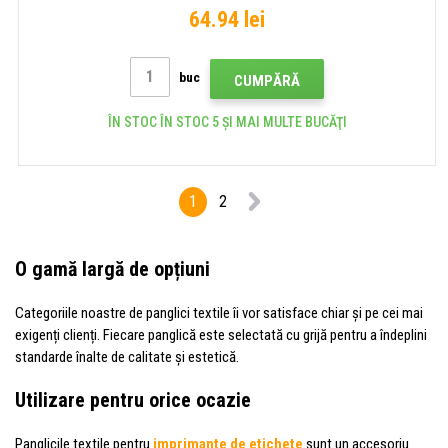
64.94 lei
buc
CUMPĂRĂ
ÎN STOC ÎN STOC 5 ȘI MAI MULTE BUCĂŢI
1
2
O gamă largă de opțiuni
Categoriile noastre de panglici textile îi vor satisface chiar și pe cei mai
exigenți clienți. Fiecare panglică este selectată cu grijă pentru a îndeplini
standarde înalte de calitate și estetică.
Utilizare pentru orice ocazie
Panglicile textile pentru
imprimante de etichete
sunt un accesoriu