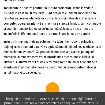
dumneavoastră.
Imprimantele noastre pentru tuburi sunt proiectate având în vedere
ușurința în utilizare și eficiența. Sunt echipate cu funcții moderne care
facilitează crearea etichetelor, cum ar fi posibilitatea de conectare la
computer, operarea intuitivă și imprimarea rapidă. În plus, sunt compacte
și ușor de transportat, ceea ce înseamnă că le puteți avea mereu la
îndemână, indiferent dacă lucrați la birou, în atelier sau pe șantier.
Investiți în imprimantele noastre pentru tuburi termocontractabile și
obțineți un instrument care vă va ajuta să mențineți ordinea și eficiența în
munca dumneavoastră. Cu produsele noastre veți avea siguranța că
marcajele dumneavoastră vor fi întotdeauna profesionale, lizibile și
durabile. Alăturați-vă miilor de clienți mulțumiți care au descoperit deja
avantajele imprimantelor noastre pentru tuburi termocontractabile și
simplificați-vă ziua de lucru.
Doriți să obțineți o reducere și astfel să economisiți? Doriți să
primiți sfaturi și tutoriale interesante? Abonați-vă la newsletter-ul