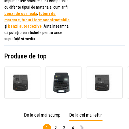
Imprimantele noastre sunt compatibile
cu diferite tipuri de materiale, cum ar fi
benzi de cerneală
,
tuburi de
marcare
,
tuburi termocontractabile
și
benzi autoadezive
. Asta înseamnă
că puteți crea etichete pentru orice
suprafață și mediu.
Produse de top
PONY
Marker
PONY
PT-
pentru
PT-
1010
tuburi
1010
marker
termocontractabile
marke
pentru
L-
pentr
tuburi
mark
tuburi
termocontractabile
LK330
termo
De la cel mai scump
De la cel mai ieftin
1
2
3
4