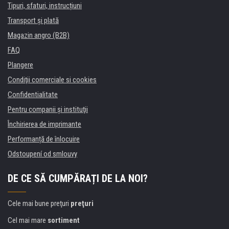
Tipuri, sfaturi, instrucțiuni
Transport şi plată
Magazin angro (B2B)
FAQ
Plangere
Condiţii comerciale si cookies
Confidentialitate
Pentru companii și instituţii
Închirierea de imprimante
Performanță de înlocuire
Odstoupení od smlouvy
DE CE SĂ CUMPĂRAȚI DE LA NOI?
Cele mai bune preţuri
preţuri
Cel mai mare
sortiment