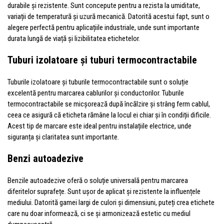
durabile și rezistente. Sunt concepute pentru a rezista la umiditate,
variații de temperatură și uzură mecanică. Datorită acestui fapt, sunt o
alegere perfectă pentru aplicațiile industriale, unde sunt importante
durata lungă de viață și lizibilitatea etichetelor.
Tuburi izolatoare și tuburi termocontractabile
Tuburile izolatoare și tuburile termocontractabile sunt o soluție
excelentă pentru marcarea cablurilor și conductorilor. Tuburile
termocontractabile se micșorează după încălzire și strâng ferm cablul,
ceea ce asigură că eticheta rămâne la locul ei chiar și în condiții dificile.
Acest tip de marcare este ideal pentru instalațiile electrice, unde
siguranța și claritatea sunt importante.
Benzi autoadezive
Benzile autoadezive oferă o soluție universală pentru marcarea
diferitelor suprafețe. Sunt ușor de aplicat și rezistente la influențele
mediului. Datorită gamei largi de culori și dimensiuni, puteți crea etichete
care nu doar informează, ci se și armonizează estetic cu mediul