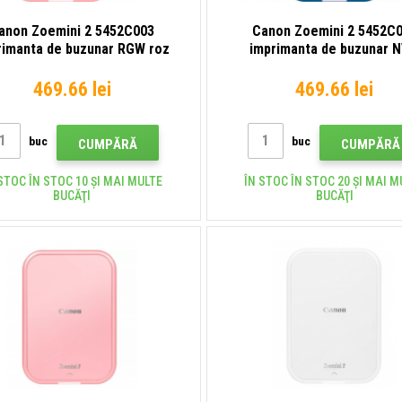
anon Zoemini 2 5452C003
Canon Zoemini 2 5452C
rimanta de buzunar RGW roz
imprimanta de buzunar 
albastru
469.66 lei
469.66 lei
buc
buc
CUMPĂRĂ
CUMPĂRĂ
STOC ÎN STOC 10 ȘI MAI MULTE
ÎN STOC ÎN STOC 20 ȘI MAI M
BUCĂŢI
BUCĂŢI