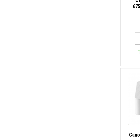
C
675
Cano