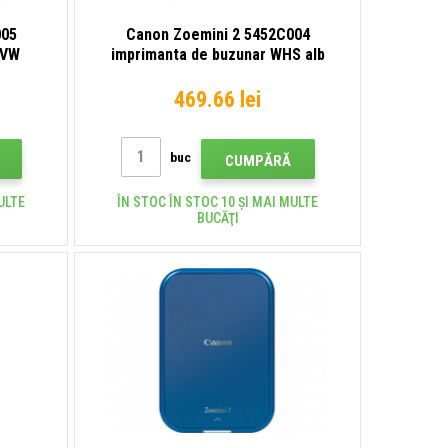
005
Canon Zoemini 2 5452C004
NVW
imprimanta de buzunar WHS alb
469.66 lei
buc
CUMPĂRĂ
ULTE
ÎN STOC ÎN STOC 10 ȘI MAI MULTE
BUCĂŢI