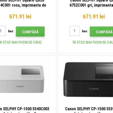
anon SELPHY Square QX20
Canon SELPHY Square Q
4C001 rosu, imprimanta de
6752C001 gri, imprimant
buzunar
buzunar
671.91 lei
671.91 lei
buc
buc
CUMPĂRĂ
CUMPĂRĂ
ÎN STOC MAI PUȚIN DE 5 BUC
ÎN STOC MAI PUȚIN DE 5 B
n SELPHY CP-1500 5540C003
Canon SELPHY CP-1500 55