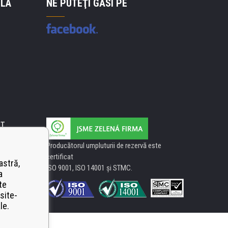
 LA
NE PUTEŢI GĂSI PE
IT
Producătorul umpluturii de rezervă este
certificat
astră,
ISO 9001, ISO 14001 şi STMC.
a
te
site-
le.