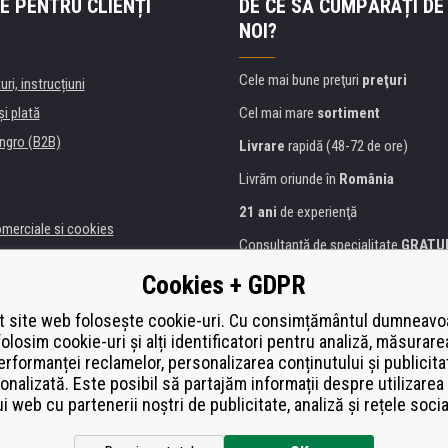
E PENTRU CLIENȚI
DE CE SĂ CUMPĂRAȚI DE
NOI?
Cele mai bune preţuri
preţuri
uri, instrucțiuni
şi plată
Cel mai mare
sortiment
ngro (B2B)
Livrare
rapidă (48-72 de ore)
Livrăm oriunde în
România
21 ani
de experienţă
omerciale si cookies
Consultanţă de specialitate
GRATU
alitate
Abordarea amabilă
Cookies + GDPR
anii și instituţii
Golden
certificat
Heureka
a de imprimante
 site web folosește cookie-uri. Cu consimțământul dumneavo
folosim cookie-uri și alți identificatori pentru analiză, măsurare
Plată
securizată on-line
ă de înlocuire
erformanței reclamelor, personalizarea conținutului și publicita
í od smlouvy
onalizată. Este posibil să partajăm informații despre utilizarea 
ui web cu partenerii noștri de publicitate, analiză și rețele socia