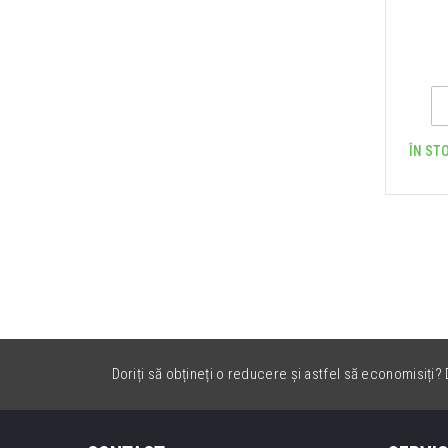
ÎN STO
Doriți să obțineți o reducere și astfel să economisiți? D