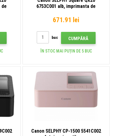
X20
Canon SELPHY Square QX20
a de
6753C001 alb, imprimanta de
buzunar
671.91 lei
buc
CUMPĂRĂ
UC
ÎN STOC MAI PUȚIN DE 5 BUC
39C002
Canon SELPHY CP-1500 5541C002