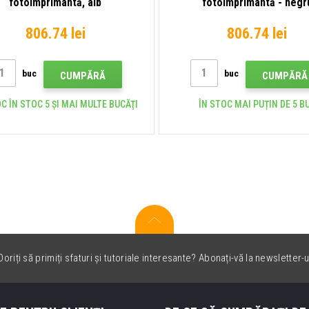
fotoimprimantă, alb
fotoimprimantă - negr
806.74 lei
806.74 lei
buc
buc
CUMPĂRĂ
CUMPĂRĂ
C ÎN STOC 5 ȘI MAI MULTE BUCĂŢI
ÎN STOC MAI PUȚIN DE 5 B
oriți să primiți sfaturi și tutoriale interesante? Abonați-vă la newsletter-u