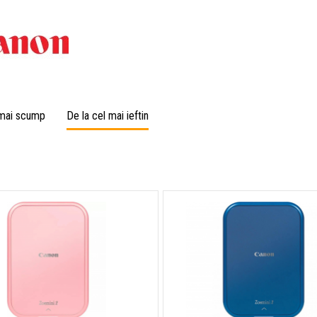
 mai scump
De la cel mai ieftin