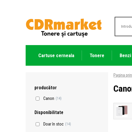
Cartuse cerneala
Tonere
Benzi
Pagina prin
Cano
producător
Canon
(14)
Disponibilitate
Doar în stoc
(14)