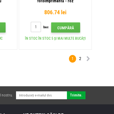
u
fotoimprimantă - roz
806.74 lei
buc
CUMPĂRĂ
UC
ÎN STOC ÎN STOC 5 ȘI MAI MULTE BUCĂŢI
1
2
l nostru.
Trimite.