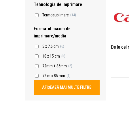
Tehnologia de imprimare
Termosublimare
(14)
Formatul maxim de
imprimare/media
5 x 7,6 cm
De la cel
(6)
10 x 15 cm
(5)
72mm + 85mm
(2)
72 m x 85 mm
(1)
AFIȘEAZĂ MAI MULTE FILTRE