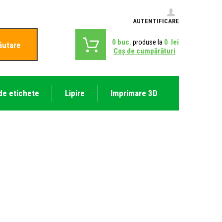
AUTENTIFICARE
0
buc.
produse la
0
lei
ăutare
Coş de cumpărături
de etichete
Lipire
Imprimare 3D