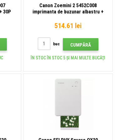
007
Canon Zoemini 2 5452C008
+ 30P
imprimanta de buzunar albastru +
30P
514.61 lei
buc
CUMPĂRĂ
UC
ÎN STOC ÎN STOC 5 ȘI MAI MULTE BUCĂŢI