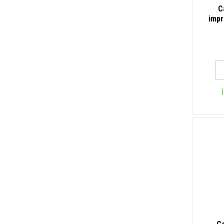
C
impr