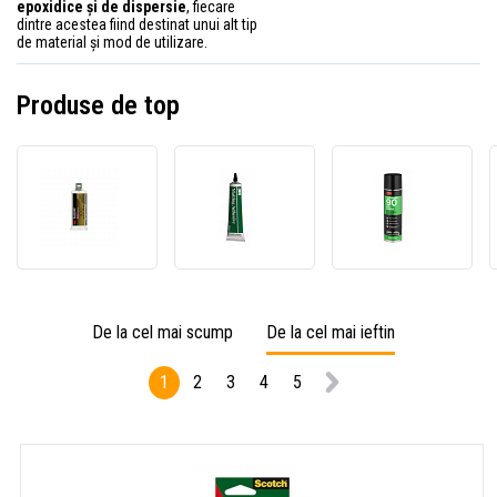
epoxidice și de dispersie
, fiecare
dintre acestea fiind destinat unui alt tip
de material și mod de utilizare.
Produse de top
3M
Adeziv
3M
DP100
3M
90
Plus
pentru
Scotc
Scotch-
îmbinarea
Weld™
Weld™
covorașelor
adeziv
transparent,
(08554),
spray,
48,5
88,7
500
De la cel mai scump
De la cel mai ieftin
ml
ml
ml
1
2
3
4
5