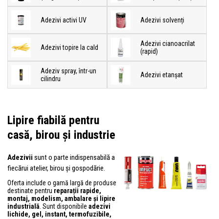
Adezivi activi UV
Adezivi solvenți
Adezivi cianoacrilat
Adezivi topire la cald
(rapid)
Adeziv spray, într-un
Adezivi etanșat
cilindru
Lipire fiabilă pentru
casă, birou și industrie
Adezivii
sunt o parte indispensabilă a
fiecărui atelier, birou și gospodărie.
Oferta include o gamă largă de produse
destinate pentru
reparații rapide,
montaj, modelism, ambalare și lipire
industrială
. Sunt disponibile
adezivi
lichide, gel, instant, termofuzibile,