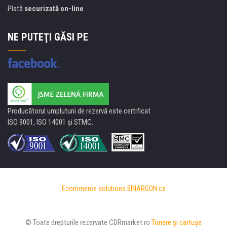
Plată
securizată on-line
NE PUTEŢI GĂSI PE
Producătorul umpluturii de rezervă este certificat
ISO 9001, ISO 14001 şi STMC.
Ecommerce solutions
BINARGON.cz
© Toate drepturile rezervate CDRmarket.ro
Tonere şi cartuşe