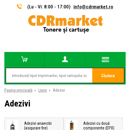
(Lu - Vi: 8:00 - 17:00)
info@cdrmarket.ro
Căutare
Pagina principală
»
Lipire
»
Adezivi
Adezivi
Adezivi anaerobi
Adezivi cu două
(asigurare fire)
componente (EPX)