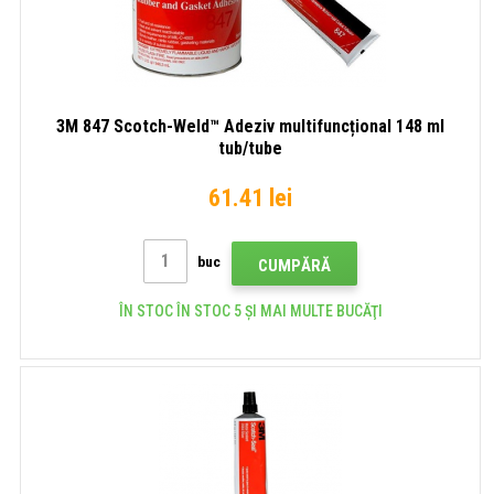
3M 847 Scotch-Weld™ Adeziv multifuncțional 148 ml
tub/tube
61.41 lei
buc
CUMPĂRĂ
ÎN STOC ÎN STOC 5 ȘI MAI MULTE BUCĂŢI