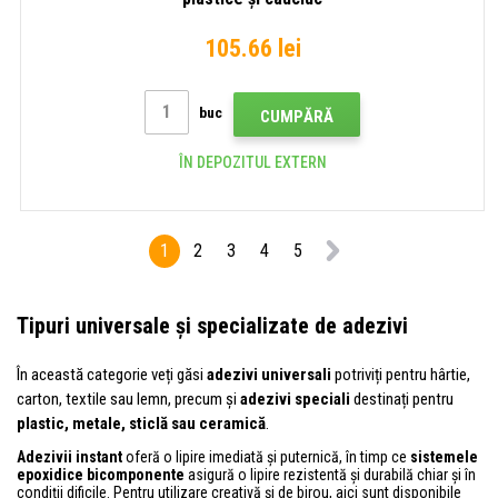
105.66 lei
buc
CUMPĂRĂ
ÎN DEPOZITUL EXTERN
1
2
3
4
5
Tipuri universale și specializate de adezivi
În această categorie veți găsi
adezivi universali
potriviți pentru hârtie,
carton, textile sau lemn, precum și
adezivi speciali
destinați pentru
plastic, metale, sticlă sau ceramică
.
Adezivii instant
oferă o lipire imediată și puternică, în timp ce
sistemele
epoxidice bicomponente
asigură o lipire rezistentă și durabilă chiar și în
condiții dificile. Pentru utilizare creativă și de birou, aici sunt disponibile