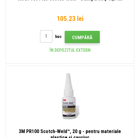
105.23 lei
buc
CUMPĂRĂ
ÎN DEPOZITUL EXTERN
3M PR100 Scotch-Weld™, 20 g - pentru materiale
plastice și cauciuc