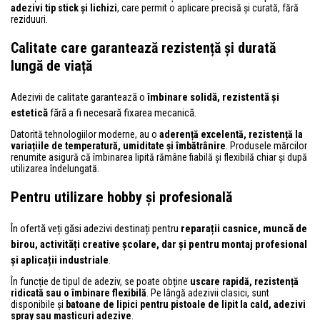
adezivi tip stick și lichizi
, care permit o aplicare precisă și curată, fără
reziduuri.
Calitate care garantează rezistență și durată
lungă de viață
Adezivii de calitate garantează o
îmbinare solidă, rezistentă și
estetică
fără a fi necesară fixarea mecanică.
Datorită tehnologiilor moderne, au o
aderență excelentă, rezistență la
variațiile de temperatură, umiditate și îmbătrânire
. Produsele mărcilor
renumite asigură că îmbinarea lipită rămâne fiabilă și flexibilă chiar și după
utilizarea îndelungată.
Pentru utilizare hobby și profesională
În ofertă veți găsi adezivi destinați pentru
reparații casnice, muncă de
birou, activități creative școlare, dar și pentru montaj profesional
și aplicații industriale
.
În funcție de tipul de adeziv, se poate obține
uscare rapidă, rezistență
ridicată sau o îmbinare flexibilă
. Pe lângă adezivii clasici, sunt
disponibile și
batoane de lipici pentru pistoale de lipit la cald, adezivi
spray sau masticuri adezive
.