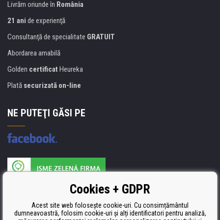
Livrăm oriunde în
România
21 ani
de experienţă
Consultanţă de specialitate
GRATUIT
Abordarea amabilă
Golden
certificat
Heureka
Plată
securizată on-line
NE PUTEŢI GĂSI PE
Producătorul umpluturii de rezervă este certificat
Cookies + GDPR
ISO 9001, ISO 14001 şi STMC.
Acest site web folosește cookie-uri. Cu consimțământul
dumneavoastră, folosim cookie-uri și alți identificatori pentru analiză,