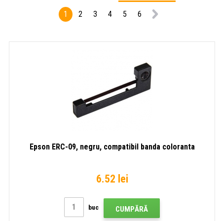
1
2
3
4
5
6
Epson ERC-09, negru, compatibil banda coloranta
6.52 lei
buc
CUMPĂRĂ