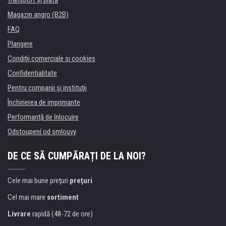
Transport şi plată
Magazin angro (B2B)
FAQ
Plangere
Condiţii comerciale si cookies
Confidentialitate
Pentru companii și instituţii
Închirierea de imprimante
Performanță de înlocuire
Odstoupení od smlouvy
DE CE SĂ CUMPĂRAȚI DE LA NOI?
Cele mai bune preţuri
preţuri
Cel mai mare
sortiment
Livrare
rapidă (48-72 de ore)