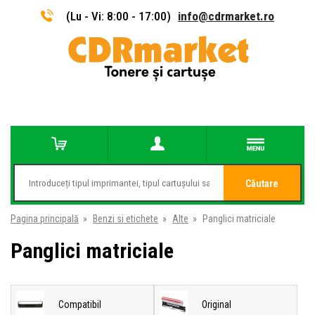
(Lu - Vi: 8:00 - 17:00)
info@cdrmarket.ro
Căutare
Pagina principală
»
Benzi si etichete
»
Alte
»
Panglici matriciale
Panglici matriciale
Compatibil
Original