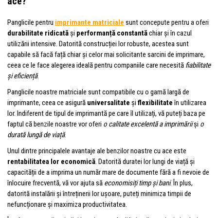
ace?
Panglicile pentru
imprimante matriciale
sunt concepute pentru a oferi
durabilitate ridicată
și
performanță constantă
chiar și în cazul
utilizării intensive. Datorită construcției lor robuste, acestea sunt
capabile să facă față chiar și celor mai solicitante sarcini de imprimare,
ceea ce le face alegerea ideală pentru companiile care necesită
fiabilitate
și eficiență
.
Panglicile noastre matriciale sunt compatibile cu o gamă largă de
imprimante, ceea ce asigură
universalitate
și
flexibilitate
în utilizarea
lor. Indiferent de tipul de imprimantă pe care îl utilizați, vă puteți baza pe
faptul că benzile noastre vor oferi
o calitate excelentă a imprimării
și
o
durată lungă de viață
.
Unul dintre principalele avantaje ale benzilor noastre cu ace este
rentabilitatea lor economică
. Datorită duratei lor lungi de viață și
capacității de a imprima un număr mare de documente fără a fi nevoie de
înlocuire frecventă, vă vor ajuta să
economisiți timp și bani
. În plus,
datorită instalării și întreținerii lor ușoare, puteți minimiza timpii de
nefuncționare și maximiza productivitatea.