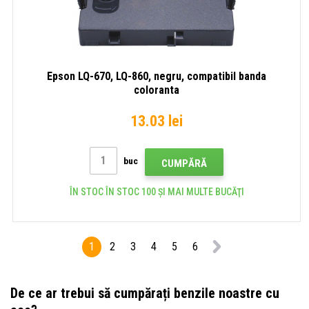
Epson LQ-670, LQ-860, negru, compatibil banda
coloranta
13.03 lei
buc
CUMPĂRĂ
ÎN STOC ÎN STOC 100 ȘI MAI MULTE BUCĂŢI
1
2
3
4
5
6
De ce ar trebui să cumpărați benzile noastre cu