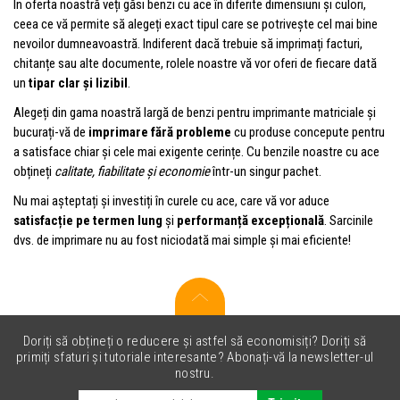
În oferta noastră veți găsi benzi cu ace în diferite dimensiuni și culori,
ceea ce vă permite să alegeți exact tipul care se potrivește cel mai bine
nevoilor dumneavoastră. Indiferent dacă trebuie să imprimați facturi,
chitanțe sau alte documente, rolele noastre vă vor oferi de fiecare dată
un
tipar clar și lizibil
.
Alegeți din gama noastră largă de benzi pentru imprimante matriciale și
bucurați-vă de
imprimare fără probleme
cu produse concepute pentru
a satisface chiar și cele mai exigente cerințe. Cu benzile noastre cu ace
obțineți
calitate, fiabilitate și economie
într-un singur pachet.
Nu mai așteptați și investiți în curele cu ace, care vă vor aduce
satisfacție pe termen lung
și
performanță excepțională
. Sarcinile
dvs. de imprimare nu au fost niciodată mai simple și mai eficiente!
Doriți să obțineți o reducere și astfel să economisiți? Doriți să
primiți sfaturi și tutoriale interesante? Abonați-vă la newsletter-ul
nostru.