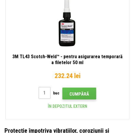
3M TL43 Scotch-Weld™ - pentru asigurarea temporară
a filetelor 50 ml
232.24 lei
buc
CUMPĂRĂ
ÎN DEPOZITUL EXTERN
Protecție împotriva vibrațiilor, coroziunii și