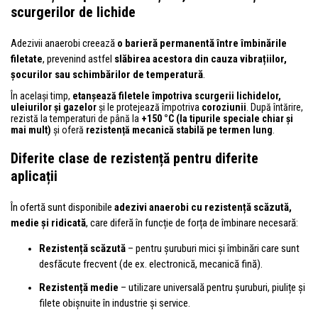
scurgerilor de lichide
Adezivii anaerobi creează
o barieră permanentă între îmbinările
filetate
, prevenind astfel
slăbirea acestora din cauza vibrațiilor,
șocurilor sau schimbărilor de temperatură
.
În același timp,
etanșează filetele împotriva scurgerii lichidelor,
uleiurilor și gazelor
și le protejează împotriva
coroziunii
. După întărire,
rezistă la temperaturi de până la
+150 °C (la tipurile speciale chiar și
mai mult)
și oferă
rezistență mecanică stabilă pe termen lung
.
Diferite clase de rezistență pentru diferite
aplicații
În ofertă sunt disponibile
adezivi anaerobi cu rezistență scăzută,
medie și ridicată
, care diferă în funcție de forța de îmbinare necesară:
Rezistență scăzută
– pentru șuruburi mici și îmbinări care sunt
desfăcute frecvent (de ex. electronică, mecanică fină).
Rezistență medie
– utilizare universală pentru șuruburi, piulițe și
filete obișnuite în industrie și service.