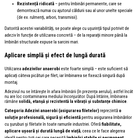
Rezistență ridicată
– pentru îmbinări permanente, care se
demontează numai cu ajutorul căldurii sau al unor unelte speciale
(de ex. rulmenți, arbori, transmisii).
Datorită acestei variabilități, se poate alege cu ușurință tipul potrivit de
adeziv în funcție de utilizarea concretă – de la reparații minore până la
îmbinări structurale expuse la sarcini mari.
Aplicare simplă și efect de lungă durată
Utilizarea
adezivilor anaerobi
este foarte simplă – este suficient să
aplicați câteva picături pe filet, iar îmbinarea se fixează singură după
montaj.
Adezivul nu se întărește în afara îmbinării (în prezența aerului), astfel încât
nu are loc contaminarea mediului înconjurător. După întărire, îmbinarea
rămâne
solidă, etanșă și rezistentă la vibrații și substanțe chimice
.
Categoria Adezivi anaerobi (asigurarea filetelor)
reprezintă
o
soluție profesională, sigură și eficientă
pentru asigurarea îmbinărilor
cu șuruburi și filetate în toate ramurile industriei. Oferă
fiabilitate,
aplicare ușoară și durată lungă de viață
, ceea ce le face alegerea
ideală pentru toți cei care necesită
îmbinări stabile și permanent