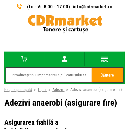
(Lu - Vi: 8:00 - 17:00)
info@cdrmarket.ro
Căutare
Pagina principală
»
Lipire
»
Adezivi
»
Adezivi anaerobi (asigurare fire)
Adezivi anaerobi (asigurare fire)
Asigurarea fiabilă a