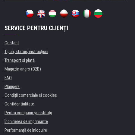
SERVICE PENTRU CLIENȚI
Contact
Tipuri, sfaturi, instrucțiuni
Transport şi plată
Magazin angro (B2B)
FAQ
Plangere
Condiţii comerciale si cookies
Confidentialitate
Pentru companii și instituţii
Închirierea de imprimante
Performanță de înlocuire