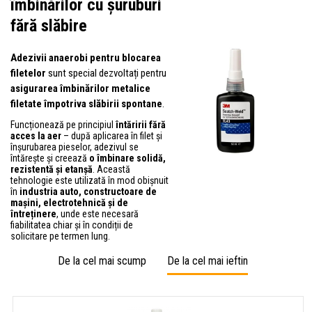
îmbinărilor cu șuruburi
fără slăbire
Adezivii anaerobi pentru blocarea
filetelor
sunt special dezvoltați pentru
asigurarea îmbinărilor metalice
filetate împotriva slăbirii spontane
.
Funcționează pe principiul
întăririi fără
acces la aer
– după aplicarea în filet și
înșurubarea pieselor, adezivul se
întărește și creează
o îmbinare solidă,
rezistentă și etanșă
. Această
tehnologie este utilizată în mod obișnuit
în
industria auto, constructoare de
mașini, electrotehnică și de
întreținere
, unde este necesară
fiabilitatea chiar și în condiții de
solicitare pe termen lung.
De la cel mai scump
De la cel mai ieftin