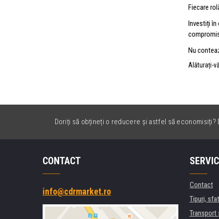
Fiecare rol
Investiți î
compromisur
Nu contează
Alăturați-v
Doriți să obțineți o reducere și astfel să economisiți? D
CONTACT
SERVIC
Contact
info@cdrmarket.ro
Tipuri, sfat
Transport 