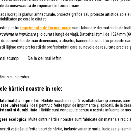
ile dumneavoastră de imprimare în format mare.
acă lucrați la planuri arhitecturale, proiecte grafice sau proiecte artistice, rolele
 fiabilitatea pe care le căutați.
oastre pentru
imprimante de format mare
sunt fabricate din materiale de înalt
excelente la imprimare
și o durată lungă de viață. Datorită lățimii de 1524 mm (6
documentelor de mari dimensiuni, a afișelor, bannerelor și a altor proiecte ca
tă lățime este preferată de profesioniștii care au nevoie de rezultate precise ș
 mai scump
De la cel mai ieftin
ăsit niciun produs
ele hârtiei noastre în role:
tate înaltă a imprimării:
Hârtiile noastre asigură rezultate clare și precise, care v
lizare universală:
Ideal pentru diferite tipuri de imprimante și aplicații, de la de
stență și durabilitate:
Hârtiile sunt concepute pentru a rezista influențelor med
.
gere ecologică:
Multe dintre hârtiile noastre sunt fabricate din materiale recicl
oastră veți găsi diferite tipuri de hârtie, inclusiv variante mate, lucioase și 