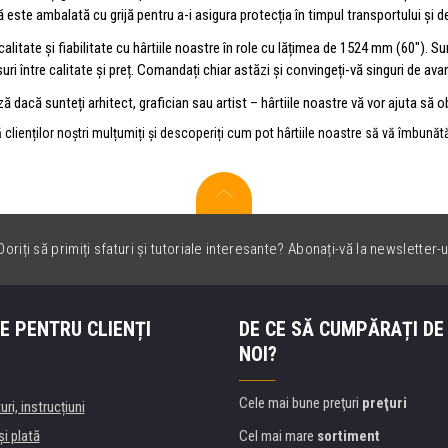
ă este ambalată cu grijă pentru a-i asigura protecția în timpul transportului și de
n calitate și fiabilitate cu hârtiile noastre în role cu lățimea de 1524 mm (60"). 
i între calitate și preț. Comandați chiar astăzi și convingeți-vă singuri de ava
 dacă sunteți arhitect, grafician sau artist – hârtiile noastre vă vor ajuta să o
ă clienților noștri mulțumiți și descoperiți cum pot hârtiile noastre să vă îmbună
oriți să primiți sfaturi și tutoriale interesante? Abonați-vă la newsletter-u
E PENTRU CLIENȚI
DE CE SĂ CUMPĂRAȚI DE
NOI?
Cele mai bune preţuri
preţuri
uri, instrucțiuni
şi plată
Cel mai mare
sortiment