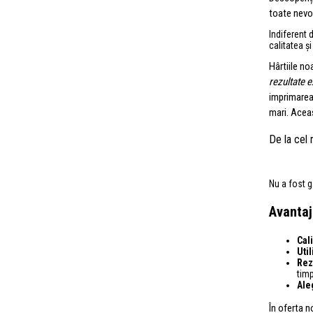
toate nevo
Indiferent d
calitatea și
Hârtiile n
rezultate 
imprimarea 
mari. Aceas
De la cel
Nu a fost g
Avantaj
Cali
Uti
Rezi
timp
Ale
În oferta n