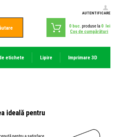
AUTENTIFICARE
0
buc.
produse la
0
lei
ăutare
Coş de cumpărături
de etichete
Lipire
Imprimare 3D
a ideală pentru
cepută pentru a satisface