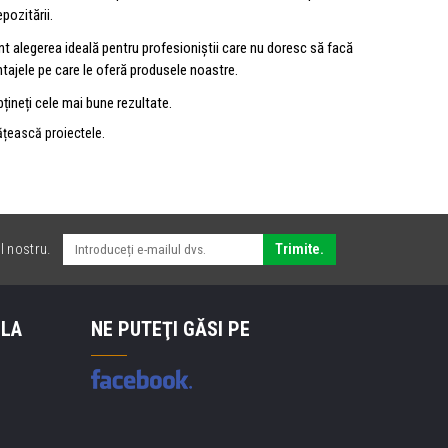
pozitării.
Sunt alegerea ideală pentru profesioniștii care nu doresc să facă
ntajele pe care le oferă produsele noastre.
bțineți cele mai bune rezultate.
tățească proiectele.
l nostru.
Trimite.
 LA
NE PUTEŢI GĂSI PE