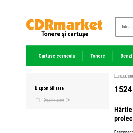
Cartuse cerneala
Tonere
Benzi
Pagina prin
1524
Disponibilitate
Doar în stoc
(0)
Hârtie
proiec
Descoperiț