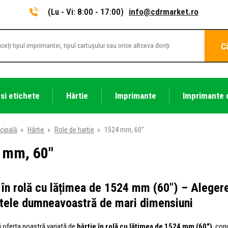
(Lu - Vi: 8:00 - 17:00)
info@cdrmarket.ro
C
 si etichete
Hârtie
Imprimante
Imprimante 
cipală
»
Hârtie
»
Role de hartie
»
1524 mm, 60"
 mm, 60"
 în rolă cu lățimea de 1524 mm (60") – Alegere
tele dumneavoastră de mari dimensiuni
i oferta noastră variată de
hârtie în rolă cu lățimea de 1524 mm (60")
, con