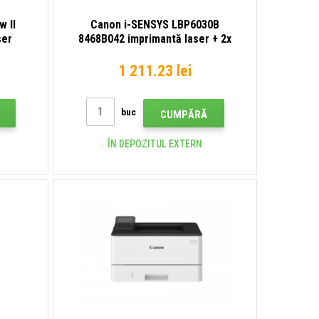
 II
Canon i-SENSYS LBP6030B
ser
8468B042 imprimantă laser + 2x
toner
1 211.23 lei
buc
CUMPĂRĂ
ÎN DEPOZITUL EXTERN