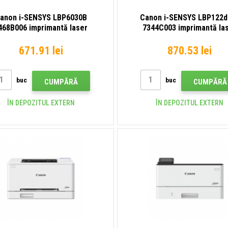
anon i-SENSYS LBP6030B
Canon i-SENSYS LBP122dw
468B006 imprimantă laser
7344C003 imprimantă la
671.91 lei
870.53 lei
buc
buc
CUMPĂRĂ
CUMPĂRĂ
ÎN DEPOZITUL EXTERN
ÎN DEPOZITUL EXTERN