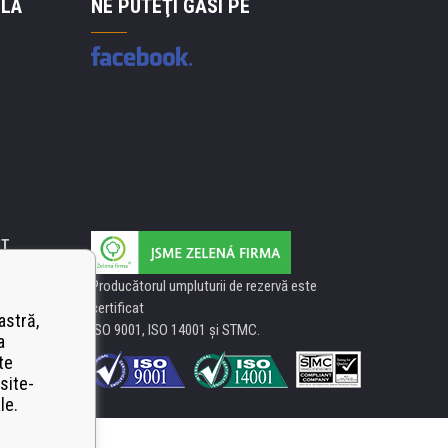
 LA
NE PUTEŢI GĂSI PE
IT
Producătorul umpluturii de rezervă este
certificat
astră,
ISO 9001, ISO 14001 şi STMC.
a
te
site-
le.