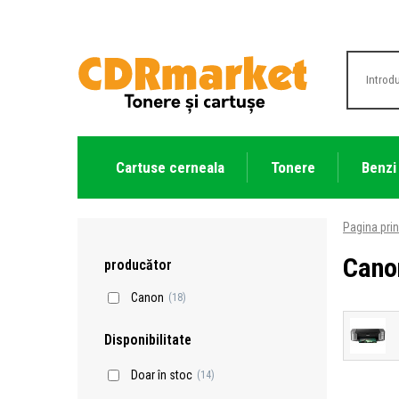
Cartuse cerneala
Tonere
Benzi
Pagina prin
Cano
producător
Canon
(18)
Disponibilitate
Doar în stoc
(14)