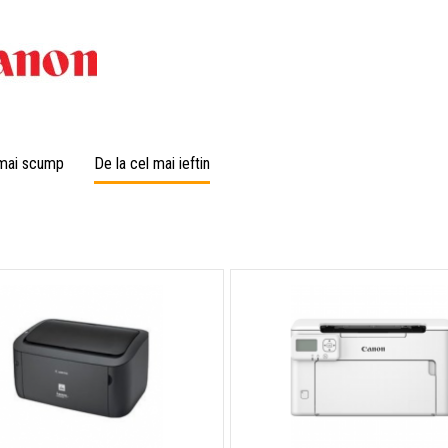
 mai scump
De la cel mai ieftin