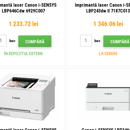
imantă laser Canon i-SENSYS
Imprimantă laser Canon i-
LBP646Cdw 6929C007
LBP243dw II 7187C01
1 233.72 lei
1 346.06 lei
buc
buc
CUMPĂRĂ
CUMPĂRĂ
ÎN DEPOZITUL EXTERN
LA CERERE