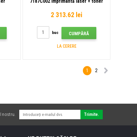
ser
7187C002 imprimantă laser + toner
T13
2 313.62 lei
buc
CUMPĂRĂ
LA CERERE
1
2
l nostru.
Trimite.