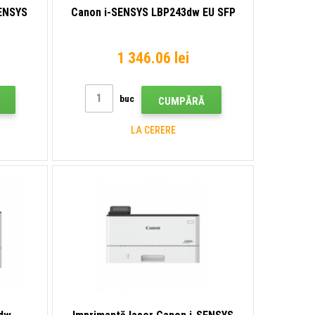
SENSYS
Canon i-SENSYS LBP243dw EU SFP
3
1 346.06 lei
buc
CUMPĂRĂ
LA CERERE