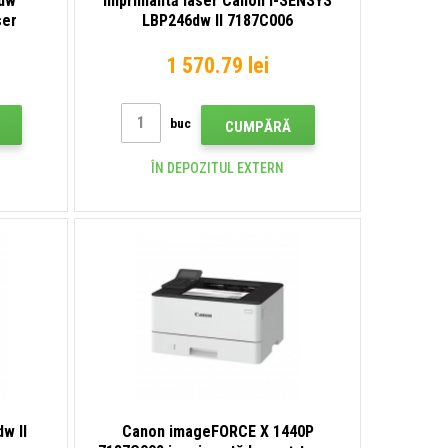
6dw
Imprimantă laser Canon i-SENSYS
ser
LBP246dw II 7187C006
1 570.79 lei
buc
CUMPĂRĂ
ÎN DEPOZITUL EXTERN
w II
Canon imageFORCE X 1440P