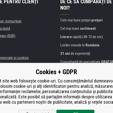
E PENTRU CLIENȚI
DE CE SĂ CUMPĂRAȚI DE
NOI?
Cele mai bune preţuri
preţuri
uri, instrucțiuni
şi plată
Cel mai mare
sortiment
ngro (B2B)
Livrare
rapidă (48-72 de ore)
Livrăm oriunde în
România
21 ani
de experienţă
omerciale si cookies
Consultanţă de specialitate
GRATU
alitate
Abordarea amabilă
Cookies + GDPR
anii și instituţii
Golden
certificat
Heureka
a de imprimante
 site web folosește cookie-uri. Cu consimțământul dumneavo
folosim cookie-uri și alți identificatori pentru analiză, măsurare
Plată
securizată on-line
ă de înlocuire
erformanței reclamelor, personalizarea conținutului și publicita
í od smlouvy
onalizată. Este posibil să partajăm informații despre utilizarea 
ui web cu partenerii noștri de publicitate, analiză și rețele socia