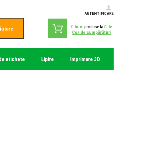
AUTENTIFICARE
0
buc.
produse la
0
lei
ăutare
Coş de cumpărături
de etichete
Lipire
Imprimare 3D