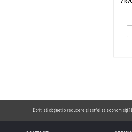
7187C
Doriți să obțineți o reducere și astfel să economisiți? D