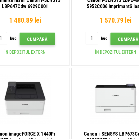
imantă laser Canon i-SENSYS
Canon i-SENSYS LBP24
LBP647Cdw 6929C001
5952C006 imprimantă la
1 480.89 lei
1 570.79 lei
buc
buc
CUMPĂRĂ
CUMPĂRĂ
ÎN DEPOZITUL EXTERN
ÎN DEPOZITUL EXTERN
non imageFORCE X 1440Pr
Canon i-SENSYS LBP673Cd