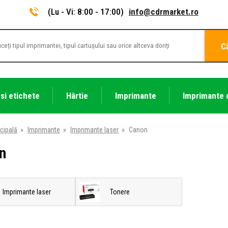
(Lu - Vi: 8:00 - 17:00)
info@cdrmarket.ro
C
 si etichete
Hârtie
Imprimante
Imprimante 
cipală
»
Imprimante
»
Imprimante laser
»
Canon
n
Imprimante laser
Tonere