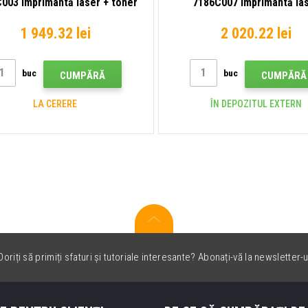
003 imprimantă laser + toner
7186C007 imprimantă la
T13
1 949.32 lei
2 020.22 lei
buc
buc
CUMPĂRĂ
CUMPĂRĂ
LA CERERE
ÎN DEPOZITUL EXTERN
oriți să primiți sfaturi și tutoriale interesante? Abonați-vă la newsletter-u