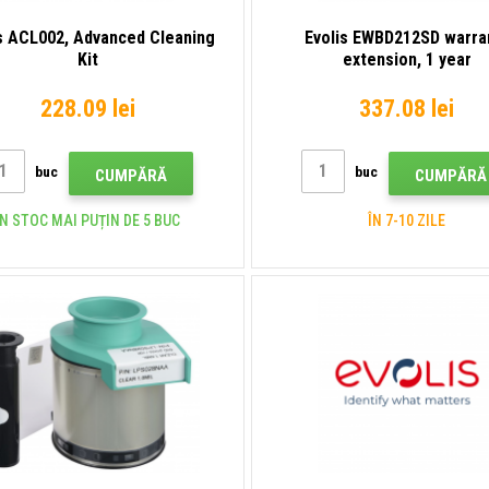
s ACL002, Advanced Cleaning
Evolis EWBD212SD warra
Kit
extension, 1 year
228.09 lei
337.08 lei
buc
buc
CUMPĂRĂ
CUMPĂRĂ
ÎN STOC MAI PUȚIN DE 5 BUC
ÎN 7-10 ZILE