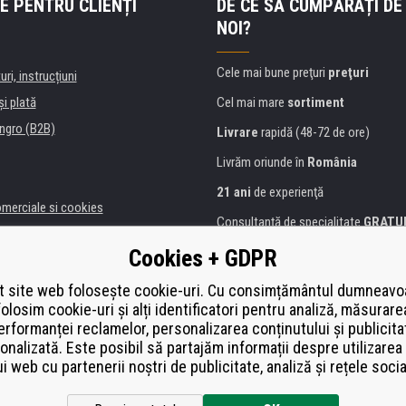
E PENTRU CLIENȚI
DE CE SĂ CUMPĂRAȚI DE
NOI?
Cele mai bune preţuri
preţuri
uri, instrucțiuni
şi plată
Cel mai mare
sortiment
ngro (B2B)
Livrare
rapidă (48-72 de ore)
Livrăm oriunde în
România
21 ani
de experienţă
omerciale si cookies
Consultanţă de specialitate
GRATU
alitate
Abordarea amabilă
Cookies + GDPR
anii și instituţii
Golden
certificat
Heureka
a de imprimante
 site web folosește cookie-uri. Cu consimțământul dumneavo
folosim cookie-uri și alți identificatori pentru analiză, măsurare
Plată
securizată on-line
ă de înlocuire
erformanței reclamelor, personalizarea conținutului și publicita
í od smlouvy
onalizată. Este posibil să partajăm informații despre utilizarea 
ui web cu partenerii noștri de publicitate, analiză și rețele socia