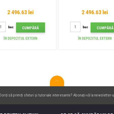
2 496.63 lei
2 496.63 lei
buc
buc
CUMPĂRĂ
CUMPĂRĂ
ÎN DEPOZITUL EXTERN
ÎN DEPOZITUL EXTERN
oriți să primiți sfaturi și tutoriale interesante? Abonați-vă la newsletter-u