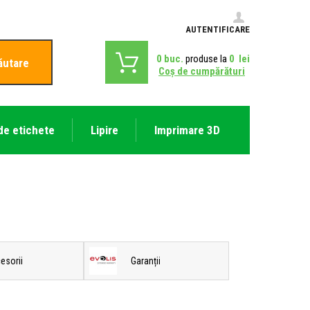
AUTENTIFICARE
0
buc.
produse la
0
lei
ăutare
Coş de cumpărături
de etichete
Lipire
Imprimare 3D
esorii
Garanții