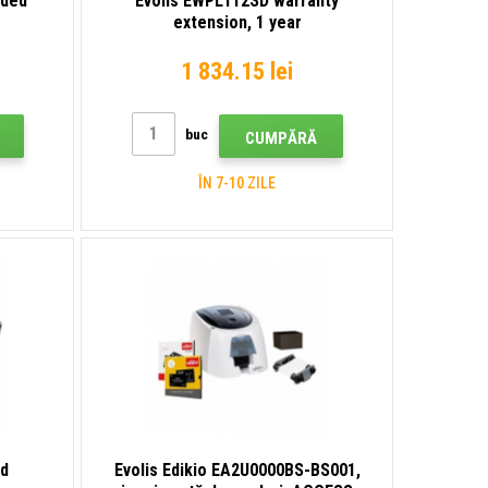
ided
Evolis EWPL112SD warranty
extension, 1 year
1 834.15 lei
buc
CUMPĂRĂ
ÎN 7-10 ZILE
ad
Evolis Edikio EA2U0000BS-BS001,