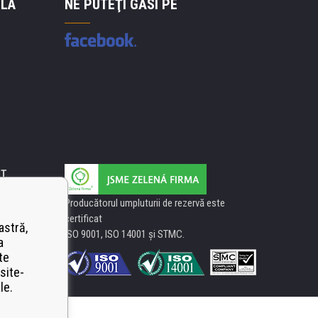
 LA
NE PUTEŢI GĂSI PE
IT
Producătorul umpluturii de rezervă este
certificat
astră,
ISO 9001, ISO 14001 şi STMC.
a
te
site-
le.