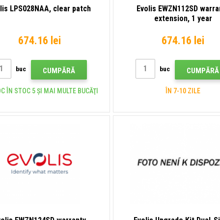
lis LPS028NAA, clear patch
Evolis EWZN112SD warra
extension, 1 year
674.16 lei
674.16 lei
buc
buc
CUMPĂRĂ
CUMPĂRĂ
C ÎN STOC 5 ȘI MAI MULTE BUCĂŢI
ÎN 7-10 ZILE