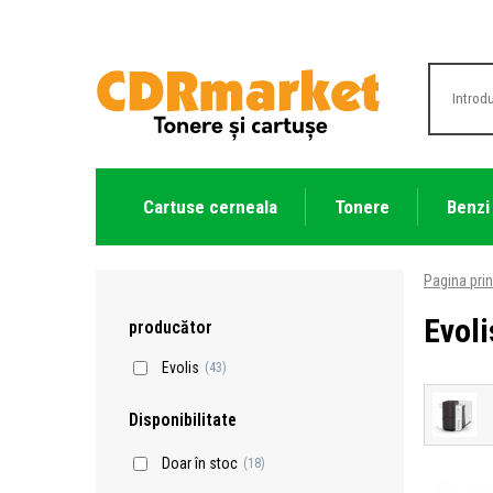
Cartuse cerneala
Tonere
Benzi
Pagina prin
Evoli
producător
Evolis
(43)
Disponibilitate
Doar în stoc
(18)