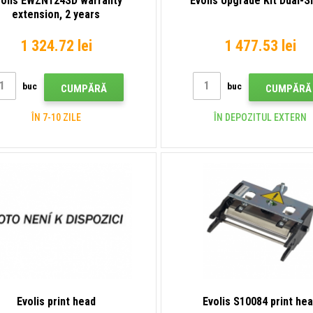
volis EWZN124SD warranty
Evolis Upgrade Kit Dual-S
extension, 2 years
1 324.72 lei
1 477.53 lei
buc
buc
CUMPĂRĂ
CUMPĂRĂ
ÎN 7-10 ZILE
ÎN DEPOZITUL EXTERN
Evolis print head
Evolis S10084 print he