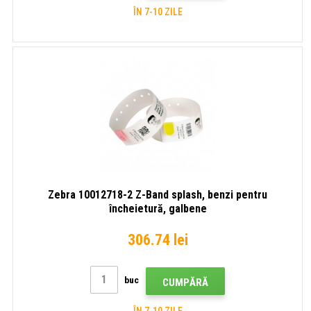
ÎN 7-10 ZILE
Zebra 10012718-2 Z-Band splash, benzi pentru
încheietură, galbene
306.74 lei
buc
CUMPĂRĂ
ÎN 7-10 ZILE