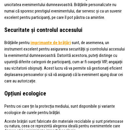
unicitatea evenimentului dumneavoastră. Brățările personalizate nu
numai că sporesc prestigiul evenimentului, dar servesc și ca un suvenir
excelent pentru participanți, pe care îl pot păstra ca amintire.
Securitate și controlul accesului
Brățările pentru
imprimante de brățări
sunt, de asemenea, un
instrument excelent pentru asigurarea securității și controlului accesului
la evenimentul dumneavoastră. Datorită acestora, puteți distinge cu
ușurință diferite categorii de participanți, cum ar fi oaspeții VIP, angajații
sau vizitatorii obișnuiți. Acest lucru vă va permite să gestionați eficient
deplasarea persoanelor și să vă asigurați că la eveniment ajung doar cei
care au autorizație.
Opțiuni ecologice
Pentru cei care țin la protecția mediului, sunt disponibile și variante
ecologice de curele pentru brățări.
Aceste brățări sunt fabricate din materiale reciclabile și sunt prietenoase
cu natura, ceea ce reprezintă alegerea ideală pentru evenimentele care