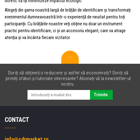
doresc să își minimizeze impactul ecologic.
Alegeți din gama noastră largă de brățări de identificare și transformați
evenimentul dumneavoastră într-o experiență de neuitat pentru toți
participanții. Cu brățările noastre veți obține nu doar un instrument
practic pentru identificare, ci și un accesoriu elegant, care va atrage
atenția și va încânta fiecare vizitator.
Doriți să obțineți o reducere și astfel să economisiți? Doriți să
primiți sfaturi și tutoriale interesante? Abonați-vă la newsletter-ul
nostru.
Trimite.
CONTACT
info@cdrmarket.ro