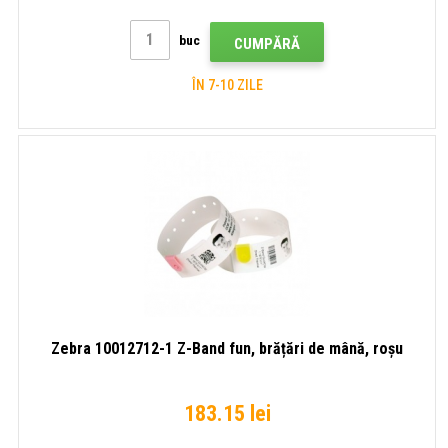
buc
CUMPĂRĂ
ÎN 7-10 ZILE
Zebra 10012712-1 Z-Band fun, brățări de mână, roșu
183.15 lei