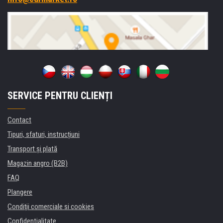
SERVICE PENTRU CLIENȚI
Contact
Tipuri, sfaturi, instrucțiuni
Transport şi plată
Magazin angro (B2B)
FAQ
Plangere
Condiţii comerciale si cookies
Confidentialitate