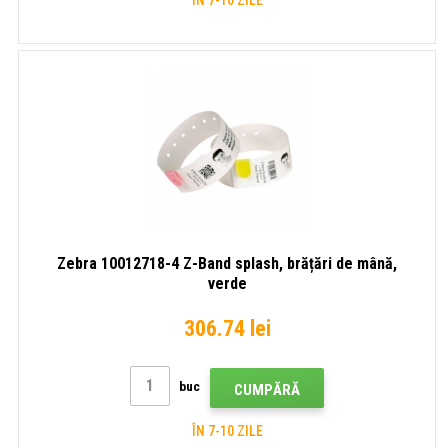
Zebra 10012718-4 Z-Band splash, brățări de mână,
verde
306.74 lei
buc
CUMPĂRĂ
ÎN 7-10 ZILE