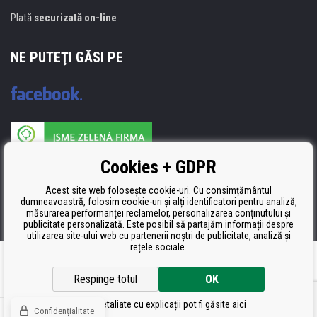
Plată
securizată on-line
NE PUTEŢI GĂSI PE
Producătorul umpluturii de rezervă este certificat
Cookies + GDPR
ISO 9001, ISO 14001 şi STMC.
Acest site web folosește cookie-uri. Cu consimțământul
dumneavoastră, folosim cookie-uri și alți identificatori pentru analiză,
măsurarea performanței reclamelor, personalizarea conținutului și
publicitate personalizată. Este posibil să partajăm informații despre
utilizarea site-ului web cu partenerii noștri de publicitate, analiză și
rețele sociale.
Ecommerce solutions
BINARGON.cz
Respinge totul
OK
Setări detaliate cu explicații pot fi găsite aici
Confidențialitate
© Toate drepturile rezervate CDRmarket.ro
Tonere şi cartuşe