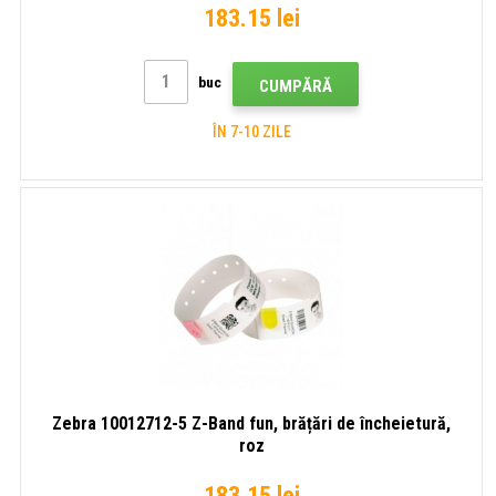
183.15 lei
buc
CUMPĂRĂ
ÎN 7-10 ZILE
Zebra 10012712-5 Z-Band fun, brățări de încheietură,
roz
183.15 lei