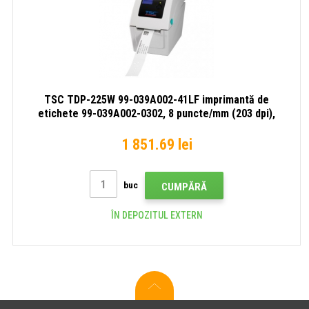
TSC TDP-225W 99-039A002-41LF imprimantă de
etichete 99-039A002-0302, 8 puncte/mm (203 dpi),
afișaj, RTC, TSPL-EZ, Ethernet
1 851.69 lei
buc
CUMPĂRĂ
ÎN DEPOZITUL EXTERN