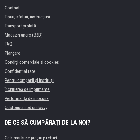
Contact
Tipuri, sfaturi, instrucțiuni
Transport şi plată
Magazin angro (B2B)
FAQ
Plangere
Condiţii comerciale si cookies
Confidentialitate
Pentru companii și instituţii
Închirierea de imprimante
Performanță de înlocuire
Odstoupení od smlouvy
DE CE SĂ CUMPĂRAȚI DE LA NOI?
Cele mai bune preţuri
preţuri