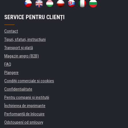
SERVICE PENTRU CLIENȚI
Contact
Tipuri, sfaturi, instrucțiuni
Transport şi plată
Magazin angro (B2B)
FAQ
Plangere
Condiţii comerciale si cookies
Confidentialitate
Pentru companii și instituţii
Închirierea de imprimante
Performanță de înlocuire
Odstoupení od smlouvy