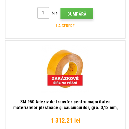
buc
CUMPĂRĂ
LA CERERE
3M 950 Adeziv de transfer pentru majoritatea
materialelor plasticice și cauciucurilor, gro. 0,13 mm,
lungime rolă 55m 100 mm x 55 m
1 312.21 lei