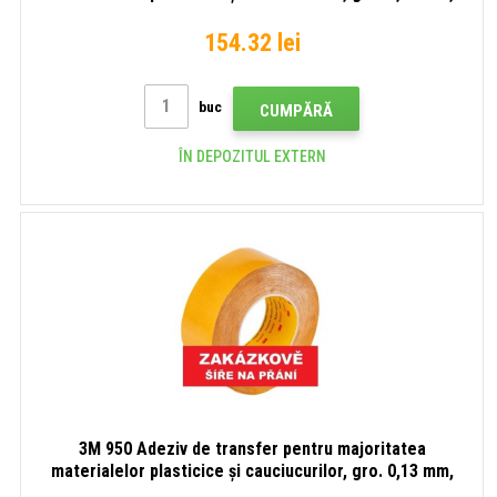
lungime rolă 55m 12 mm x 55 m
154.32 lei
buc
CUMPĂRĂ
ÎN DEPOZITUL EXTERN
3M 950 Adeziv de transfer pentru majoritatea
materialelor plasticice și cauciucurilor, gro. 0,13 mm,
lungime rolă 55m 19 mm x 55 m