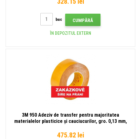
328.15 lei
buc
CUMPĂRĂ
ÎN DEPOZITUL EXTERN
3M 950 Adeziv de transfer pentru majoritatea
materialelor plasticice și cauciucurilor, gro. 0,13 mm,
lungime rolă 55m 50 mm x 55 m
475.82 lei