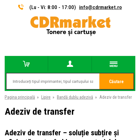
(Lu - Vi: 8:00 - 17:00)
info@cdrmarket.ro
Căutare
Pagina principală
»
Lipire
»
Bandă dublu adezivă
»
Adeziv de transfer
Adeziv de transfer
Adeziv de transfer – soluție subțire și