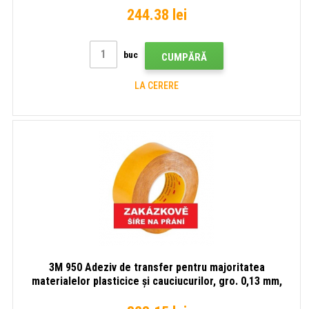
244.38 lei
buc
CUMPĂRĂ
LA CERERE
3M 950 Adeziv de transfer pentru majoritatea
materialelor plasticice și cauciucurilor, gro. 0,13 mm,
lungime rolă 55m 25 mm x 55 m