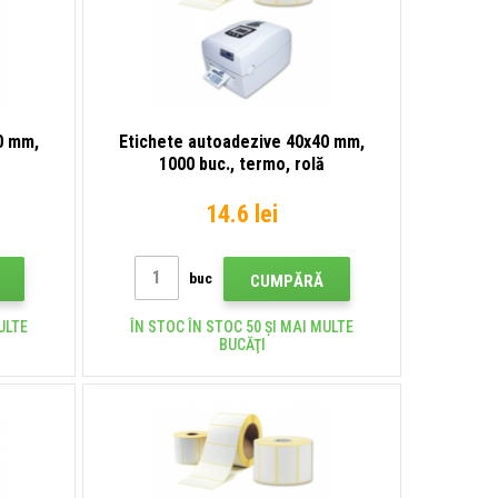
0 mm,
Etichete autoadezive 40x40 mm,
1000 buc., termo, rolă
14.6 lei
buc
CUMPĂRĂ
ULTE
ÎN STOC ÎN STOC 50 ȘI MAI MULTE
BUCĂŢI