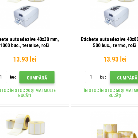
hete autoadezive 40x30 mm,
Etichete autoadezive 40x8
1000 buc., termice, rolă
500 buc., termo, rolă
13.93 lei
13.93 lei
buc
buc
CUMPĂRĂ
CUMPĂRĂ
STOC ÎN STOC 20 ȘI MAI MULTE
ÎN STOC ÎN STOC 50 ȘI MAI M
BUCĂŢI
BUCĂŢI