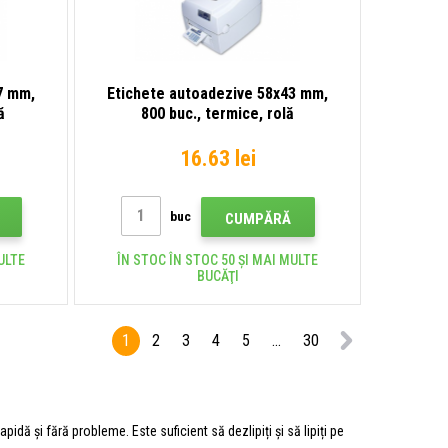
7 mm,
Etichete autoadezive 58x43 mm,
ă
800 buc., termice, rolă
16.63 lei
buc
CUMPĂRĂ
ULTE
ÎN STOC ÎN STOC 50 ȘI MAI MULTE
BUCĂŢI
1
2
3
4
5
...
30
pidă și fără probleme. Este suficient să dezlipiți și să lipiți pe