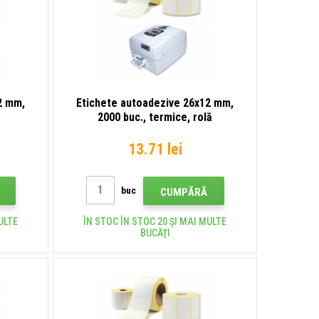
2 mm,
Etichete autoadezive 26x12 mm,
ă
2000 buc., termice, rolă
13.71 lei
buc
CUMPĂRĂ
ULTE
ÎN STOC ÎN STOC 20 ȘI MAI MULTE
BUCĂŢI