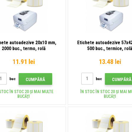
hete autoadezive 20x10 mm,
Etichete autoadezive 57x4
2000 buc., termo, rolă
500 buc., termice, rol
11.91 lei
13.48 lei
buc
buc
CUMPĂRĂ
CUMPĂRĂ
STOC ÎN STOC 20 ȘI MAI MULTE
ÎN STOC ÎN STOC 20 ȘI MAI M
BUCĂŢI
BUCĂŢI