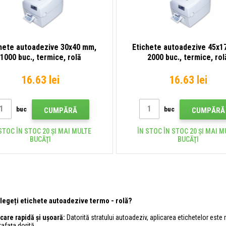
hete autoadezive 30x40 mm,
Etichete autoadezive 45x1
1000 buc., termice, rolă
2000 buc., termice, rol
16.63 lei
16.63 lei
buc
buc
CUMPĂRĂ
CUMPĂRĂ
STOC ÎN STOC 20 ȘI MAI MULTE
ÎN STOC ÎN STOC 20 ȘI MAI M
BUCĂŢI
BUCĂŢI
alegeți etichete autoadezive termo - rolă?
icare rapidă și ușoară:
Datorită stratului autoadeziv, aplicarea etichetelor este ra
afața dorită.