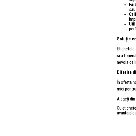
Făr
sau 
Cali
impr
Util
perf
Soluție e
Etichetele 
și a toneru
nevoia de î
Diferite 
În oferta n
mici pentr
Alegeți di
Cu etichete
avantajele 