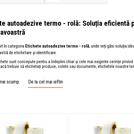
te autoadezive termo - rolă: Soluția eficientă 
avoastră
nit în categoria
Etichete autoadezive termo - rolă
, unde veți găsi soluția id
tră de etichetare și identificare.
hete sunt concepute pentru a îndeplini chiar și cele mai exigente cerințe privind ca
dacă trebuie să etichetați produse, colete sau documente, etichetele noastre te
 mai scump
De la cel mai ieftin