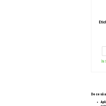
Etic
ÎN 
De ce să 
Apl
supr