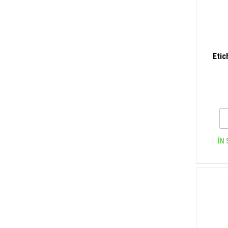
Etic
ÎN 