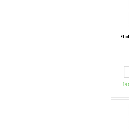
Etic
ÎN 