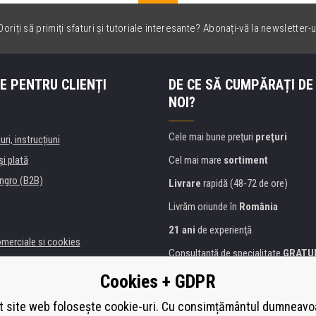
oriți să primiți sfaturi și tutoriale interesante? Abonați-vă la newsletter-u
E PENTRU CLIENȚI
DE CE SĂ CUMPĂRAȚI DE
NOI?
Cele mai bune preţuri
preţuri
uri, instrucțiuni
şi plată
Cel mai mare
sortiment
ngro (B2B)
Livrare
rapidă (48-72 de ore)
Livrăm oriunde în
România
21 ani
de experienţă
omerciale si cookies
Consultanţă de specialitate
GRATU
alitate
Abordarea amabilă
Cookies + GDPR
anii și instituţii
Golden
certificat
Heureka
a de imprimante
 site web folosește cookie-uri. Cu consimțământul dumneavo