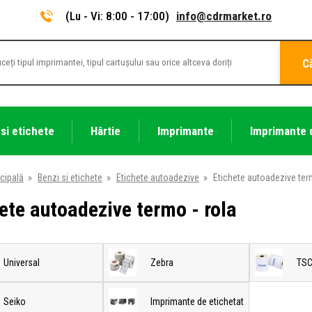
(Lu - Vi: 8:00 - 17:00)
info@cdrmarket.ro
C
 si etichete
Hârtie
Imprimante
Imprimante 
cipală
»
Benzi si etichete
»
Etichete autoadezive
»
Etichete autoadezive ter
ete autoadezive termo - rola
Universal
Zebra
TS
Seiko
Imprimante de etichetat