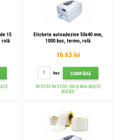
nde 15
Etichete autoadezive 50x40 mm,
 rolă
1000 buc, termo, rolă
16.63 lei
buc
CUMPĂRĂ
ULTE
ÎN STOC ÎN STOC 100 ȘI MAI MULTE
BUCĂŢI