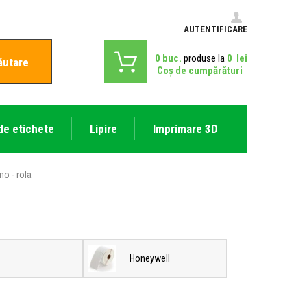
AUTENTIFICARE
0
buc.
produse la
0
lei
ăutare
Coş de cumpărături
de etichete
Lipire
Imprimare 3D
mo - rola
C
Honeywell