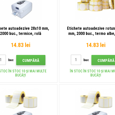
hete autoadezive 28x10 mm,
Etichete autoadezive rotu
2000 buc., termice, rolă
mm, 2000 buc., termo albe,
14.83 lei
14.83 lei
buc
buc
CUMPĂRĂ
CUMPĂRĂ
STOC ÎN STOC 10 ȘI MAI MULTE
ÎN STOC ÎN STOC 10 ȘI MAI M
BUCĂŢI
BUCĂŢI