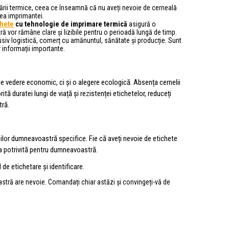
ării termice, ceea ce înseamnă că nu aveți nevoie de cerneală
rea imprimantei.
chete
cu tehnologie de imprimare termică
asigură o
ră vor rămâne clare și lizibile pentru o perioadă lungă de timp.
lusiv logistică, comerț cu amănuntul, sănătate și producție. Sunt
r informații importante.
de vedere economic, ci și o alegere ecologică. Absența cernelii
ă duratei lungi de viață și rezistenței etichetelor, reduceți
tră.
ilor dumneavoastră specifice. Fie că aveți nevoie de etichete
a potrivită pentru dumneavoastră.
 de etichetare și identificare.
oastră are nevoie. Comandați chiar astăzi și convingeți-vă de