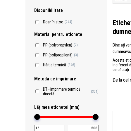
Disponibilitate
Etiche
Doar în stoc
(244)
dumne
Material pentru etichete
Bine ați ve
PP (polypropylen)
(2)
dumneavoas
PP (polipropilenă)
(3)
Aceste etic
Indiferent 
Hârtie termică
(346)
ce căutați.
Metoda de imprimare
De la cel
DT - imprimare termică
(351)
directă
Lățimea etichetei (mm)