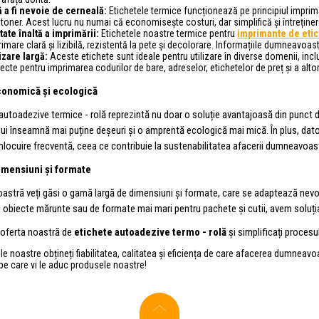
ă a fi nevoie de cerneală:
Etichetele termice funcționează pe principiul imprim
toner. Acest lucru nu numai că economisește costuri, dar simplifică și întreține
tate înaltă a imprimării:
Etichetele noastre termice pentru
imprimante de eti
imare clară și lizibilă, rezistentă la pete și decolorare. Informațiile dumneavoast
izare largă:
Aceste etichete sunt ideale pentru utilizare în diverse domenii, inc
ecte pentru imprimarea codurilor de bare, adreselor, etichetelor de preț și a alto
conomică și ecologică
autoadezive termice - rolă reprezintă nu doar o soluție avantajoasă din punct 
lui înseamnă mai puține deșeuri și o amprentă ecologică mai mică. În plus, datorit
nlocuire frecventă, ceea ce contribuie la sustenabilitatea afacerii dumneavoas
dimensiuni și formate
oastră veți găsi o gamă largă de dimensiuni și formate, care se adaptează nevo
u obiecte mărunte sau de formate mai mari pentru pachete și cutii, avem soluți
n oferta noastră de
etichete autoadezive termo - rolă
și simplificați procesul
le noastre obțineți fiabilitatea, calitatea și eficiența de care afacerea dumneav
pe care vi le aduc produsele noastre!