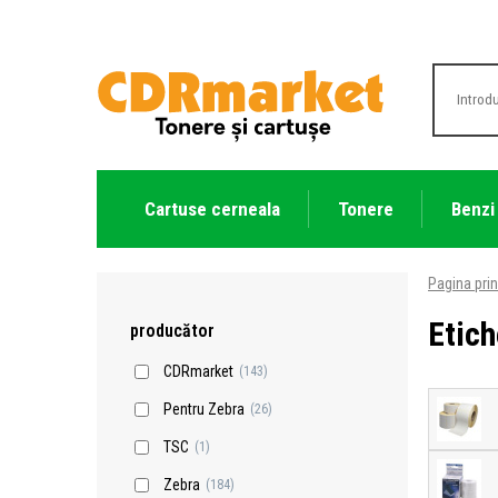
Cartuse cerneala
Tonere
Benzi
Pagina prin
Etich
producător
CDRmarket
(143)
Pentru Zebra
(26)
TSC
(1)
Zebra
(184)