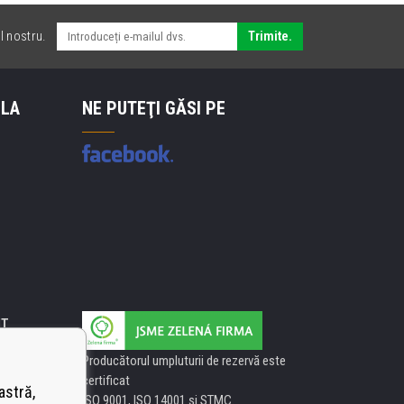
l nostru.
Trimite.
 LA
NE PUTEŢI GĂSI PE
IT
Producătorul umpluturii de rezervă este
certificat
astră,
ISO 9001, ISO 14001 şi STMC.