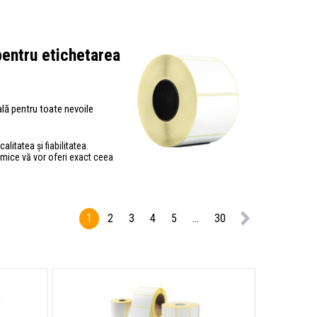
pentru etichetarea
eală pentru toate nevoile
litatea și fiabilitatea.
rmice vă vor oferi exact ceea
1
2
3
4
5
...
30