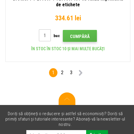
de etichete
334.61 lei
buc
CUMPĂRĂ
ÎN STOC ÎN STOC 10 ȘI MAI MULTE BUCĂŢI
1
2
3
Doriți să obțineți o reducere și astfel să economisiți? Doriți să
primiți sfaturi și tutoriale interesante? Abonați-vă la newsletter-ul
nostru.