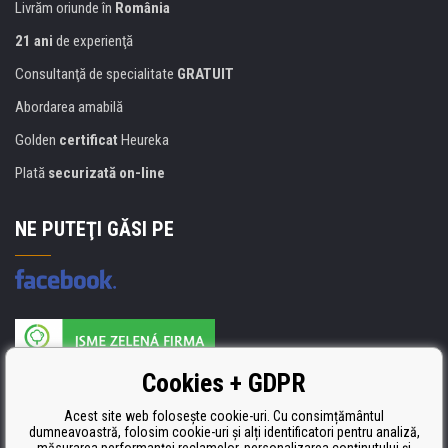
Livrăm oriunde în
România
21 ani
de experienţă
Consultanţă de specialitate
GRATUIT
Abordarea amabilă
Golden
certificat
Heureka
Plată
securizată on-line
NE PUTEŢI GĂSI PE
Producătorul umpluturii de rezervă este certificat
Cookies + GDPR
ISO 9001, ISO 14001 şi STMC.
Acest site web folosește cookie-uri. Cu consimțământul
dumneavoastră, folosim cookie-uri și alți identificatori pentru analiză,