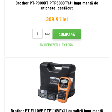
Brother PT-P300BT PTP300BTYJ1 imprimantă de
etichete, desfăcut
309.91 lei
buc
CUMPĂRĂ
ÎN DEPOZITUL EXTERN
Brother PT-E110VP PTE110VPYJ1 cu valiză imprimantă