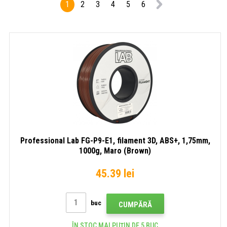
1
2
3
4
5
6
Negru
1000g,
LINE,
(Black)
Portocaliu
ABS,
(Orange)
RAL90
1,75m
1000g
Negru
trafic
(Traffi
black)
Professional Lab FG-P9-E1, filament 3D, ABS+, 1,75mm,
1000g, Maro (Brown)
45.39 lei
buc
CUMPĂRĂ
ÎN STOC MAI PUȚIN DE 5 BUC