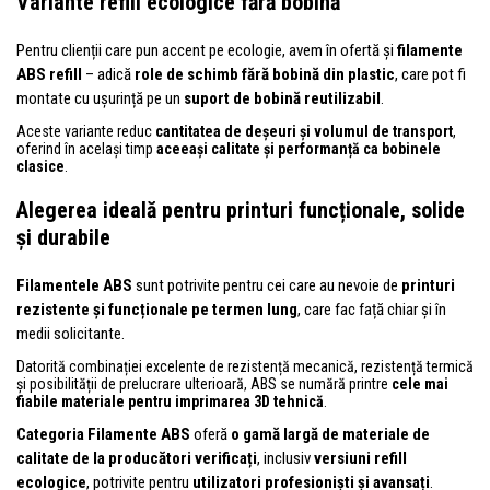
Variante refill ecologice fără bobină
Pentru clienții care pun accent pe ecologie, avem în ofertă și
filamente
ABS refill
– adică
role de schimb fără bobină din plastic
, care pot fi
montate cu ușurință pe un
suport de bobină reutilizabil
.
Aceste variante reduc
cantitatea de deșeuri și volumul de transport
,
oferind în același timp
aceeași calitate și performanță ca bobinele
clasice
.
Alegerea ideală pentru printuri funcționale, solide
și durabile
Filamentele ABS
sunt potrivite pentru cei care au nevoie de
printuri
rezistente și funcționale pe termen lung
, care fac față chiar și în
medii solicitante.
Datorită combinației excelente de rezistență mecanică, rezistență termică
și posibilității de prelucrare ulterioară, ABS se numără printre
cele mai
fiabile materiale pentru imprimarea 3D tehnică
.
Categoria Filamente ABS
oferă
o gamă largă de materiale de
calitate de la producători verificați
, inclusiv
versiuni refill
ecologice
, potrivite pentru
utilizatori profesioniști și avansați
.