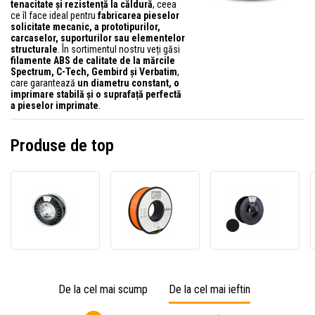
tenacitate și rezistență la căldură
, ceea
ce îl face ideal pentru
fabricarea pieselor
solicitate mecanic, a prototipurilor,
carcaselor, suporturilor sau elementelor
structurale
. În sortimentul nostru veți găsi
filamente ABS de calitate de la mărcile
Spectrum, C-Tech, Gembird și Verbatim
,
care garantează
un diametru constant, o
imprimare stabilă și o suprafață perfectă
a pieselor imprimate
.
Produse de top
Spectrum
Professional
C-
81011
Lab
Tech
filament
FG-
3DF-
3D,
P8-
P-
PC/ABS
E1,
ABS1.
FR
filament
9017
V0,
3D,
filame
De la cel mai scump
De la cel mai ieftin
1,75mm,
ABS+,
3D,
1000g,
1,75mm,
PREM