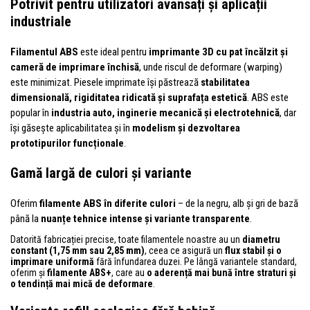
Potrivit pentru utilizatori avansați și aplicații
industriale
Filamentul ABS
este ideal pentru
imprimante 3D cu pat încălzit și
cameră de imprimare închisă
, unde riscul de deformare (warping)
este minimizat. Piesele imprimate își păstrează
stabilitatea
dimensională, rigiditatea ridicată și suprafața estetică
. ABS este
popular în
industria auto, inginerie mecanică și electrotehnică
, dar
își găsește aplicabilitatea și în
modelism și dezvoltarea
prototipurilor funcționale
.
Gamă largă de culori și variante
Oferim
filamente ABS în diferite culori
– de la negru, alb și gri de bază
până la
nuanțe tehnice intense și variante transparente
.
Datorită fabricației precise, toate filamentele noastre au un
diametru
constant (1,75 mm sau 2,85 mm)
, ceea ce asigură un
flux stabil și o
imprimare uniformă
fără înfundarea duzei. Pe lângă variantele standard,
oferim și
filamente ABS+
, care au
o aderență mai bună între straturi și
o tendință mai mică de deformare
.