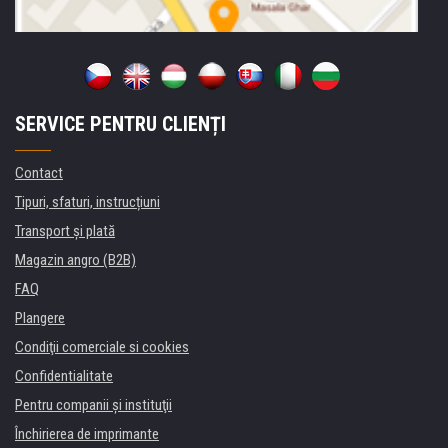
SERVICE PENTRU CLIENȚI
Contact
Tipuri, sfaturi, instrucțiuni
Transport şi plată
Magazin angro (B2B)
FAQ
Plangere
Condiţii comerciale si cookies
Confidentialitate
Pentru companii și instituţii
Închirierea de imprimante