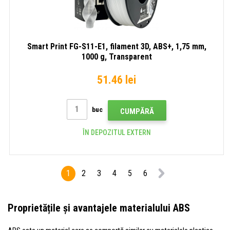
Smart Print FG-S11-E1, filament 3D, ABS+, 1,75 mm,
1000 g, Transparent
51.46 lei
buc
CUMPĂRĂ
ÎN DEPOZITUL EXTERN
1
2
3
4
5
6
Proprietățile și avantajele materialului ABS