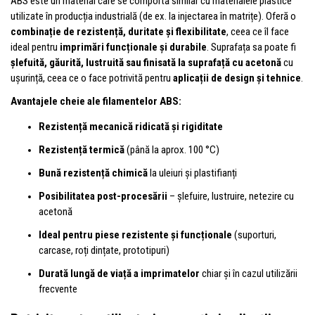
ABS este un material care se comportă similar cu materialele plastice
utilizate în producția industrială (de ex. la injectarea în matrițe). Oferă o
combinație de rezistență, duritate și flexibilitate
, ceea ce îl face
ideal pentru
imprimări funcționale și durabile
. Suprafața sa poate fi
șlefuită, găurită, lustruită sau finisată la suprafață cu acetonă
cu
ușurință, ceea ce o face potrivită pentru
aplicații de design și tehnice
.
Avantajele cheie ale filamentelor ABS:
Rezistență mecanică ridicată și rigiditate
Rezistență termică
(până la aprox. 100 °C)
Bună rezistență chimică
la uleiuri și plastifianți
Posibilitatea post-procesării
– șlefuire, lustruire, netezire cu
acetonă
Ideal pentru piese rezistente și funcționale
(suporturi,
carcase, roți dințate, prototipuri)
Durată lungă de viață a imprimatelor
chiar și în cazul utilizării
frecvente