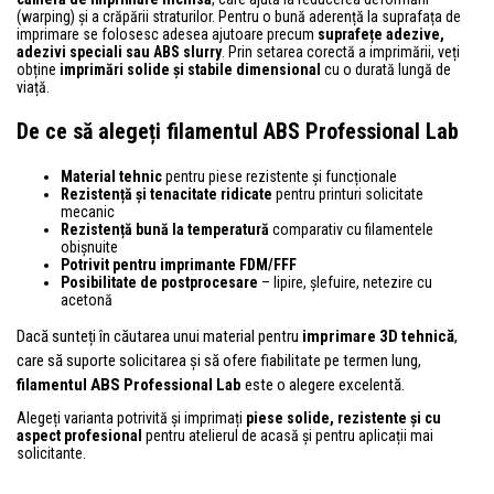
(warping) și a crăpării straturilor. Pentru o bună aderență la suprafața de
imprimare se folosesc adesea ajutoare precum
suprafețe adezive,
adezivi speciali sau ABS slurry
. Prin setarea corectă a imprimării, veți
obține
imprimări solide și stabile dimensional
cu o durată lungă de
viață.
De ce să alegeți filamentul ABS Professional Lab
Material tehnic
pentru piese rezistente și funcționale
Rezistență și tenacitate ridicate
pentru printuri solicitate
mecanic
Rezistență bună la temperatură
comparativ cu filamentele
obișnuite
Potrivit pentru imprimante FDM/FFF
Posibilitate de postprocesare
– lipire, șlefuire, netezire cu
acetonă
Dacă sunteți în căutarea unui material pentru
imprimare 3D tehnică
,
care să suporte solicitarea și să ofere fiabilitate pe termen lung,
filamentul ABS Professional Lab
este o alegere excelentă.
Alegeți varianta potrivită și imprimați
piese solide, rezistente și cu
aspect profesional
pentru atelierul de acasă și pentru aplicații mai
solicitante.