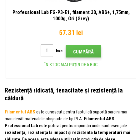
Professional Lab FG-P3-E1, filament 3D, ABS+, 1,75mm,
1000g, Gri (Grey)
57.31 lei
buc
CUMPĂRĂ
ÎN STOC MAI PUȚIN DE 5 BUC
Rezistență ridicată, tenacitate și rezistență la
căldură
Filamentul ABS
este cunoscut pentru faptul că suportă sarcini mai
mari decât materialele obișnuite de tip PLA.
Filamentul ABS
Professional Lab
este potrivit pentru imprimări unde sunt esențiale
rezistența, rezistența la impact
și
rezistența la temperaturi mai
ridicate
. De aceea, este adesea utilizat în producția de
piese