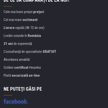
DE CE SĂ CUMPĂRAȚI DE LA NOI?
Cele mai bune preţuri
preţuri
Cel mai mare
sortiment
Livrare
rapidă (48-72 de ore)
Livrăm oriunde în
România
21 ani
de experienţă
Consultanţă de specialitate
GRATUIT
Abordarea amabilă
Golden
certificat
Heureka
Plată
securizată on-line
NE PUTEŢI GĂSI PE