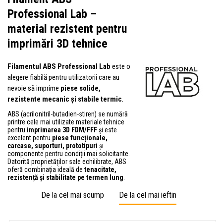
Professional Lab –
material rezistent pentru
imprimări 3D tehnice
Filamentul ABS Professional Lab
este o
alegere fiabilă pentru utilizatorii care au
nevoie să imprime
piese solide,
rezistente mecanic și stabile termic
.
ABS (acrilonitril-butadien-stiren) se numără
printre cele mai utilizate materiale tehnice
pentru
imprimarea 3D FDM/FFF
și este
excelent pentru
piese funcționale,
carcase, suporturi, prototipuri
și
componente pentru condiții mai solicitante.
Datorită proprietăților sale echilibrate, ABS
oferă combinația ideală de
tenacitate,
rezistență și stabilitate pe termen lung
.
De la cel mai scump
De la cel mai ieftin