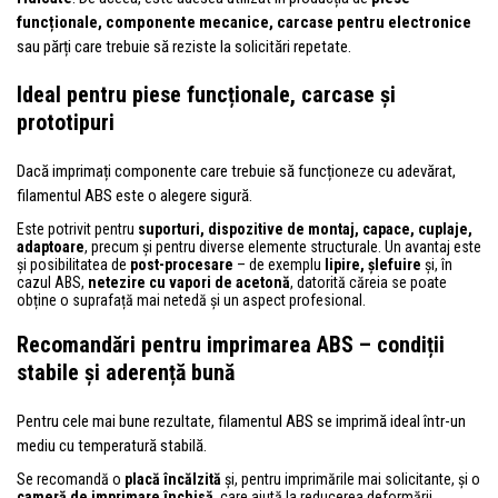
funcționale, componente mecanice, carcase pentru electronice
sau părți care trebuie să reziste la solicitări repetate.
Ideal pentru piese funcționale, carcase și
prototipuri
Dacă imprimați componente care trebuie să funcționeze cu adevărat,
filamentul ABS este o alegere sigură.
Este potrivit pentru
suporturi, dispozitive de montaj, capace, cuplaje,
adaptoare
, precum și pentru diverse elemente structurale. Un avantaj este
și posibilitatea de
post-procesare
– de exemplu
lipire, șlefuire
și, în
cazul ABS,
netezire cu vapori de acetonă
, datorită căreia se poate
obține o suprafață mai netedă și un aspect profesional.
Recomandări pentru imprimarea ABS – condiții
stabile și aderență bună
Pentru cele mai bune rezultate, filamentul ABS se imprimă ideal într-un
mediu cu temperatură stabilă.
Se recomandă o
placă încălzită
și, pentru imprimările mai solicitante, și o
cameră de imprimare închisă
, care ajută la reducerea deformării