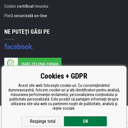
Golden
certificat
Heureka
Plată
securizată on-line
NE PUTEŢI GĂSI PE
Producătorul umpluturii de rezervă este certificat
Cookies + GDPR
ISO 9001, ISO 14001 şi STMC.
Acest site web folosește cookie-uri. Cu consimțământul
dumneavoastră, folosim cookie-uri și alți identificatori pentru analiză,
măsurarea performanței reclamelor, personalizarea conținutului și
publicitate personalizată. Este posibil să partajăm informații despre
utilizarea site-ului web cu partenerii noștri de publicitate, analiză și
rețele sociale.
Ecommerce solutions
BINARGON.cz
Respinge totul
OK