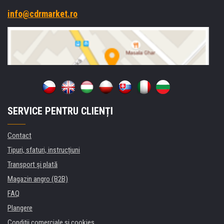
info@cdrmarket.ro
SERVICE PENTRU CLIENȚI
Contact
Tipuri, sfaturi, instrucțiuni
Transport şi plată
Magazin angro (B2B)
FAQ
Plangere
Condiţii comerciale si cookies