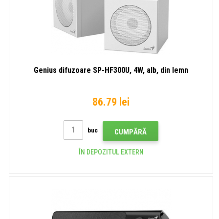
Genius difuzoare SP-HF300U, 4W, alb, din lemn
86.79 lei
buc
CUMPĂRĂ
ÎN DEPOZITUL EXTERN