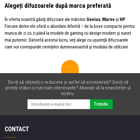
Alegeți difuzoarele după marca preferată
În oferta noastră găsiți difuzoare ale mărcilor
Genius
,
Marvo
și
HP
.
Fiecare dintre ele oferă o abordare diferită – de la boxe compacte pentru
munca de zi cu zi până la modele de gaming cu design modern și sunet
mai puternic. Datorită acestui lucru, veți alege cu ușurință difuzoarele
care vor corespunde cerințelor dumneavoastră și modului de utilizare.
Doriți să obțineți o reducere și astfel să economisiți? Doriți să
primiți sfaturi și tutoriale interesante? Abonați-vă la newsletter-ul
nostru.
Trimite.
CONTACT