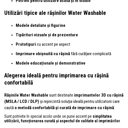
Potrivit pentru utilizare acasă și în studio
Utilizări tipice ale rășinilor Water Washable
Modele detaliate și figurine
Tipărituri vizuale și de prezentare
Prototipuri
cu accent pe aspect
Imprimare obișnuită cu rășină
fără curățare complicată
Modele educaționale și demonstrative
Alegerea ideală pentru imprimarea cu rășină
confortabilă
Rășinile Water Washable
sunt destinate
imprimantelor 3D cu rășină
(MSLA / LCD / DLP)
și reprezintă soluția ideală pentru utilizatorii care
caută
o metodă confortabilă și curată de imprimare cu rășină
.
Sunt potrivite în special acolo unde se pune accent pe
simplitatea
utilizării, funcționarea curată și aspectul de calitate al imprimărilor
.