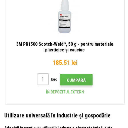
3M PR1500 Scotch-Weld™, 50 g - pentru materiale
plasticice și cauciuc
185.51 lei
buc
CUMPĂRĂ
ÎN DEPOZITUL EXTERN
Utilizare universală în industrie și gospodărie
Adezivii instant
sunt utilizați în
industria electrotehnică, auto,