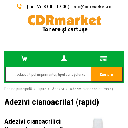
(Lu - Vi: 8:00 - 17:00)
info@cdrmarket.ro
Căutare
Pagina principală
»
Lipire
»
Adezivi
»
Adezivi cianoacrilat (rapid)
Adezivi cianoacrilat (rapid)
Adezivi cianoacrilici