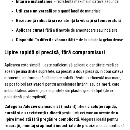
Întărire instantanee
– rezistență maximă în câteva secunde
Utilizare universală
pe o gamă largă de materiale
Rezistență ridicată și rezistență la vibrații și temperatură
Aplicare curată
fără a fi nevoie de amestecare sau încălzire
Disponibil în diferite vâscozități
– de la lichide la geluri dense
Lipire rapidă și precisă, fără compromisuri
Aplicarea este simplă – este suficient să aplicați o cantitate mică de
adeziv pe una dintre suprafețe, să presați a doua piesă și, în doar câteva
momente, se formează o îmbinare solidă. Pentru o eficiență mai mare,
se pot folosi
activatori
pentru accelerarea întăririi sau
primeri
, care
îmbunătățesc aderența pe suprafețe din plastic greu de lipit (de ex.
polietilenă, polipropilenă).
Categoria Adezivi cianoacrilat (instant)
oferă
o soluție rapidă,
curată și cu rezistență ridicată
pentru toți cei care au nevoie de
o
lipire imediată fără pregătire complicată
. Alegerea ideală pentru
reparații, montaj și aplicații industriale de precizie
, unde contează