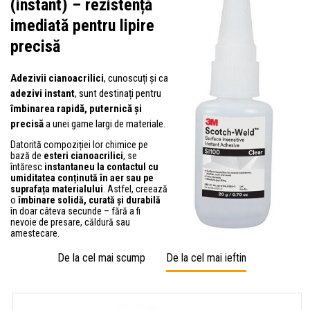
(instant) – rezistență
imediată pentru lipire
precisă
Adezivii cianoacrilici
, cunoscuți și ca
adezivi instant
, sunt destinați pentru
îmbinarea rapidă, puternică și
precisă
a unei game largi de materiale.
Datorită compoziției lor chimice pe
bază de
esteri cianoacrilici
, se
întăresc
instantaneu la contactul cu
umiditatea conținută în aer sau pe
suprafața materialului
. Astfel, creează
o
îmbinare solidă, curată și durabilă
în doar câteva secunde – fără a fi
nevoie de presare, căldură sau
amestecare.
De la cel mai scump
De la cel mai ieftin