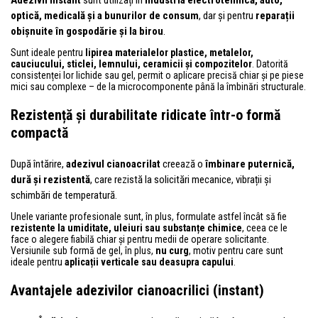
optică, medicală și a bunurilor de consum
, dar și pentru
reparații
obișnuite în gospodărie și la birou
.
Sunt ideale pentru
lipirea materialelor plastice, metalelor,
cauciucului, sticlei, lemnului, ceramicii și compozitelor
. Datorită
consistenței lor lichide sau gel, permit o aplicare precisă chiar și pe piese
mici sau complexe – de la microcomponente până la îmbinări structurale.
Rezistență și durabilitate ridicate într-o formă
compactă
După întărire,
adezivul cianoacrilat
creează o
îmbinare puternică,
dură și rezistentă
, care rezistă la solicitări mecanice, vibrații și
schimbări de temperatură.
Unele variante profesionale sunt, în plus, formulate astfel încât să fie
rezistente la umiditate, uleiuri sau substanțe chimice
, ceea ce le
face o alegere fiabilă chiar și pentru medii de operare solicitante.
Versiunile sub formă de gel, în plus,
nu curg
, motiv pentru care sunt
ideale pentru
aplicații verticale sau deasupra capului
.
Avantajele adezivilor cianoacrilici (instant)