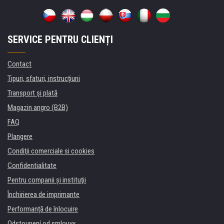
SERVICE PENTRU CLIENȚI
Contact
Tipuri, sfaturi, instrucțiuni
Transport şi plată
Magazin angro (B2B)
FAQ
Plangere
Condiţii comerciale si cookies
Confidentialitate
Pentru companii și instituţii
Închirierea de imprimante
Performanță de înlocuire
Odstoupení od smlouvy