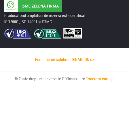
Producătorul umpluturii de rezervă este certificat
ISO 9001, ISO 14001 şi STMC.
Ecommerce solutions
BINARGON.cz
© Toate drepturile rezervate CDRmarket.ro
Tonere şi cartuşe