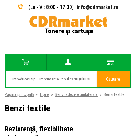
(Lu - Vi: 8:00 - 17:00)
info@cdrmarket.ro
Căutare
Pagina principală
»
Lipire
»
Benzi adezive unilaterale
»
Benzi textile
Benzi textile
Rezistență, flexibilitate