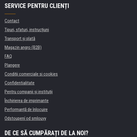
SERVICE PENTRU CLIENȚI
Contact
Tipuri, sfaturi, instrucțiuni
Transport şi plată
Magazin angro (B2B)
FAQ
Plangere
Condiţii comerciale si cookies
Confidentialitate
Pentru companii și instituţii
Închirierea de imprimante
Performanță de înlocuire
Odstoupení od smlouvy
DE CE SĂ CUMPĂRAȚI DE LA NOI?