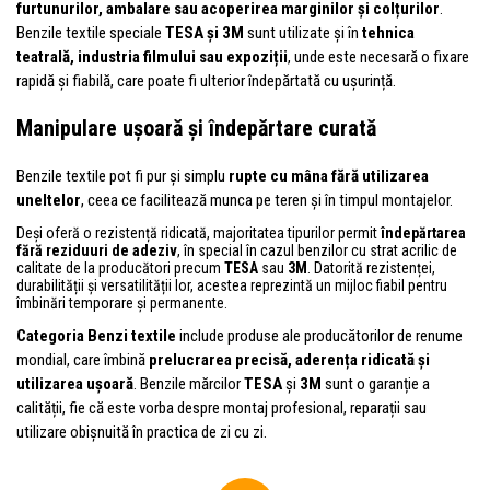
furtunurilor, ambalare sau acoperirea marginilor și colțurilor
.
Benzile textile speciale
TESA și 3M
sunt utilizate și în
tehnica
teatrală, industria filmului sau expoziții
, unde este necesară o fixare
rapidă și fiabilă, care poate fi ulterior îndepărtată cu ușurință.
Manipulare ușoară și îndepărtare curată
Benzile textile pot fi pur și simplu
rupte cu mâna fără utilizarea
uneltelor
, ceea ce facilitează munca pe teren și în timpul montajelor.
Deși oferă o rezistență ridicată, majoritatea tipurilor permit
îndepărtarea
fără reziduuri de adeziv
, în special în cazul benzilor cu strat acrilic de
calitate de la producători precum
TESA
sau
3M
. Datorită rezistenței,
durabilității și versatilității lor, acestea reprezintă un mijloc fiabil pentru
îmbinări temporare și permanente.
Categoria Benzi textile
include produse ale producătorilor de renume
mondial, care îmbină
prelucrarea precisă, aderența ridicată și
utilizarea ușoară
. Benzile mărcilor
TESA
și
3M
sunt o garanție a
calității, fie că este vorba despre montaj profesional, reparații sau
utilizare obișnuită în practica de zi cu zi.