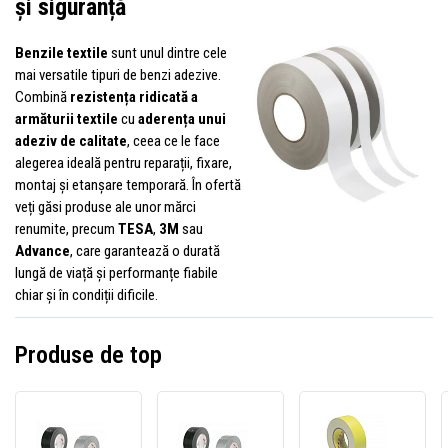
și siguranță
Benzile textile
sunt unul dintre cele
mai versatile tipuri de benzi adezive.
Combină
rezistența ridicată a
armăturii textile
cu
aderența unui
adeziv de calitate
, ceea ce le face
alegerea ideală pentru reparații, fixare,
montaj și etanșare temporară. În ofertă
veți găsi produse ale unor mărci
renumite, precum
TESA
,
3M
sau
Advance
, care garantează o durată
lungă de viață și performanțe fiabile
chiar și în condiții dificile.
Produse de top
3M
3M
3M
1900
1900
399