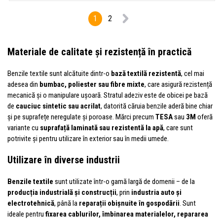
1
2
Materiale de calitate și rezistență în practică
Benzile textile sunt alcătuite dintr-o
bază textilă rezistentă
, cel mai
adesea din
bumbac, poliester sau fibre mixte
, care asigură rezistență
mecanică și o manipulare ușoară. Stratul adeziv este de obicei pe bază
de
cauciuc sintetic sau acrilat
, datorită căruia benzile aderă bine chiar
și pe suprafețe neregulate și poroase. Mărci precum
TESA
sau
3M
oferă
variante cu
suprafață laminată sau rezistentă la apă
, care sunt
potrivite și pentru utilizare în exterior sau în medii umede.
Utilizare în diverse industrii
Benzile textile
sunt utilizate într-o gamă largă de domenii – de la
producția industrială și construcții
, prin
industria auto și
electrotehnică
, până la
reparații obișnuite în gospodării
. Sunt
ideale pentru
fixarea cablurilor, îmbinarea materialelor, repararea