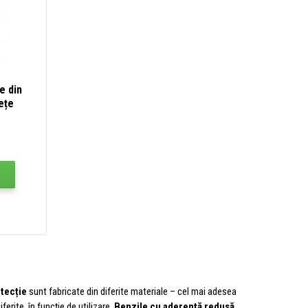
e din
ețe
10 mm -
tecție
sunt fabricate din diferite materiale – cel mai adesea
ferite, în funcție de utilizare.
Benzile cu aderență redusă