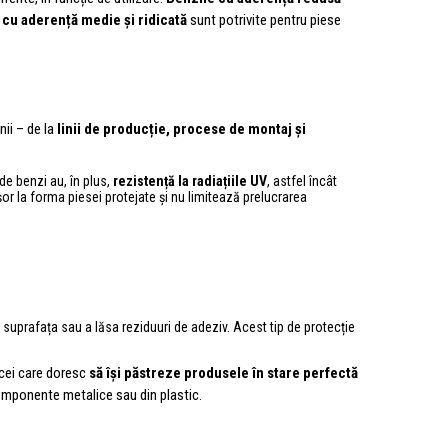
e cu aderență medie și ridicată
sunt potrivite pentru piese
nii – de la
linii de producție, procese de montaj și
 de benzi au, în plus,
rezistență la radiațiile UV
, astfel încât
 ușor la forma piesei protejate și nu limitează prelucrarea
a suprafața sau a lăsa reziduuri de adeziv. Acest tip de protecție
 cei care doresc
să își păstreze produsele în stare perfectă
 componente metalice sau din plastic.