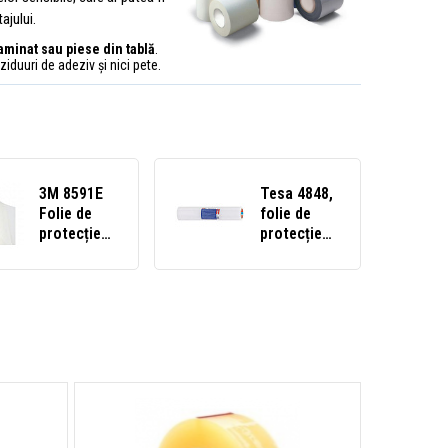
ajului.
 laminat sau piese din tablă
.
iduuri de adeziv și nici pete.
3M 8591E
Tesa 4848,
Folie de
folie de
protecție
protecție
din
transparentă,
poliuretan
30 mm x
pentru
100 m
suprafețe
vopsite,
grosime
0,36 mm
610 mm - la
metru