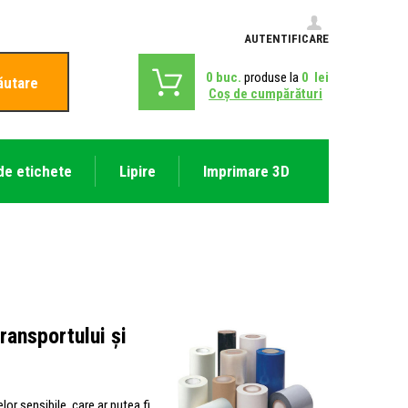
AUTENTIFICARE
0
buc.
produse la
0
lei
ăutare
Coş de cumpărături
de etichete
Lipire
Imprimare 3D
ransportului și
or sensibile, care ar putea fi