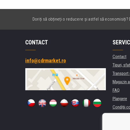
Doriți să obțineți o reducere și astfel să economisiți? D
CONTACT
SERVIC
Contact
info@cdrmarket.ro
Tipuri, sfat
Transport 
Magazin a
FAQ
Plangere
Condiţii c
Confidenti
Pentru comp