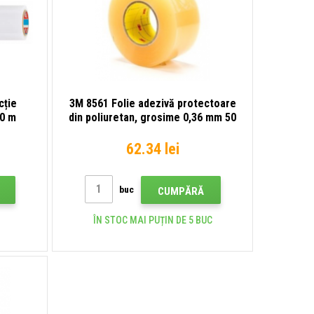
cție
3M 8561 Folie adezivă protectoare
00 m
din poliuretan, grosime 0,36 mm 50
mm - la metru
62.34 lei
buc
CUMPĂRĂ
ÎN STOC MAI PUȚIN DE 5 BUC