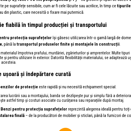
ate pe suprafețe sensibile, cum ar fi cele lăcuite sau acrilice, în timp ce
tipuril
u din plastic, care necesită o fixare mai puternică.
e fiabilă în timpul producției și transportului
entru protecția suprafețelor
își găsesc utilizarea într-o gamă largă de dome
e
, până la
transportul produselor finite și montajele în construcții
.
materialul împotriva prafului, murdăriei, zgârieturilor și amprentelor. Multe tipuri
te și pentru utilizare în exterior. Datorită flexibilității materialului, se adaptează
a acesteia.
e ușoară și îndepărtare curată
benzilor de protecție
este rapidă și nu necesită echipament special.
zarea lucrării sau a montajului, banda se dezlipește pur și simplu fără a deterior
e astfel timp și costuri asociate cu curățarea sau reparațiile după montaj.
 Benzi pentru protecția suprafețelor
reprezintă alegerea ideală pentru toți
stalarea finală
– de la producători de mobilier și sticlari, până la furnizori de