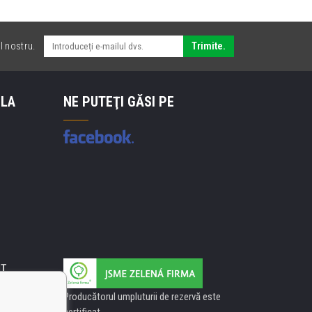
l nostru.
Trimite.
 LA
NE PUTEŢI GĂSI PE
IT
Producătorul umpluturii de rezervă este