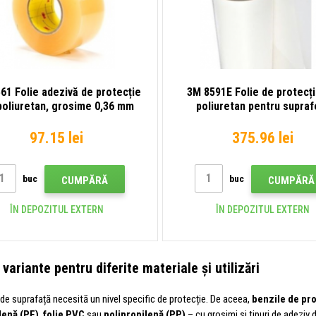
61 Folie adezivă de protecție
3M 8591E Folie de protecți
poliuretan, grosime 0,36 mm
poliuretan pentru supraf
100 mm - la metru
vopsite, grosime 0,36 mm 6
la metru
97.15 lei
375.96 lei
buc
buc
CUMPĂRĂ
CUMPĂRĂ
ÎN DEPOZITUL EXTERN
ÎN DEPOZITUL EXTERN
 variante pentru diferite materiale și utilizări
 de suprafață necesită un nivel specific de protecție. De aceea,
benzile de pro
lenă (PE)
,
folie PVC
sau
polipropilenă (PP)
– cu grosimi și tipuri de adeziv di