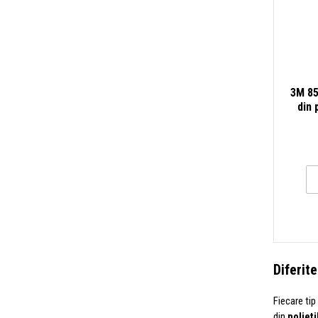
3M 85
din 
Diferite
Fiecare tip
din
polieti