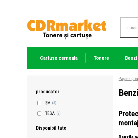
Cartuse cerneala
Tonere
Benzi
Pagina prin
Benzi
producător
3M
(3)
Protec
TESA
(2)
montaj
Disponibilitate
Benzile p