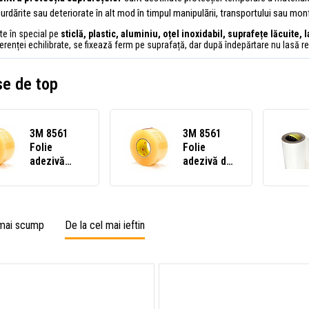
urdărite sau deteriorate în alt mod în timpul manipulării, transportului sau mont
ate în special pe
sticlă, plastic, aluminiu, oțel inoxidabil, suprafețe lăcuite,
erenței echilibrate, se fixează ferm pe suprafață, dar după îndepărtare nu lasă rez
e de top
3M 8561
3M 8561
Folie
Folie
adezivă
adezivă de
protectoare
protecție
din
din
poliuretan,
poliuretan,
grosime
grosime
 mai scump
De la cel mai ieftin
0,36 mm 50
0,36 mm
mm - la
100 mm - la
metru
metru