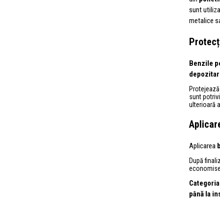
sunt utiliz
metalice sa
Protecți
Benzile p
depozitar
Protejează 
sunt potrivi
ulterioară 
Aplicar
Aplicarea
După finali
economiseșt
Categoria
până la in