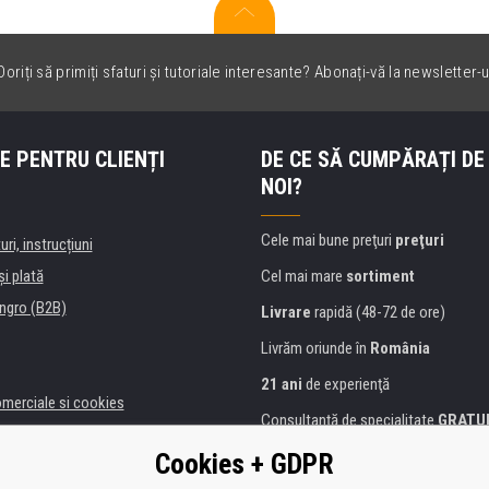
oriți să primiți sfaturi și tutoriale interesante? Abonați-vă la newsletter-u
E PENTRU CLIENȚI
DE CE SĂ CUMPĂRAȚI DE
NOI?
Cele mai bune preţuri
preţuri
uri, instrucțiuni
şi plată
Cel mai mare
sortiment
ngro (B2B)
Livrare
rapidă (48-72 de ore)
Livrăm oriunde în
România
21 ani
de experienţă
omerciale si cookies
Consultanţă de specialitate
GRATU
alitate
Abordarea amabilă
Cookies + GDPR
anii și instituţii