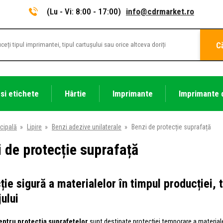
(Lu - Vi: 8:00 - 17:00)
info@cdrmarket.ro
C
 si etichete
Hârtie
Imprimante
Imprimante 
cipală
»
Lipire
»
Benzi adezive unilaterale
»
Benzi de protecție suprafață
 de protecție suprafață
ție sigură a materialelor în timpul producției, t
ului
entru protecția suprafețelor
sunt destinate protecției temporare a materialel