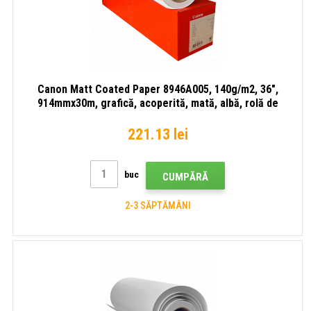
Canon Matt Coated Paper 8946A005, 140g/m2, 36",
914mmx30m, grafică, acoperită, mată, albă, rolă de
hârtie
221.13 lei
buc
CUMPĂRĂ
2-3 SĂPTĂMÂNI