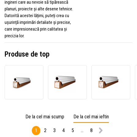
ingineri care au nevoie să tipărească
planuri, proiecte și alte desene tehnice.
Datorită acestei lățimi, puteți crea cu
ușurință imprimări detaliate și precise,
care impresionează prin calitatea și
precizia lor.
Produse de top
Hârtie
HP
Hârtie
foto
Opaque
foto
lucioasă
Scrim
satina
HP
Q1898C,
univer
Universal
495
HP
Instant-
g/m2,
Q1421
dry
36",
200
De la cel mai scump
De la cel mai ieftin
Q6575A,
914mm
g/m2,
190
x
36",
1
2
3
4
5
...
8
g/m2,
15,2m,
914