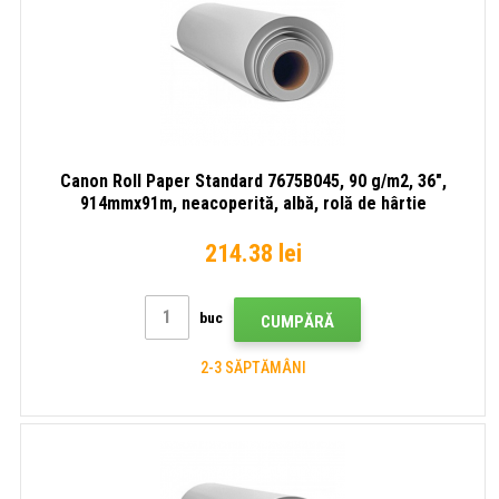
Canon Roll Paper Standard 7675B045, 90 g/m2, 36",
914mmx91m, neacoperită, albă, rolă de hârtie
214.38 lei
buc
CUMPĂRĂ
2-3 SĂPTĂMÂNI