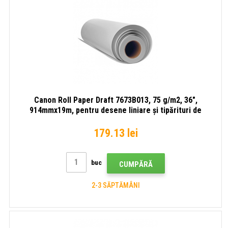
Canon Roll Paper Draft 7673B013, 75 g/m2, 36",
914mmx19m, pentru desene liniare și tipărituri de
previzualizare, alb, rolă de hârtie
179.13 lei
buc
CUMPĂRĂ
2-3 SĂPTĂMÂNI