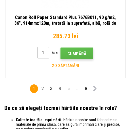
Canon Roll Paper Standard Plus 7676B011, 90 g/m2,
36", 914mmx120m, tratată la suprafață, albă, rolă de
hârtie
285.73 lei
buc
CUMPĂRĂ
2-3 SĂPTĂMÂNI
1
2
3
4
5
...
8
De ce să alegeți tocmai hârtiile noastre în role?
Calitate înaltă a imprimării:
Hârtiile noastre sunt fabricate din
materiale de primă clasă, care asigură imprimări clare și precise,
cu o redare excelentă a culorilor.