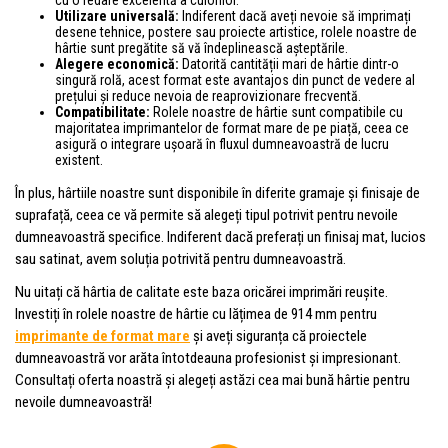
Utilizare universală:
Indiferent dacă aveți nevoie să imprimați
desene tehnice, postere sau proiecte artistice, rolele noastre de
hârtie sunt pregătite să vă îndeplinească așteptările.
Alegere economică:
Datorită cantității mari de hârtie dintr-o
singură rolă, acest format este avantajos din punct de vedere al
prețului și reduce nevoia de reaprovizionare frecventă.
Compatibilitate:
Rolele noastre de hârtie sunt compatibile cu
majoritatea imprimantelor de format mare de pe piață, ceea ce
asigură o integrare ușoară în fluxul dumneavoastră de lucru
existent.
În plus, hârtiile noastre sunt disponibile în diferite gramaje și finisaje de
suprafață, ceea ce vă permite să alegeți tipul potrivit pentru nevoile
dumneavoastră specifice. Indiferent dacă preferați un finisaj mat, lucios
sau satinat, avem soluția potrivită pentru dumneavoastră.
Nu uitați că hârtia de calitate este baza oricărei imprimări reușite.
Investiți în rolele noastre de hârtie cu lățimea de 914 mm pentru
imprimante de format mare
și aveți siguranța că proiectele
dumneavoastră vor arăta întotdeauna profesionist și impresionant.
Consultați oferta noastră și alegeți astăzi cea mai bună hârtie pentru
nevoile dumneavoastră!