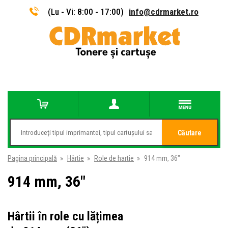
(Lu - Vi: 8:00 - 17:00)
info@cdrmarket.ro
Căutare
Pagina principală
»
Hârtie
»
Role de hartie
»
914 mm, 36"
914 mm, 36"
Hârtii în role cu lățimea