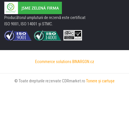
Producătorul umpluturii de rezervă este certificat
ISO 9001, ISO 14001 şi STMC.
Ecommerce solutions
BINARGON.cz
© Toate drepturile rezervate CDRmarket.ro
Tonere şi cartuşe