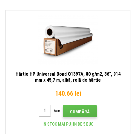
36",
țesătură
mm
914
PVC,
x
mm
alb,
30,5
x
banner
m,
30,5
satina
m,
albă,
lucioasă,
rolă
albă,
de
rolă
hârtie
de
hârtie
Hârtie HP Universal Bond Q1397A, 80 g/m2, 36", 914
mm x 45,7 m, albă, rolă de hârtie
140.66 lei
buc
CUMPĂRĂ
ÎN STOC MAI PUȚIN DE 5 BUC