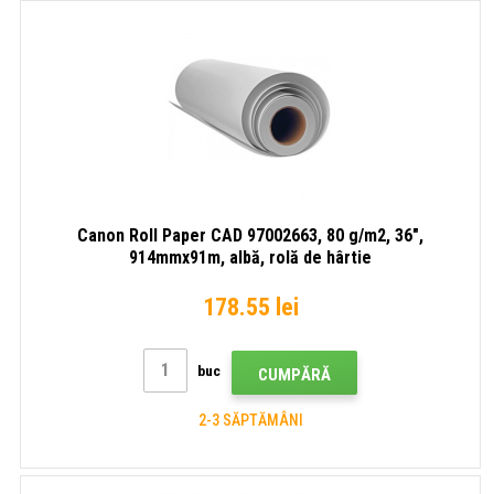
Canon Roll Paper CAD 97002663, 80 g/m2, 36",
914mmx91m, albă, rolă de hârtie
178.55 lei
buc
CUMPĂRĂ
2-3 SĂPTĂMÂNI