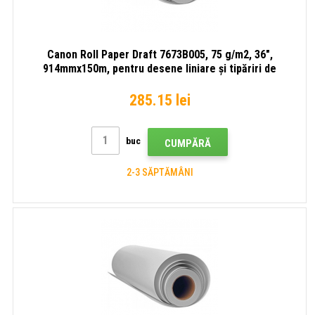
Canon Roll Paper Draft 7673B005, 75 g/m2, 36",
914mmx150m, pentru desene liniare și tipăriri de
previzualizare, alb, rolă de hârtie
285.15 lei
buc
CUMPĂRĂ
2-3 SĂPTĂMÂNI