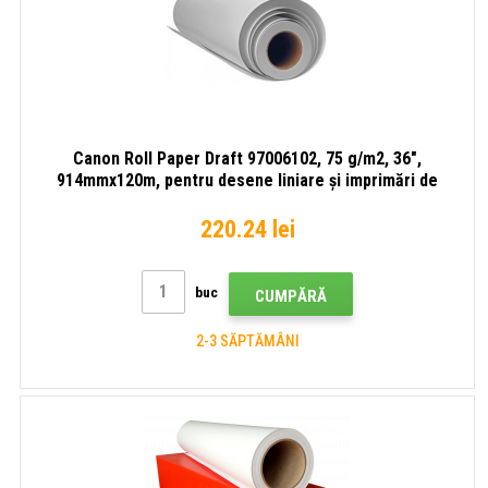
Canon Roll Paper Draft 97006102, 75 g/m2, 36",
914mmx120m, pentru desene liniare și imprimări de
previzualizare, alb, rolă de hârtie
220.24 lei
buc
CUMPĂRĂ
2-3 SĂPTĂMÂNI