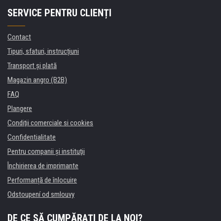
SERVICE PENTRU CLIENȚI
Contact
Tipuri, sfaturi, instrucțiuni
Transport şi plată
Magazin angro (B2B)
FAQ
Plangere
Condiţii comerciale si cookies
Confidentialitate
Pentru companii și instituţii
Închirierea de imprimante
Performanță de înlocuire
Odstoupení od smlouvy
DE CE SĂ CUMPĂRAȚI DE LA NOI?