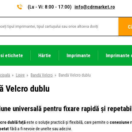
(Lu - Vi: 8:00 - 17:00)
info@cdrmarket.ro
C
 si etichete
Hârtie
Imprimante
Imprimante 
cipală
»
Lipire
»
Bandă Velcro
»
Bandă Velcro dublu
ă Velcro dublu
une universală pentru fixare rapidă și repetabi
cro dublă față
este o soluție practică și flexibilă, care permite o
conexiune r
petat
fără a fi nevoie de unelte sau adezivi.