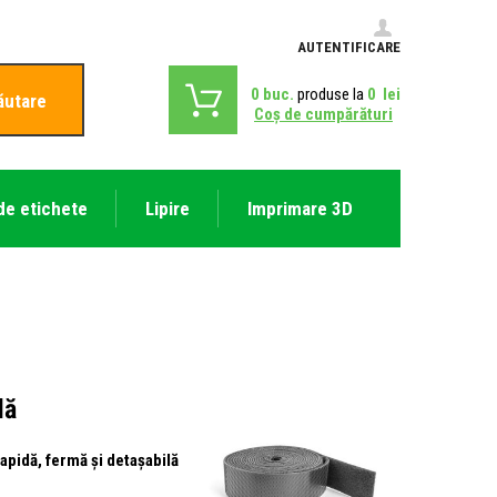
AUTENTIFICARE
0
buc.
produse la
0
lei
ăutare
Coş de cumpărături
de etichete
Lipire
Imprimare 3D
lă
apidă, fermă și detașabilă