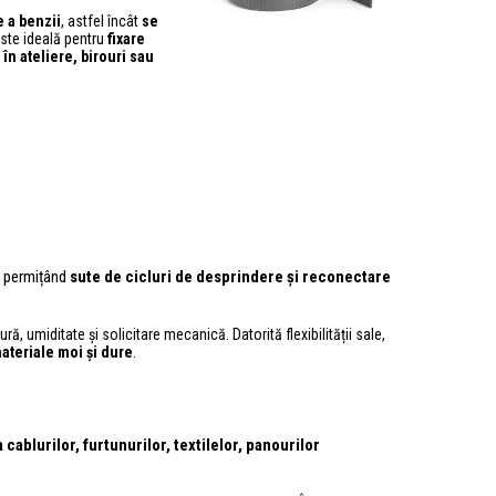
e a benzii
, astfel încât
se
este ideală pentru
fixare
în ateliere, birouri sau
, permițând
sute de cicluri de desprindere și reconectare
ură, umiditate și solicitare mecanică. Datorită flexibilității sale,
ateriale moi și dure
.
cablurilor, furtunurilor, textilelor, panourilor