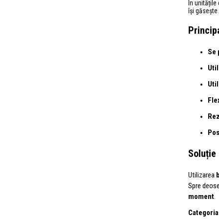
În unitățile
își găsește
Princip
Se 
Uti
Uti
Fle
Rez
Pos
Soluție 
Utilizarea
Spre deoseb
moment
.
Categoria