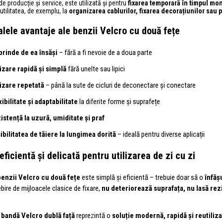
 de producție și service, este utilizată și pentru
fixarea temporară în timpul mon
 utilitatea, de exemplu, la
organizarea cablurilor, fixarea decorațiunilor sau 
alele avantaje ale benzii Velcro cu două fețe
prinde de ea însăși
– fără a fi nevoie de a doua parte
lizare rapidă și simplă
fără unelte sau lipici
lizare repetată
– până la sute de cicluri de deconectare și conectare
xibilitate și adaptabilitate
la diferite forme și suprafețe
istență la uzură, umiditate și praf
ibilitatea de tăiere la lungimea dorită
– ideală pentru diverse aplicații
eficientă și delicată pentru utilizarea de zi cu zi
benzii Velcro cu două fețe
este simplă și eficientă – trebuie doar să o
înfăș
ire de mijloacele clasice de fixare,
nu deteriorează suprafața, nu lasă rezi
 bandă Velcro dublă față
reprezintă o
soluție modernă, rapidă și reutiliza