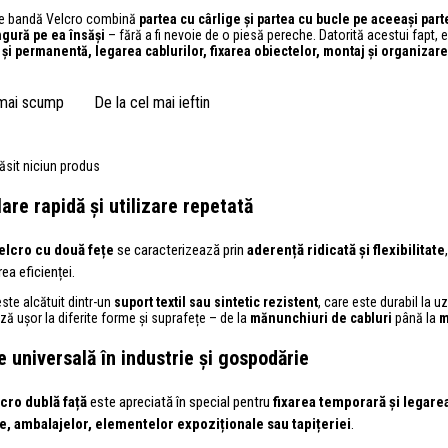
de bandă Velcro combină
partea cu cârlige și partea cu bucle pe aceeași part
ngură pe ea însăși
– fără a fi nevoie de o piesă pereche. Datorită acestui fapt, 
și permanentă, legarea cablurilor, fixarea obiectelor, montaj și organizare 
 mai scump
De la cel mai ieftin
ăsit niciun produs
are rapidă și utilizare repetată
elcro cu două fețe
se caracterizează prin
aderență ridicată și flexibilitate
rea eficienței.
este alcătuit dintr-un
suport textil sau sintetic rezistent
, care este durabil la uz
ă ușor la diferite forme și suprafețe – de la
mănunchiuri de cabluri
până la
m
re universală în industrie și gospodărie
cro dublă față
este apreciată în special pentru
fixarea temporară și legarea 
e, ambalajelor, elementelor expoziționale sau tapițeriei
.