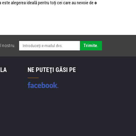
ia este alegerea ideală pentru toți cei care au nevoie de
o
l nostru.
Trimite.
 LA
NE PUTEŢI GĂSI PE