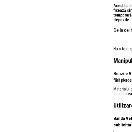
Acest tip 
fixează si
temporară 
depozite
.
De la cel
Nu a fost g
Manipul
Benzile V
fără pierde
Materialul 
se adapteaz
Utiliza
Banda Vel
publicitar