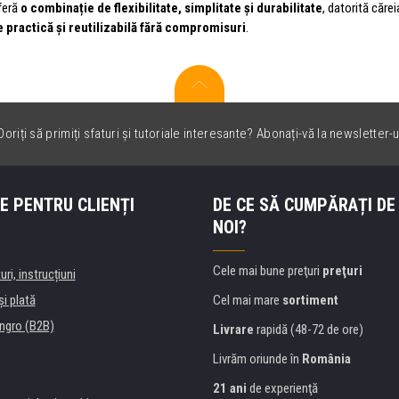
feră
o combinație de flexibilitate, simplitate și durabilitate
, datorită căre
 practică și reutilizabilă fără compromisuri
.
oriți să primiți sfaturi și tutoriale interesante? Abonați-vă la newsletter-u
E PENTRU CLIENȚI
DE CE SĂ CUMPĂRAȚI DE
NOI?
Cele mai bune preţuri
preţuri
uri, instrucțiuni
şi plată
Cel mai mare
sortiment
ngro (B2B)
Livrare
rapidă (48-72 de ore)
Livrăm oriunde în
România
21 ani
de experienţă