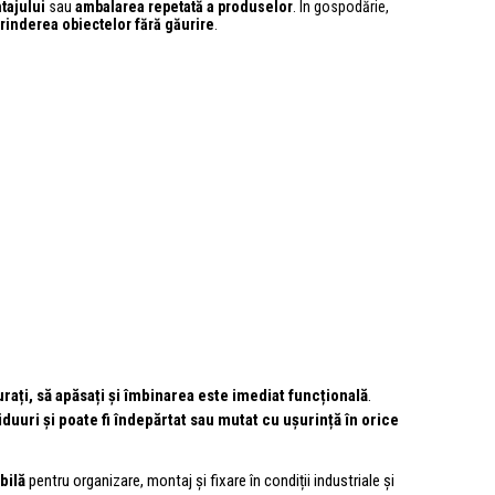
tajului
sau
ambalarea repetată a produselor
. În gospodărie,
prinderea obiectelor fără găurire
.
urați, să apăsați și îmbinarea este imediat funcțională
.
duuri și poate fi îndepărtat sau mutat cu ușurință în orice
bilă
pentru organizare, montaj și fixare în condiții industriale și