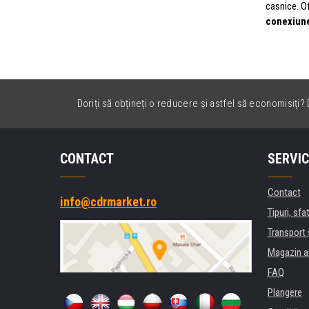
casnice. O
conexiune
Doriți să obțineți o reducere și astfel să economisiți? D
CONTACT
SERVIC
Contact
info@cdrmarket.ro
Tipuri, sfat
Transport 
Magazin a
FAQ
Plangere