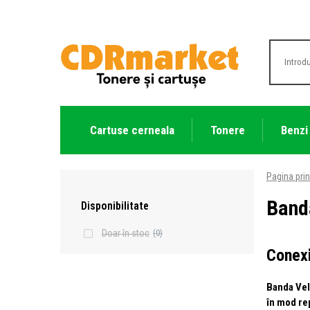
Cartuse cerneala
Tonere
Benzi
Pagina prin
Band
Disponibilitate
Doar în stoc
(0)
Conexi
Banda Vel
în mod re