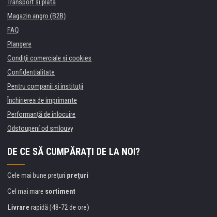
Transport şi plată
Magazin angro (B2B)
FAQ
Plangere
Condiţii comerciale si cookies
Confidentialitate
Pentru companii și instituţii
Închirierea de imprimante
Performanță de înlocuire
Odstoupení od smlouvy
DE CE SĂ CUMPĂRAȚI DE LA NOI?
Cele mai bune preţuri
preţuri
Cel mai mare
sortiment
Livrare
rapidă (48-72 de ore)