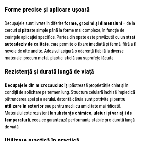
Forme precise și aplicare ușoară
Decupajele sunt livrate în diferite
forme, grosimi și dimensiuni
– de la
cercuri și pătrate simple până la forme mai complexe, în funcție de
cerințele aplicației specifice. Partea din spate este prevăzută cu un
strat
autoadeziv de calitate
, care permite o fixare imediată și fermă, fără a fi
nevoie de alte unelte. Adezivul asigură o aderență fiabilă la diverse
materiale, precum metal, plastic, sticlă sau suprafețe lăcuite.
Rezistență și durată lungă de viață
Decupajele din microcauciuc
își păstrează proprietățile chiar și în
condiții de solicitare pe termen lung. Structura celulară închisă împiedică
pătrunderea apei și a aerului, datorită căruia sunt potrivite și pentru
utilizare în exterior
sau pentru medii cu umiditate mai ridicată.
Materialul este rezistent la
substanțe chimice, uleiuri și variații de
temperatură
, ceea ce garantează performanțe stabile și o durată lungă
de viață.
Utilizare practică în practică