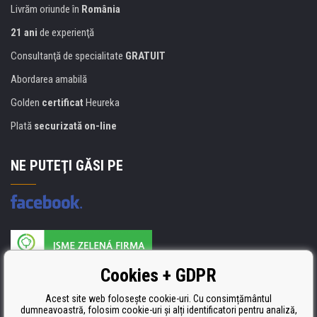
Livrăm oriunde în
România
21 ani
de experienţă
Consultanţă de specialitate
GRATUIT
Abordarea amabilă
Golden
certificat
Heureka
Plată
securizată on-line
NE PUTEŢI GĂSI PE
Producătorul umpluturii de rezervă este certificat
Cookies + GDPR
ISO 9001, ISO 14001 şi STMC.
Acest site web folosește cookie-uri. Cu consimțământul
dumneavoastră, folosim cookie-uri și alți identificatori pentru analiză,