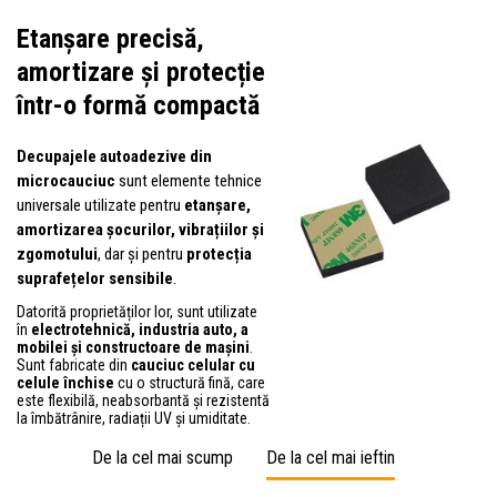
Etanșare precisă,
amortizare și protecție
într-o formă compactă
Decupajele autoadezive din
microcauciuc
sunt elemente tehnice
universale utilizate pentru
etanșare,
amortizarea șocurilor, vibrațiilor și
zgomotului
, dar și pentru
protecția
suprafețelor sensibile
.
Datorită proprietăților lor, sunt utilizate
în
electrotehnică, industria auto, a
mobilei și constructoare de mașini
.
Sunt fabricate din
cauciuc celular cu
celule închise
cu o structură fină, care
este flexibilă, neabsorbantă și rezistentă
la îmbătrânire, radiații UV și umiditate.
De la cel mai scump
De la cel mai ieftin