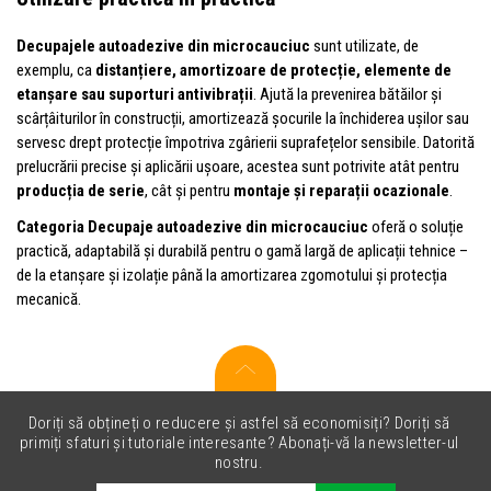
Decupajele autoadezive din microcauciuc
sunt utilizate, de
exemplu, ca
distanțiere, amortizoare de protecție, elemente de
etanșare sau suporturi antivibrații
. Ajută la prevenirea bătăilor și
scârțâiturilor în construcții, amortizează șocurile la închiderea ușilor sau
servesc drept protecție împotriva zgârierii suprafețelor sensibile. Datorită
prelucrării precise și aplicării ușoare, acestea sunt potrivite atât pentru
producția de serie
, cât și pentru
montaje și reparații ocazionale
.
Categoria Decupaje autoadezive din microcauciuc
oferă o soluție
practică, adaptabilă și durabilă pentru o gamă largă de aplicații tehnice –
de la etanșare și izolație până la amortizarea zgomotului și protecția
mecanică.
Doriți să obțineți o reducere și astfel să economisiți? Doriți să
primiți sfaturi și tutoriale interesante? Abonați-vă la newsletter-ul
nostru.