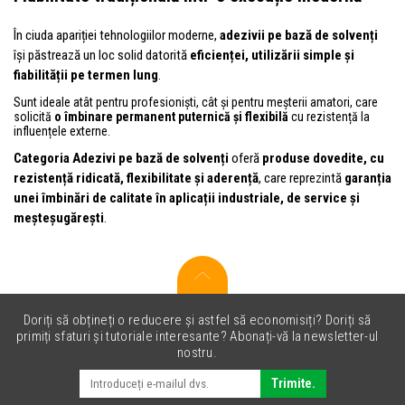
În ciuda apariției tehnologiilor moderne,
adezivii pe bază de solvenți
își păstrează un loc solid datorită
eficienței, utilizării simple și
fiabilității pe termen lung
.
Sunt ideale atât pentru profesioniști, cât și pentru meșterii amatori, care
solicită
o îmbinare permanent puternică și flexibilă
cu rezistență la
influențele externe.
Categoria Adezivi pe bază de solvenți
oferă
produse dovedite, cu
rezistență ridicată, flexibilitate și aderență
, care reprezintă
garanția
unei îmbinări de calitate în aplicații industriale, de service și
meșteșugărești
.
Doriți să obțineți o reducere și astfel să economisiți? Doriți să
primiți sfaturi și tutoriale interesante? Abonați-vă la newsletter-ul
nostru.
Trimite.