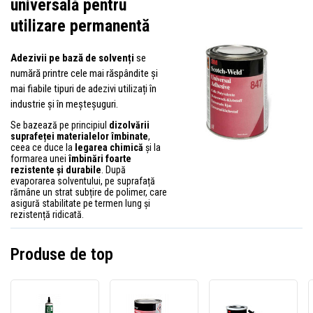
universală pentru
utilizare permanentă
Adezivii pe bază de solvenți
se
numără printre cele mai răspândite și
mai fiabile tipuri de adezivi utilizați în
industrie și în meșteșuguri.
Se bazează pe principiul
dizolvării
suprafeței materialelor îmbinate
,
ceea ce duce la
legarea chimică
și la
formarea unei
îmbinări foarte
rezistente și durabile
. După
evaporarea solventului, pe suprafață
rămâne un strat subțire de polimer, care
asigură stabilitate pe termen lung și
rezistență ridicată.
Produse de top
Adeziv
3M
3M