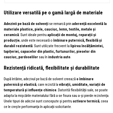
Utilizare versatilă pe o gamă largă de materiale
Adezivii pe bază de solvenți
se remarcă prin
aderență excelentă la
materiale plastice, piele, cauciuc, lemn, textile, metale și
ceramică
. Sunt ideale pentru
aplicații de montaj, reparații și
producție
, unde este necesară o
îmbinare puternică, flexibilă și
durabil rezistentă
. Sunt utilizate frecvent la
lipirea încălțămintei,
tapițeriei, capacelor din plastic, furtunurilor, pieselor din
cauciuc, pardoselilor
sau în
industria auto
.
Rezistență ridicată, flexibilitate și durabilitate
După întărire, adezivul pe bază de solvent creează
o îmbinare
puternică și elastică
, care rezistă la
vibrații, umiditate, variații de
temperatură și influențe chimice
. Datorită flexibilității sale, se poate
adapta la mișcările materialului fără a se fisura sau a-și pierde rezistența.
Unele tipuri de adezivi sunt concepute și pentru
activare termică
, ceea
ce le crește performanța în aplicații solicitante.