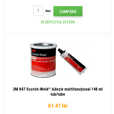
buc
CUMPĂRĂ
ÎN DEPOZITUL EXTERN
3M 847 Scotch-Weld™ Adeziv multifuncțional 148 ml
tub/tube
61.41 lei