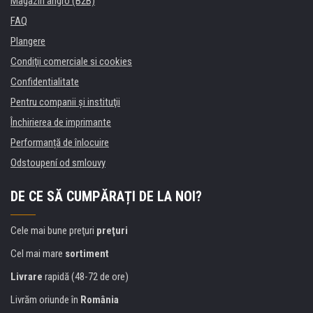
Magazin angro (B2B)
FAQ
Plangere
Condiţii comerciale si cookies
Confidentialitate
Pentru companii și instituţii
Închirierea de imprimante
Performanță de înlocuire
Odstoupení od smlouvy
DE CE SĂ CUMPĂRAȚI DE LA NOI?
Cele mai bune preţuri
preţuri
Cel mai mare
sortiment
Livrare
rapidă (48-72 de ore)
Livrăm oriunde în
România