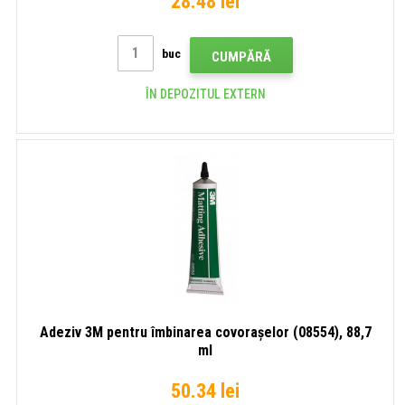
28.48 lei
buc
CUMPĂRĂ
ÎN DEPOZITUL EXTERN
Adeziv 3M pentru îmbinarea covorașelor (08554), 88,7
ml
50.34 lei