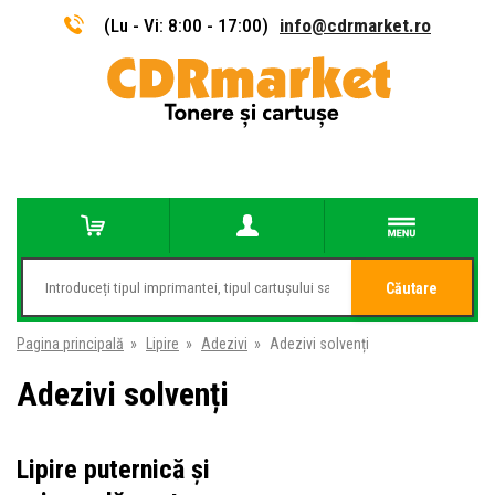
(Lu - Vi: 8:00 - 17:00)
info@cdrmarket.ro
Căutare
Pagina principală
»
Lipire
»
Adezivi
»
Adezivi solvenți
Adezivi solvenți
Lipire puternică și