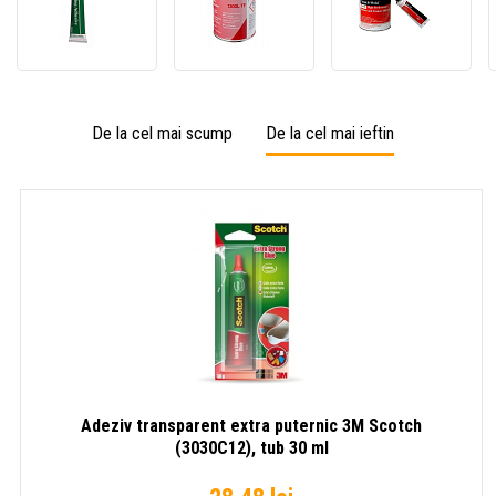
3M
1300L
847
pentru
TF
Scotc
îmbinarea
Scotch-
Weld™
covorașelor
Weld™
Adezi
(08554),
adeziv
multif
88,7
de
148
De la cel mai scump
De la cel mai ieftin
ml
contact
ml
din
tub/tu
policloropren,
1
litru
Adeziv transparent extra puternic 3M Scotch
(3030C12), tub 30 ml