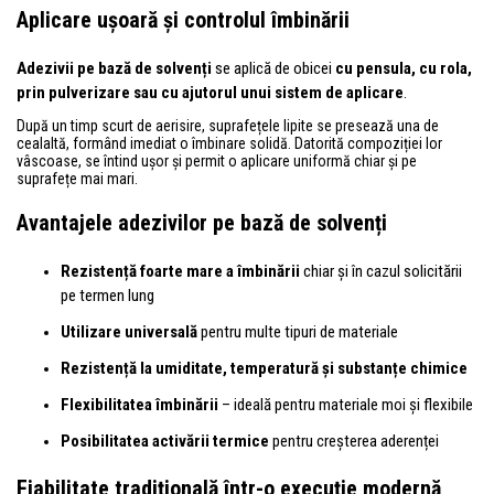
Aplicare ușoară și controlul îmbinării
Adezivii pe bază de solvenți
se aplică de obicei
cu pensula, cu rola,
prin pulverizare sau cu ajutorul unui sistem de aplicare
.
După un timp scurt de aerisire, suprafețele lipite se presează una de
cealaltă, formând imediat o îmbinare solidă. Datorită compoziției lor
vâscoase, se întind ușor și permit o aplicare uniformă chiar și pe
suprafețe mai mari.
Avantajele adezivilor pe bază de solvenți
Rezistență foarte mare a îmbinării
chiar și în cazul solicitării
pe termen lung
Utilizare universală
pentru multe tipuri de materiale
Rezistență la umiditate, temperatură și substanțe chimice
Flexibilitatea îmbinării
– ideală pentru materiale moi și flexibile
Posibilitatea activării termice
pentru creșterea aderenței
Fiabilitate tradițională într-o execuție modernă