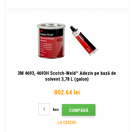
3M 4693, 4693H Scotch-Weld™ Adeziv pe bază de
solvent 3,78 L (galon)
802.64 lei
buc
CUMPĂRĂ
LA CERERE