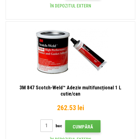
ÎN DEPOZITUL EXTERN
3M 847 Scotch-Weld™ Adeziv multifuncțional 1 L
cutie/can
262.53 lei
buc
CUMPĂRĂ