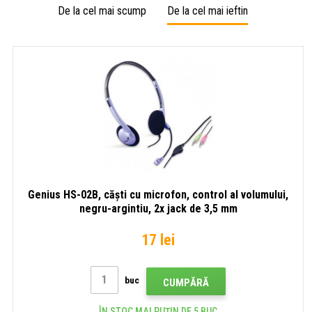
De la cel mai scump
De la cel mai ieftin
Genius HS-02B, căști cu microfon, control al volumului,
negru-argintiu, 2x jack de 3,5 mm
17 lei
buc
CUMPĂRĂ
ÎN STOC MAI PUȚIN DE 5 BUC