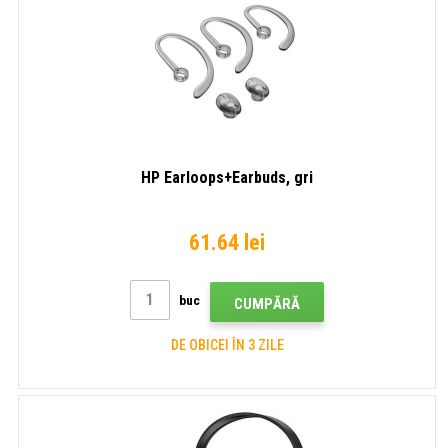
HP Earloops+Earbuds, gri
61.64 lei
buc
CUMPĂRĂ
DE OBICEI ÎN 3 ZILE