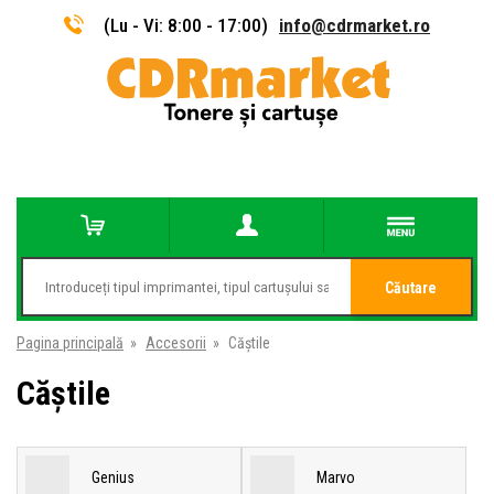
(Lu - Vi: 8:00 - 17:00)
info@cdrmarket.ro
Căutare
Pagina principală
»
Accesorii
»
Căștile
Căștile
Genius
Marvo