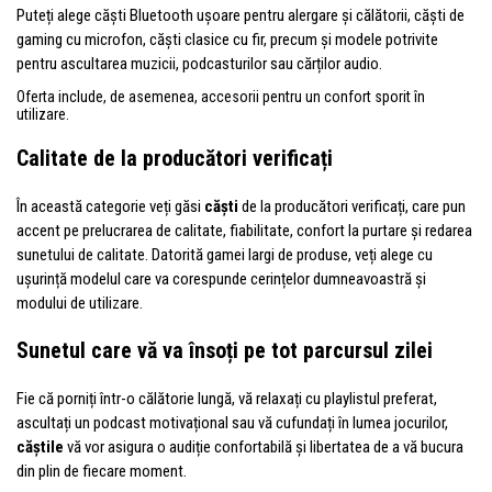
Puteți alege căști Bluetooth ușoare pentru alergare și călătorii, căști de
gaming cu microfon, căști clasice cu fir, precum și modele potrivite
pentru ascultarea muzicii, podcasturilor sau cărților audio.
Oferta include, de asemenea, accesorii pentru un confort sporit în
utilizare.
Calitate de la producători verificați
În această categorie veți găsi
căști
de la producători verificați, care pun
accent pe prelucrarea de calitate, fiabilitate, confort la purtare și redarea
sunetului de calitate. Datorită gamei largi de produse, veți alege cu
ușurință modelul care va corespunde cerințelor dumneavoastră și
modului de utilizare.
Sunetul care vă va însoți pe tot parcursul zilei
Fie că porniți într-o călătorie lungă, vă relaxați cu playlistul preferat,
ascultați un podcast motivațional sau vă cufundați în lumea jocurilor,
căștile
vă vor asigura o audiție confortabilă și libertatea de a vă bucura
din plin de fiecare moment.