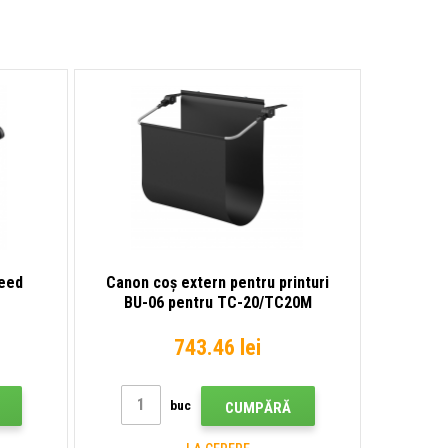
tiskárna
tiskárna
Feed
Canon coș extern pentru printuri
BU-06 pentru TC-20/TC20M
743.46 lei
buc
CUMPĂRĂ