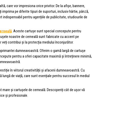
altă, care vor impresiona orice privitor. De la afișe, bannere,
imprima pe diferite tipuri de suporturi, inclusiv hârtie, pânză,
t indispensabil pentru agențiile de publicitate, studiourile de
erneală
. Aceste cartușe sunt special concepute pentru
rtușele noastre de cerneală sunt fabricate cu accent pe
veți contribui și la protecția mediului înconjurător.
 imprimantei dumneavoastră. Oferim o gamă largă de cartușe
cepute pentru a oferi capacitate maximă și întreținere minimă,
dumneavoastră.
stiție în viitorul creativității și afacerii dumneavoastră. Cu
ată lungă de viață, care sunt esențiale pentru succesul în mediul
at mare și cartușele de cerneală. Descoperiți cât de ușor vă
nice și profesionale.