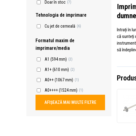
Doar în stoc
(7)
Imprim
dumne
Tehnologia de imprimare
Cu jet de cerneală
(6)
Intrați în 
că sunteți 
Formatul maxim de
instrumentu
imprimare/media
să îndeplin
A1 (594 mm)
(2)
A1+ (610 mm)
(2)
Produs
A0++ (1067 mm)
(1)
A0++++ (1524 mm)
(1)
AFIȘEAZĂ MAI MULTE FILTRE