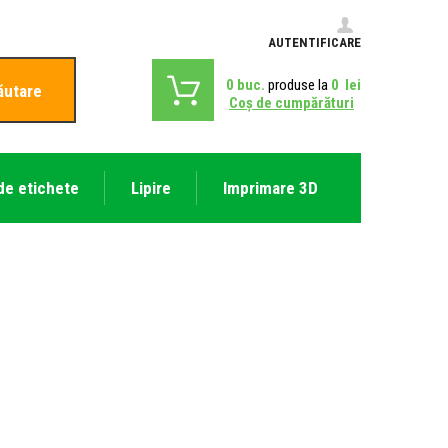
AUTENTIFICARE
0
buc.
produse la
0
lei
ăutare
Coş de cumpărături
de etichete
Lipire
Imprimare 3D