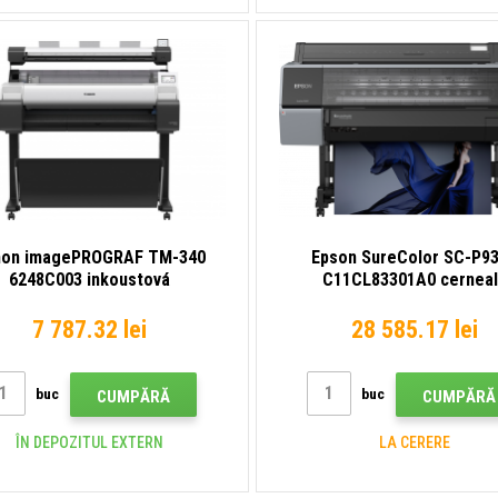
non imagePROGRAF TM-340
Epson SureColor SC-P9
6248C003 inkoustová
C11CL83301A0 cernea
velkoformátová tiskárna
velkoformátová imprima
7 787.32 lei
28 585.17 lei
buc
buc
CUMPĂRĂ
CUMPĂRĂ
ÎN DEPOZITUL EXTERN
LA CERERE