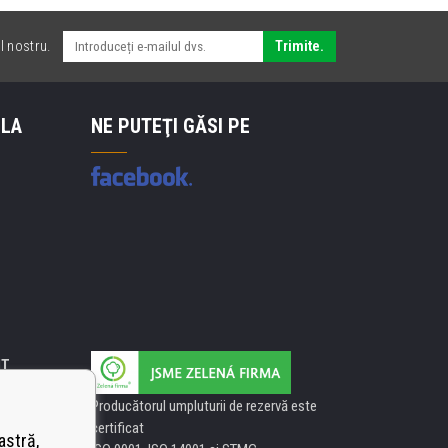
l nostru.
Trimite.
 LA
NE PUTEŢI GĂSI PE
IT
Producătorul umpluturii de rezervă este
certificat
astră,