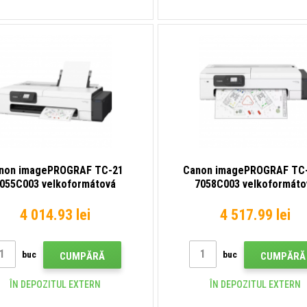
non imagePROGRAF TC-21
Canon imagePROGRAF TC
055C003 velkoformátová
7058C003 velkoformáto
inkoustová tiskárna
inkoustová tiskárna
4 014.93 lei
4 517.99 lei
buc
buc
CUMPĂRĂ
CUMPĂRĂ
ÎN DEPOZITUL EXTERN
ÎN DEPOZITUL EXTERN