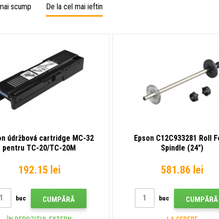
 mai scump
De la cel mai ieftin
n údržbová cartridge MC-32
Epson C12C933281 Roll 
pentru TC-20/TC-20M
Spindle (24")
192.15 lei
581.86 lei
buc
buc
CUMPĂRĂ
CUMPĂRĂ