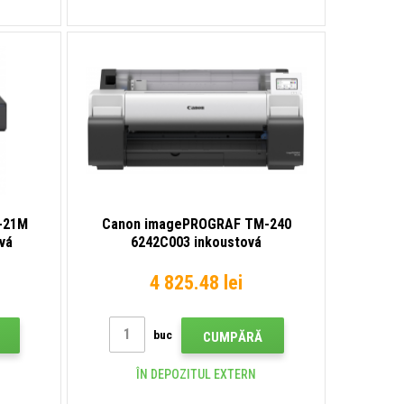
-21M
Canon imagePROGRAF TM-240
vá
6242C003 inkoustová
velkoformátová tiskárna
4 825.48 lei
buc
CUMPĂRĂ
ÎN DEPOZITUL EXTERN