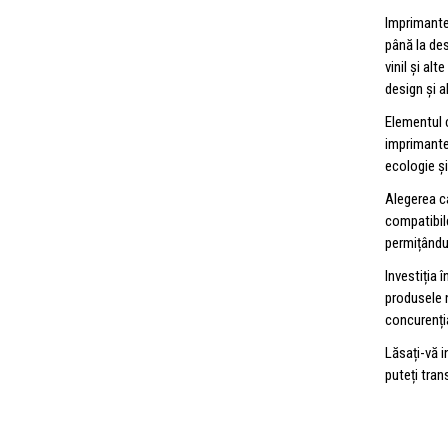
Imprimante
până la des
vinil și al
design și a
Elementul c
imprimantel
ecologie și
Alegerea c
compatibil
permițându
Investiția 
produsele n
concurenția
Lăsați-vă i
puteți tran