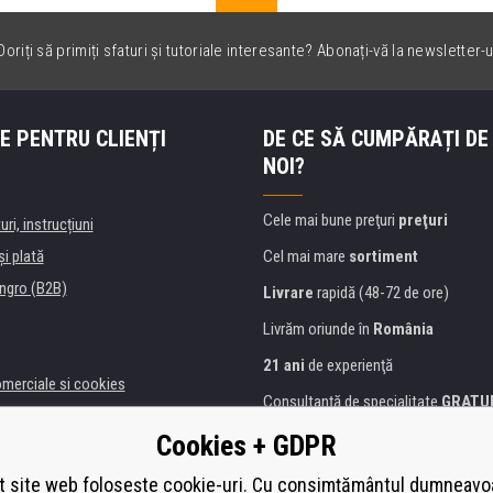
oriți să primiți sfaturi și tutoriale interesante? Abonați-vă la newsletter-u
E PENTRU CLIENȚI
DE CE SĂ CUMPĂRAȚI DE
NOI?
Cele mai bune preţuri
preţuri
uri, instrucțiuni
şi plată
Cel mai mare
sortiment
ngro (B2B)
Livrare
rapidă (48-72 de ore)
Livrăm oriunde în
România
21 ani
de experienţă
omerciale si cookies
Consultanţă de specialitate
GRATU
alitate
Abordarea amabilă
Cookies + GDPR
anii și instituţii
Golden
certificat
Heureka
a de imprimante
 site web folosește cookie-uri. Cu consimțământul dumneavo