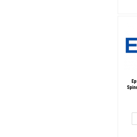
Ep
Spin