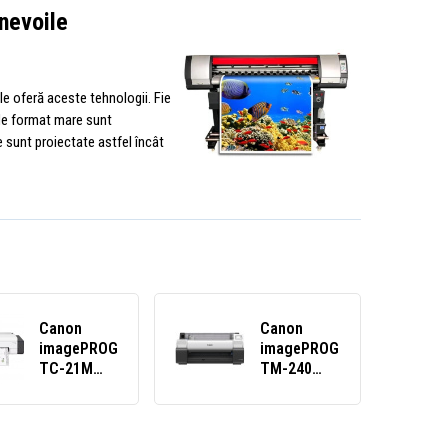
nevoile
i le oferă aceste tehnologii. Fie
 de format mare sunt
 sunt proiectate astfel încât
Canon
Canon
imagePROGRAF
imagePROGRAF
TC-21M
TM-240
7058C003
6242C003
velkoformátová
inkoustová
inkoustová
velkoformátová