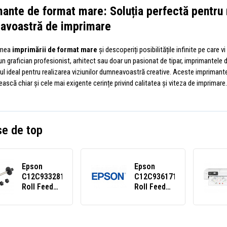
ante de format mare: Soluția perfectă pentru 
avoastră de imprimare
lumea
imprimării de format mare
și descoperiți posibilitățile infinite pe care v
un grafician profesionist, arhitect sau doar un pasionat de tipar, imprimantele
l ideal pentru realizarea viziunilor dumneavoastră creative. Aceste imprimante
ească chiar și cele mai exigente cerințe privind calitatea și viteza de imprimare.
e de top
Epson
Epson
C12C933281
C12C936171
Roll Feed
Roll Feed
Spindle
Spindle 44"
(24")
(Tx700_Px500
series)