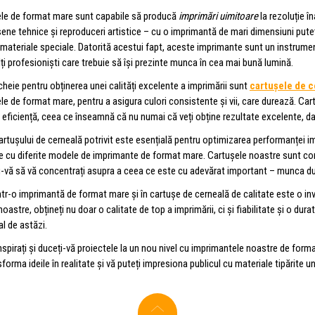
le de format mare sunt capabile să producă
imprimări uimitoare
la rezoluție în
ene tehnice și reproduceri artistice – cu o imprimantă de mari dimensiuni puteți 
te materiale speciale. Datorită acestui fapt, aceste imprimante sunt un instrumen
lți profesioniști care trebuie să își prezinte munca în cea mai bună lumină.
heie pentru obținerea unei calități excelente a imprimării sunt
cartușele de c
e de format mare, pentru a asigura culori consistente și vii, care durează. Ca
 eficiență, ceea ce înseamnă că nu numai că veți obține rezultate excelente, dar 
artușului de cerneală potrivit este esențială pentru optimizarea performanței
e cu diferite modele de imprimante de format mare. Cartușele noastre sunt con
-vă să vă concentrați asupra a ceea ce este cu adevărat important – munca 
într-o imprimantă de format mare și în cartușe de cerneală de calitate este o inve
oastre, obțineți nu doar o calitate de top a imprimării, ci și fiabilitate și o dur
l de astăzi.
nspirați și duceți-vă proiectele la un nou nivel cu imprimantele noastre de form
sforma ideile în realitate și vă puteți impresiona publicul cu materiale tipărite u