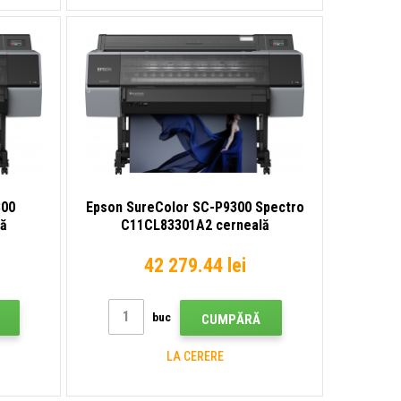
300
Epson SureColor SC-P9300 Spectro
lă
C11CL83301A2 cerneală
ntă
velkoformátová imprimantă
42 279.44 lei
buc
CUMPĂRĂ
LA CERERE