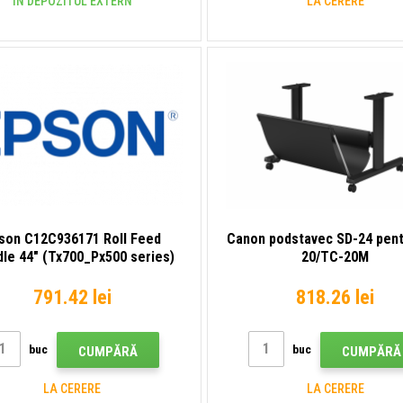
ÎN DEPOZITUL EXTERN
LA CERERE
son C12C936171 Roll Feed
Canon podstavec SD-24 pen
dle 44" (Tx700_Px500 series)
20/TC-20M
791.42 lei
818.26 lei
buc
buc
CUMPĂRĂ
CUMPĂRĂ
LA CERERE
LA CERERE