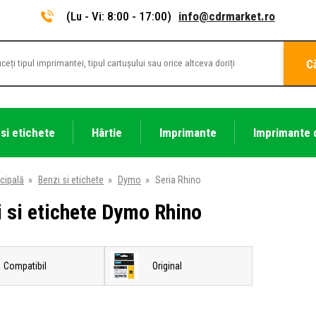
(Lu - Vi: 8:00 - 17:00)
info@cdrmarket.ro
C
 si etichete
Hârtie
Imprimante
Imprimante 
cipală
»
Benzi si etichete
»
Dymo
»
Seria Rhino
 si etichete Dymo Rhino
Compatibil
Original