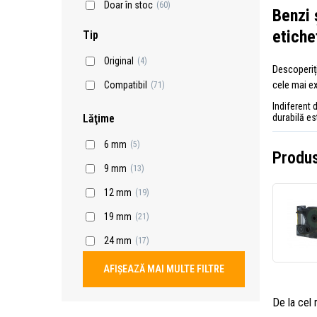
Doar în stoc
(60)
Benzi 
etiche
Tip
Original
(4)
Descoperiț
cele mai ex
Compatibil
(71)
Indiferent 
durabilă e
Lăţime
6 mm
(5)
Produs
9 mm
(13)
12 mm
(19)
19 mm
(21)
24 mm
(17)
AFIȘEAZĂ MAI MULTE FILTRE
De la cel