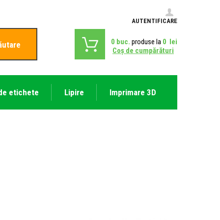
AUTENTIFICARE
0
buc.
produse la
0
lei
ăutare
Coş de cumpărături
de etichete
Lipire
Imprimare 3D