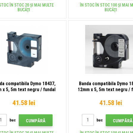
STOC ÎN STOC 20 ȘI MAI MULTE
ÎN STOC ÎN STOC 100 ȘI MAI 
BUCĂŢI
BUCĂŢI
da compatibila Dymo 18437,
Banda compatibila Dymo 1
 x 5, 5m text negru / fundal
12mm x 5, 5m text negru / 
rosu, vinil
alb, vinil
41.58 lei
41.58 lei
buc
buc
CUMPĂRĂ
CUMPĂRĂ