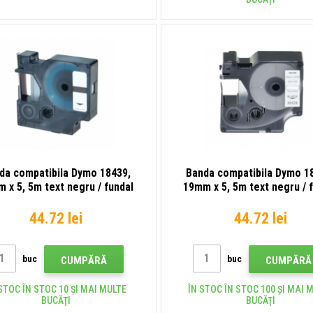
da compatibila Dymo 18439,
Banda compatibila Dymo 1
 x 5, 5m text negru / fundal
19mm x 5, 5m text negru / 
rosu, vinil
alb, vinil
44.72 lei
44.72 lei
buc
buc
CUMPĂRĂ
CUMPĂRĂ
STOC ÎN STOC 10 ȘI MAI MULTE
ÎN STOC ÎN STOC 100 ȘI MAI 
BUCĂŢI
BUCĂŢI