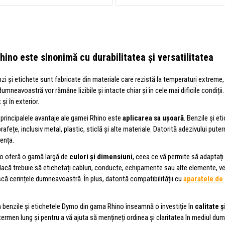
hino este sinonimă cu
durabilitatea și versatilitatea
i și etichete sunt fabricate din materiale care rezistă la temperaturi extreme,
umneavoastră vor rămâne lizibile și intacte chiar și în cele mai dificile condiții.
t și în exterior.
 principalele avantaje ale gamei Rhino este
aplicarea sa ușoară
. Benzile și e
rafețe, inclusiv metal, plastic, sticlă și alte materiale. Datorită adezivului pute
ența.
 oferă o gamă largă de
culori și dimensiuni
, ceea ce vă permite să adaptați
dacă trebuie să etichetați cabluri, conducte, echipamente sau alte elemente, ve
că cerințele dumneavoastră. În plus, datorită compatibilității cu
aparatele de
în benzile și etichetele Dymo din gama Rhino înseamnă o investiție în
calitate și
 termen lung și pentru a vă ajuta să mențineți ordinea și claritatea în mediul du