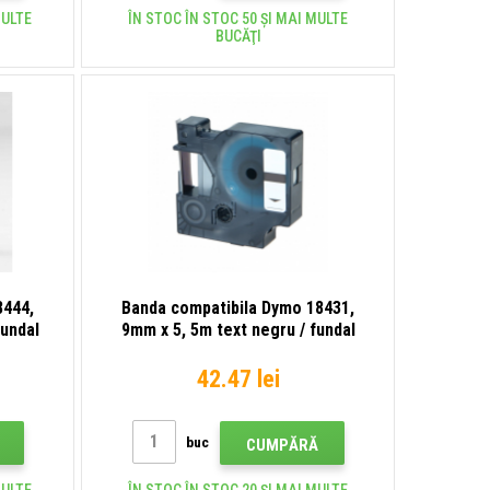
MULTE
ÎN STOC ÎN STOC 50 ȘI MAI MULTE
BUCĂŢI
8444,
Banda compatibila Dymo 18431,
fundal
9mm x 5, 5m text negru / fundal
galben, vinil
42.47 lei
buc
CUMPĂRĂ