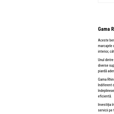
Gama R
Aceste benz
marcajele d
interior, câ
Unul dintre
diverse sup
piardă ader
Gama Rhino
Indiferent 
îndeplineas
eficientă.
Investiția 
servicii pe