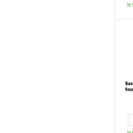
ÎN 
Ban
9mm