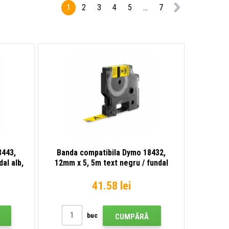
fundal alb
fundal alb,
1
2
3
4
5
...
7
nailon flexi
8443,
Banda compatibila Dymo 18432,
al alb,
12mm x 5, 5m text negru / fundal
galben, vinil
41.58 lei
buc
CUMPĂRĂ