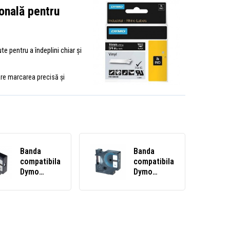
ională pentru
e pentru a îndeplini chiar și
care marcarea precisă și
Banda
Banda
compatibila
compatibila
Dymo
Dymo
18051,
18488 /
S0718260
S0718100,
6mm x 1,
12mm x 3,
5m text
5m text
negru /
negru /