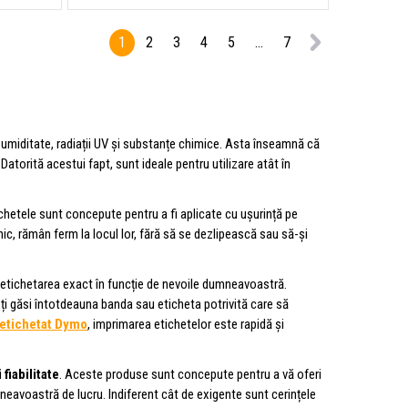
1
2
3
4
5
...
7
 umiditate, radiații UV și substanțe chimice. Asta înseamnă că
 Datorită acestui fapt, sunt ideale pentru utilizare atât în
tichetele sunt concepute pentru a fi aplicate cu ușurință pe
rnic, rămân ferm la locul lor, fără să se dezlipească sau să-și
 etichetarea exact în funcție de nevoile dumneavoastră.
ți găsi întotdeauna banda sau eticheta potrivită care să
 etichetat Dymo
, imprimarea etichetelor este rapidă și
 fiabilitate
. Aceste produse sunt concepute pentru a vă oferi
mneavoastră de lucru. Indiferent cât de exigente sunt cerințele