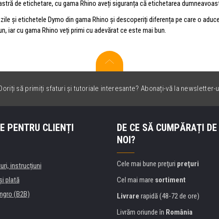
tră de etichetare, cu gama Rhino aveți siguranța că etichetarea dumneavoastră
nzile și etichetele Dymo din gama Rhino și descoperiți diferența pe care o aduc
n, iar cu gama Rhino veți primi cu adevărat ce este mai bun.
oriți să primiți sfaturi și tutoriale interesante? Abonați-vă la newsletter-u
E PENTRU CLIENȚI
DE CE SĂ CUMPĂRAȚI DE
NOI?
Cele mai bune preţuri
preţuri
uri, instrucțiuni
şi plată
Cel mai mare
sortiment
ngro (B2B)
Livrare
rapidă (48-72 de ore)
Livrăm oriunde în
România