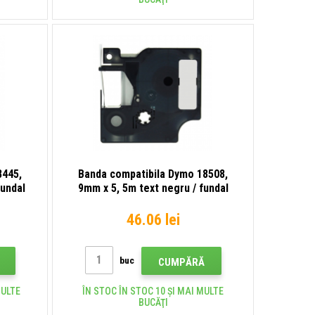
8445,
Banda compatibila Dymo 18508,
fundal
9mm x 5, 5m text negru / fundal
transparent, poliester
46.06 lei
buc
CUMPĂRĂ
MULTE
ÎN STOC ÎN STOC 10 ȘI MAI MULTE
BUCĂŢI