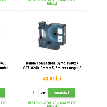
MULTE
ÎN STOC ÎN STOC 20 ȘI MAI MULTE
BUCĂŢI
8485,
Banda compatibila Dymo 18482 /
undal
S0718240, 9mm x 5, 5m text negru /
fundal alb, poliester
43.81 lei
buc
CUMPĂRĂ
ULTE
ÎN STOC ÎN STOC 20 ȘI MAI MULTE
BUCĂŢI