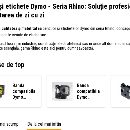
și etichete Dymo - Seria Rhino: Soluție profes
tarea de zi cu zi
i
calitatea și fiabilitatea
benzilor și etichetelor Dymo din seria Rhino, conceput
igente cerințe de etichetare.
dacă lucrați în industrie, construcții, electrotehnică sau în orice alt domeniu în 
ste esențială, gama Rhino este aici pentru dumneavoastră.
e de top
Banda
Banda
compatibila
compatibila
Dymo
Dymo
18056,
18444,
S0718310,
12mm x 5,
12mm x 1,
5m text
5m text
negru /
 mai scump
De la cel mai ieftin
negru /
fundal alb,