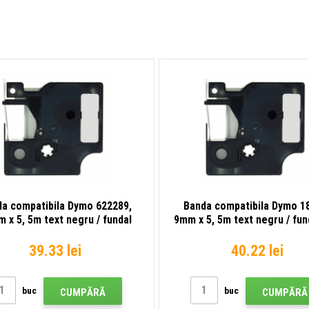
fundal
vinil
galben
a compatibila Dymo 622289,
Banda compatibila Dymo 1
 x 5, 5m text negru / fundal
9mm x 5, 5m text negru / fund
transparent, poliester
vinil
39.33 lei
40.22 lei
buc
buc
CUMPĂRĂ
CUMPĂRĂ