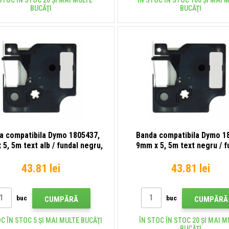
STOC ÎN STOC 20 ȘI MAI MULTE
ÎN STOC ÎN STOC 100 ȘI MAI 
BUCĂŢI
BUCĂŢI
a compatibila Dymo 1805437,
Banda compatibila Dymo 1
5, 5m text alb / fundal negru,
9mm x 5, 5m text negru / f
vinil
metalic, poliester
43.81 lei
43.81 lei
buc
buc
CUMPĂRĂ
CUMPĂRĂ
C ÎN STOC 5 ȘI MAI MULTE BUCĂŢI
ÎN STOC ÎN STOC 20 ȘI MAI M
BUCĂŢI