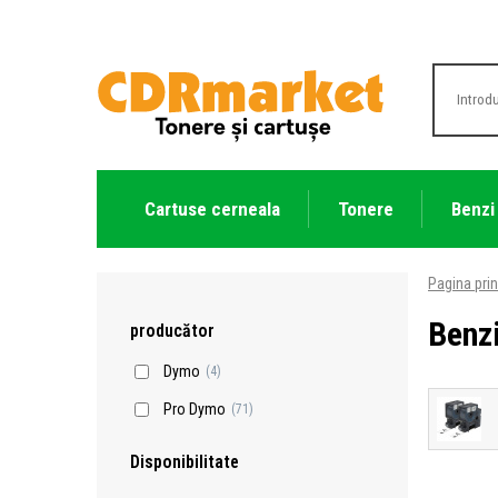
Cartuse cerneala
Tonere
Benzi
Pagina prin
Benzi
producător
Dymo
(4)
Pro Dymo
(71)
Disponibilitate