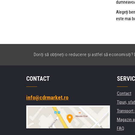
dumneavoas
Alegeți be
este mai bu
Doriți să obțineți o reducere și astfel să economisiți? D
CONTACT
SERVIC
Contact
info@cdrmarket.ro
Tipuri, sfat
Transport 
Magazin a
FAQ