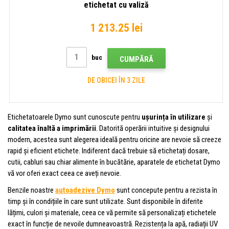
etichetat cu valiză
1 213.25 lei
buc
CUMPĂRĂ
DE OBICEI ÎN 3 ZILE
Etichetatoarele Dymo sunt cunoscute pentru
ușurința în utilizare
și
calitatea înaltă a imprimării
. Datorită operării intuitive și designului
modern, acestea sunt alegerea ideală pentru oricine are nevoie să creeze
rapid și eficient etichete. Indiferent dacă trebuie să etichetați dosare,
cutii, cabluri sau chiar alimente în bucătărie, aparatele de etichetat Dymo
vă vor oferi exact ceea ce aveți nevoie.
Benzile noastre
autoadezive Dymo
sunt concepute pentru a rezista în
timp și în condițiile în care sunt utilizate. Sunt disponibile în diferite
lățimi, culori și materiale, ceea ce vă permite să personalizați etichetele
exact în funcție de nevoile dumneavoastră. Rezistența la apă, radiații UV