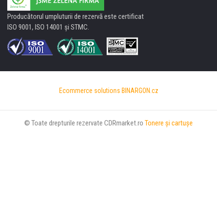
Producătorul umpluturii de rezervă este certificat
ISO 9001, ISO 14001 şi STMC.
Ecommerce solutions
BINARGON.cz
© Toate drepturile rezervate CDRmarket.ro
Tonere şi cartuşe