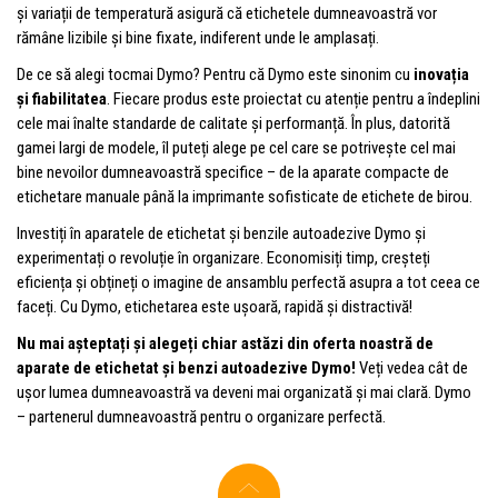
și variații de temperatură asigură că etichetele dumneavoastră vor
rămâne lizibile și bine fixate, indiferent unde le amplasați.
De ce să alegi tocmai Dymo? Pentru că Dymo este sinonim cu
inovația
și fiabilitatea
. Fiecare produs este proiectat cu atenție pentru a îndeplini
cele mai înalte standarde de calitate și performanță. În plus, datorită
gamei largi de modele, îl puteți alege pe cel care se potrivește cel mai
bine nevoilor dumneavoastră specifice – de la aparate compacte de
etichetare manuale până la imprimante sofisticate de etichete de birou.
Investiți în aparatele de etichetat și benzile autoadezive Dymo și
experimentați o revoluție în organizare. Economisiți timp, creșteți
eficiența și obțineți o imagine de ansamblu perfectă asupra a tot ceea ce
faceți. Cu Dymo, etichetarea este ușoară, rapidă și distractivă!
Nu mai așteptați și alegeți chiar astăzi din oferta noastră de
aparate de etichetat și benzi autoadezive Dymo!
Veți vedea cât de
ușor lumea dumneavoastră va deveni mai organizată și mai clară. Dymo
– partenerul dumneavoastră pentru o organizare perfectă.