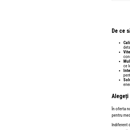
De ce s
Cali
deta
Vite
conc
Mul
ce l
Int
pen
Sol
ener
Alegeți
În oferta n
pentru medi
Indiferent 