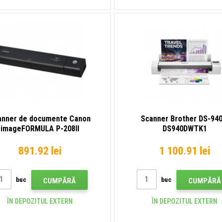
anner de documente Canon
Scanner Brother DS-94
imageFORMULA P-208II
DS940DWTK1
EM9704B003
891.92 lei
1 100.91 lei
buc
buc
CUMPĂRĂ
CUMPĂRĂ
ÎN DEPOZITUL EXTERN
ÎN DEPOZITUL EXTERN