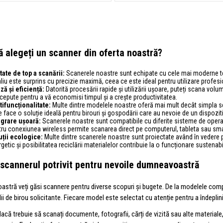
ă alegeți un scanner din oferta noastră?
tate de top a scanării:
Scanerele noastre sunt echipate cu cele mai moderne tehno
liu este surprins cu precizie maximă, ceea ce este ideal pentru utilizare profesi
ză și eficiență:
Datorită procesării rapide și utilizării ușoare, puteți scana vo
epute pentru a vă economisi timpul și a crește productivitatea.
tifuncționalitate:
Multe dintre modelele noastre oferă mai mult decât simpla sc
e face o soluție ideală pentru birouri și gospodării care au nevoie de un dispoziti
egrare ușoară:
Scanerele noastre sunt compatibile cu diferite sisteme de operare 
tru conexiunea wireless permite scanarea direct pe computerul, tableta sau s
uții ecologice:
Multe dintre scanerele noastre sunt proiectate având în vedere pr
getic și posibilitatea reciclării materialelor contribuie la o funcționare sustenabi
 scannerul potrivit pentru nevoile dumneavoastră
oastră veți găsi scannere pentru diverse scopuri și bugete. De la modelele com
i de birou solicitante. Fiecare model este selectat cu atenție pentru a îndeplini 
dacă trebuie să scanați documente, fotografii, cărți de vizită sau alte materiale