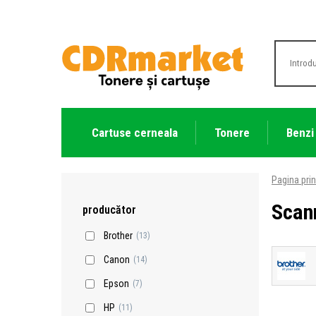
Cartuse cerneala
Tonere
Benzi
Pagina prin
Scan
producător
Brother
(13)
Canon
(14)
Epson
(7)
HP
(11)