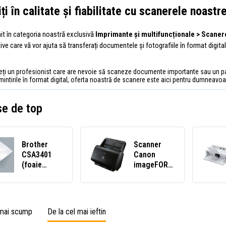
ți în calitate și fiabilitate cu scanerele noastr
nit în categoria noastră exclusivă
Imprimante și multifuncționale > Scaner
ive care vă vor ajuta să transferați documentele și fotografiile în format digital 
teți un profesionist care are nevoie să scaneze documente importante sau un p
intirile în format digital, oferta noastră de scanere este aici pentru dumneavoa
e de top
Brother
Scanner
CSA3401
Canon
(foaie
imageFORMULA
suport
DR-C240
ADS3)
EM0651C003
 mai scump
De la cel mai ieftin