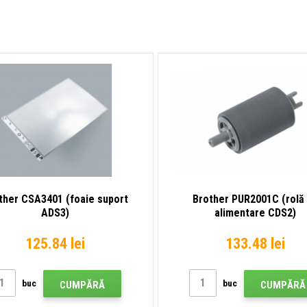
ther CSA3401 (foaie suport
Brother PUR2001C (rolă
ADS3)
alimentare CDS2)
125.84 lei
133.48 lei
buc
buc
CUMPĂRĂ
CUMPĂRĂ