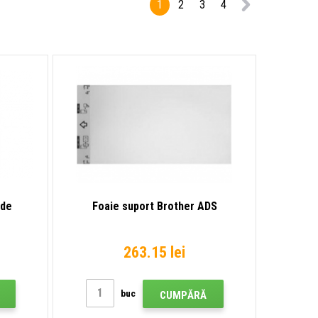
1
2
3
4
 de
Foaie suport Brother ADS
263.15 lei
buc
CUMPĂRĂ