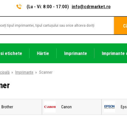
(Lu - Vi: 8:00 - 17:00)
info@cdrmarket.ro
C
 si etichete
Hârtie
Imprimante
Imprimante 
cipală
»
Imprimante
»
Scanner
ner
Brother
Canon
Eps