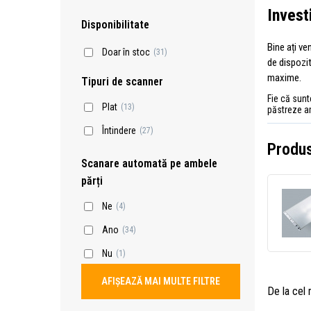
Investi
Disponibilitate
Bine ați ve
Doar în stoc
(31)
de dispozit
maxime.
Tipuri de scanner
Fie că sun
Plat
(13)
păstreze am
Întindere
(27)
Produs
Scanare automată pe ambele
părți
Ne
(4)
Ano
(34)
Nu
(1)
AFIȘEAZĂ MAI MULTE FILTRE
De la cel