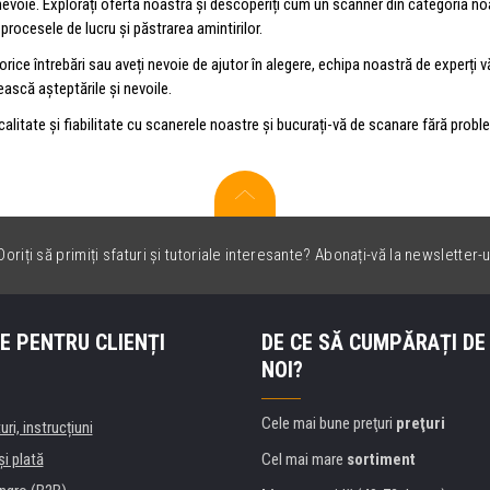
nevoie. Explorați oferta noastră și descoperiți cum un scanner din categoria n
procesele de lucru și păstrarea amintirilor.
orice întrebări sau aveți nevoie de ajutor în alegere, echipa noastră de experți v
ească așteptările și nevoile.
n calitate și fiabilitate cu scanerele noastre și bucurați-vă de scanare fără proble
oriți să primiți sfaturi și tutoriale interesante? Abonați-vă la newsletter-u
E PENTRU CLIENȚI
DE CE SĂ CUMPĂRAȚI DE
NOI?
Cele mai bune preţuri
preţuri
uri, instrucțiuni
şi plată
Cel mai mare
sortiment