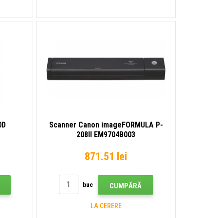
0D
Scanner Canon imageFORMULA P-
208II EM9704B003
871.51 lei
buc
CUMPĂRĂ
LA CERERE