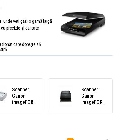
e
e
, unde veți găsi o gamă largă
cu precizie și calitate
asionat care dorește să
stră.
Scanner
Scanner
Canon
Canon
imageFORMULA
imageFORMULA
DR-M140
DR-C230
EM5482B003
EM2646C003