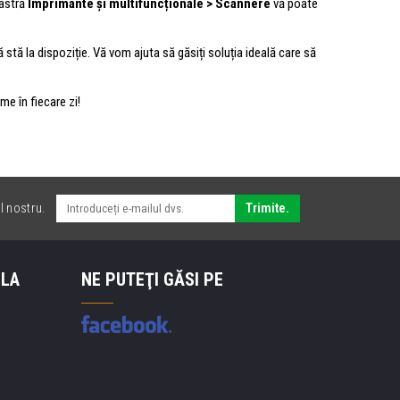
oastră
Imprimante și multifuncționale > Scannere
vă poate
ă stă la dispoziție. Vă vom ajuta să găsiți soluția ideală care să
me în fiecare zi!
l nostru.
Trimite.
 LA
NE PUTEŢI GĂSI PE