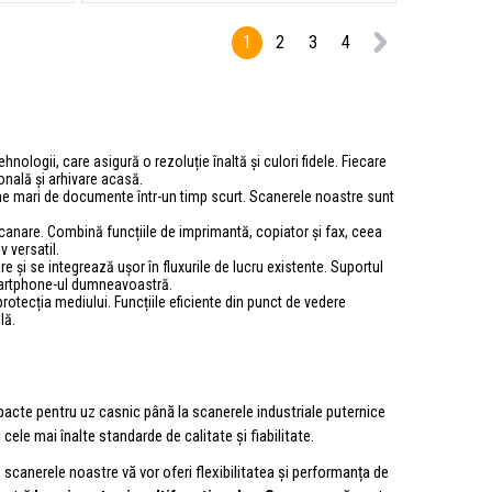
1
2
3
4
logii, care asigură o rezoluție înaltă și culori fidele. Fiecare
onală și arhivare acasă.
lume mari de documente într-un timp scurt. Scanerele noastre sunt
anare. Combină funcțiile de imprimantă, copiator și fax, ceea
v versatil.
și se integrează ușor în fluxurile de lucru existente. Suportul
martphone-ul dumneavoastră.
otecția mediului. Funcțiile eficiente din punct de vedere
lă.
pacte pentru uz casnic până la scanerele industriale puternice
cele mai înalte standarde de calitate și fiabilitate.
, scanerele noastre vă vor oferi flexibilitatea și performanța de