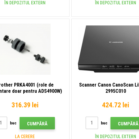
ÎN DEPOZITUL EXTERN
ÎN DEPOZITUL EXTERN
rother PRKA4001 (role de
Scanner Canon CanoScan Li
ntare doar pentru ADS4900W)
2995C010
316.39 lei
424.72 lei
buc
buc
CUMPĂRĂ
CUMPĂRĂ
LA CERERE
ÎN DEPOZITUL EXTERN