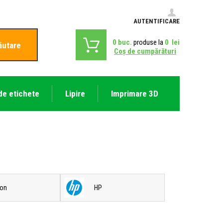
AUTENTIFICARE
0
buc.
produse la
0
lei
ăutare
Coş de cumpărături
de etichete
Lipire
Imprimare 3D
on
HP