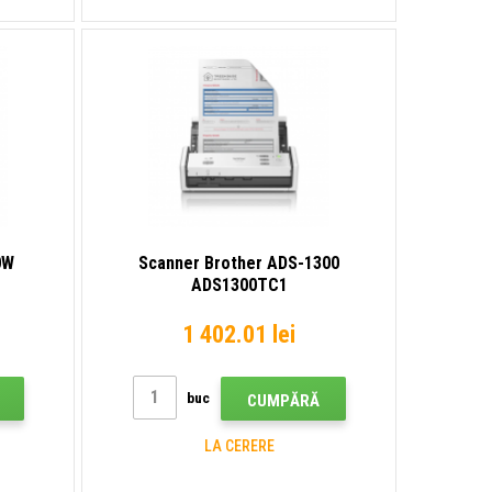
0W
Scanner Brother ADS-1300
ADS1300TC1
1 402.01 lei
buc
CUMPĂRĂ
LA CERERE