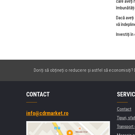
care aveți 
îmbunătăți 
Dacă aveți 
vă îndeplin
Investiți î
Doriți să obțineți o reducere și astfel să economisiți? D
CONTACT
SERVIC
Contact
info@cdrmarket.ro
Tipuri, sfat
Transport 