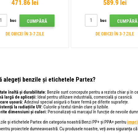
471.86 lei
589.9 lei
buc
buc
CUMPĂRĂ
CUMPĂRĂ
DE OBICEI ÎN 3-7 ZILE
DE OBICEI ÎN 3-7 ZILE
ă alegeți benzile și etichetele Partex?
tate înaltă și durabilitate:
Benzile sunt concepute pentru a rezista chiar și în ce
ă largă de aplicații:
Ideal pentru utilizare industrială, comercială și casnică.
icare ușoară:
Adezivul special asigură o fixare fermă pe diferite suprafețe.
stență la radiațiile UV:
Culorile și textul rămân clare și lizibile.
erite dimensiuni și culori:
Personalizați-vă marcajul în funcție de nevoile dum
nzile și etichetele Partex din categoria noastră Benzi PP+ și PPA+ pentru
impri
entru proiectele dumneavoastră. Cu produsele noastre, veți avea siguranța că m