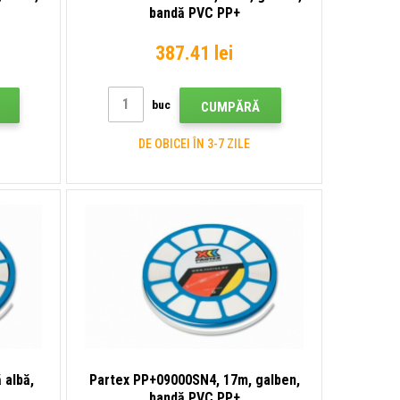
bandă PVC PP+
387.41 lei
buc
CUMPĂRĂ
DE OBICEI ÎN 3-7 ZILE
 albă,
Partex PP+09000SN4, 17m, galben,
bandă PVC PP+