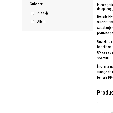
Culoare
În categori
de aplicații
Žlutá
Benzile PP
și rezisten
Alb
substanțe ch
potrivite p
Unul dintre
benzile se 
UV, ceea ce
soarelui.
În oferta n
funcție de
benzile PP+
Produs