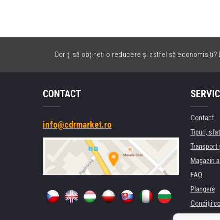
Doriți să obțineți o reducere și astfel să economisiți? D
CONTACT
SERVIC
Contact
info@cdrmarket.ro
Tipuri, sfat
Transport 
Magazin a
FAQ
Plangere
Condiţii c
Confidenti