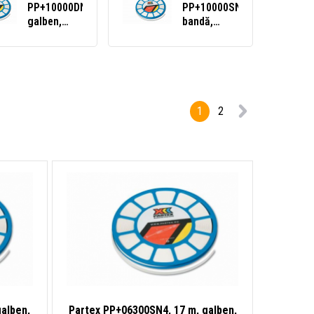
PP+10000DN4,
PP+10000SN9,
galben,
bandă,
50m, bandă
albă, bandă
PVC PP+
PVC PP+
1
2
alben,
Partex PP+06300SN4, 17 m, galben,