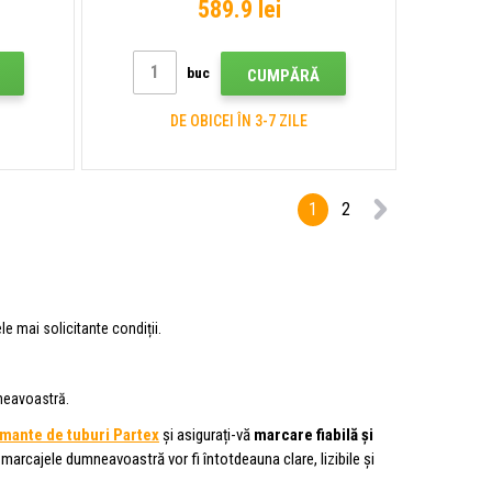
589.9 lei
buc
CUMPĂRĂ
DE OBICEI ÎN 3-7 ZILE
1
2
le mai solicitante condiții.
neavoastră.
mante de tuburi Partex
și asigurați-vă
marcare fiabilă și
arcajele dumneavoastră vor fi întotdeauna clare, lizibile și