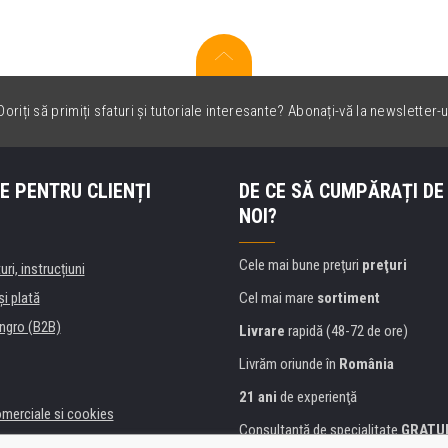
oriți să primiți sfaturi și tutoriale interesante? Abonați-vă la newsletter-u
E PENTRU CLIENȚI
DE CE SĂ CUMPĂRAȚI DE
NOI?
Cele mai bune preţuri
preţuri
uri, instrucțiuni
şi plată
Cel mai mare
sortiment
ngro (B2B)
Livrare
rapidă (48-72 de ore)
Livrăm oriunde în
România
21 ani
de experienţă
omerciale si cookies
Consultanţă de specialitate
GRATU
alitate