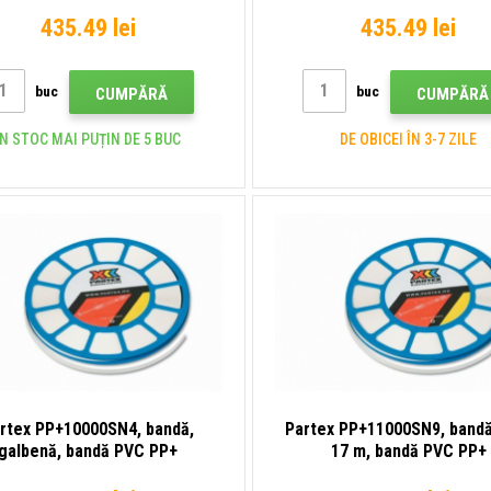
435.49 lei
435.49 lei
buc
buc
CUMPĂRĂ
CUMPĂRĂ
ÎN STOC MAI PUȚIN DE 5 BUC
DE OBICEI ÎN 3-7 ZILE
rtex PP+10000SN4, bandă,
Partex PP+11000SN9, bandă
galbenă, bandă PVC PP+
17 m, bandă PVC PP+