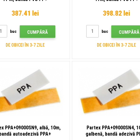
387.41 lei
398.82 lei
buc
buc
CUMPĂRĂ
CUMPĂRĂ
DE OBICEI ÎN 3-7 ZILE
DE OBICEI ÎN 3-7 ZILE
ex PPA+09000SN9, albă, 10m,
Partex PPA+09000SN4, 1
bandă autoadezivă PPA+
galbenă, bandă adezivă 