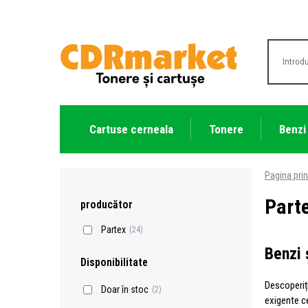
Cartuse cerneala
Tonere
Benzi
Pagina prin
Part
producător
Partex
(24)
Benzi 
Disponibilitate
Descoperiț
Doar în stoc
(2)
exigente ce