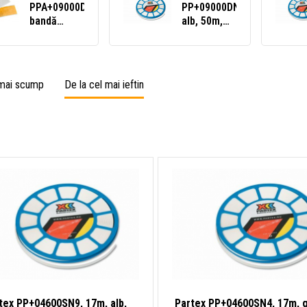
PPA+09000DN9,
PP+09000DN9,
bandă
alb, 50m,
autoadezivă
bandă PVC
albă PPA+,
PP+
25m
 mai scump
De la cel mai ieftin
tex PP+04600SN9, 17m, alb,
Partex PP+04600SN4, 17m, g