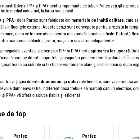
a noastră Benzi PP+ și PPA+ pentru imprimante de tuburi Partex veți găsi produ
, fie în mediul industrial, la birou sau acasă.
+ și PPA+ de la Partex sunt fabricate din
materiale de înaltă calitate
, care a
ță la influențele externe. Aceste benzi sunt concepute pentru a rezista la temp
imice, ceea ce le face ideale pentru utilizarea în condiții dificile. Datorită flexibi
entru marcarea cablurilor, țevilor, mașinilor și a altor echipamente.
 principalele avantaje ale benzilor PP+ și PPA+ este
aplicarea lor ușoară
. Dat
fixează ușor pe diferite suprafețe și asigură o prindere fermă și durabilă. În plus,
 garantează că culorile și textul lor vor rămâne clare și lizibile chiar și după e
oastră veți găsi diferite
dimensiuni și culori
ale benzilor, care vă permit să ad
 nevoile dumneavoastră. Indiferent dacă trebuie să marcați cabluri electrice, 
 și PPA+ vă oferă o soluție fiabilă și eficientă.
e de top
Partex
Partex