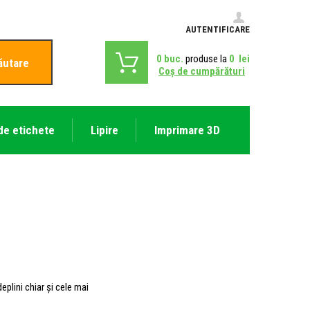
AUTENTIFICARE
0
buc.
produse la
0
lei
ăutare
Coş de cumpărături
de etichete
Lipire
Imprimare 3D
eplini chiar și cele mai