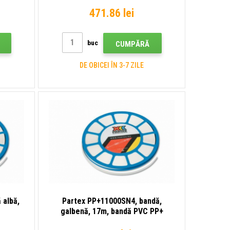
471.86 lei
buc
CUMPĂRĂ
DE OBICEI ÎN 3-7 ZILE
 albă,
Partex PP+11000SN4, bandă,
galbenă, 17m, bandă PVC PP+