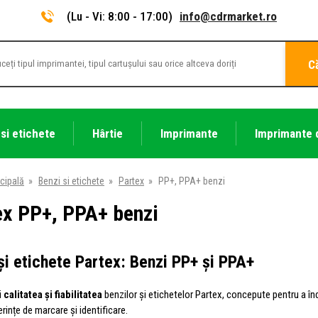
(Lu - Vi: 8:00 - 17:00)
info@cdrmarket.ro
C
 si etichete
Hârtie
Imprimante
Imprimante 
cipală
»
Benzi si etichete
»
Partex
»
PP+, PPA+ benzi
ex PP+, PPA+ benzi
și etichete Partex: Benzi PP+ și PPA+
i
calitatea și fiabilitatea
benzilor și etichetelor Partex, concepute pentru a înd
rințe de marcare și identificare.