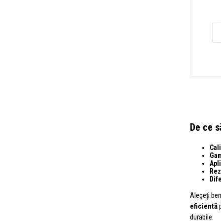
De ce s
Cali
Gam
Apl
Rezi
Dif
Alegeți be
eficientă
p
durabile.