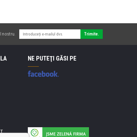
l nostru.
Trimite.
 LA
NE PUTEŢI GĂSI PE
IT