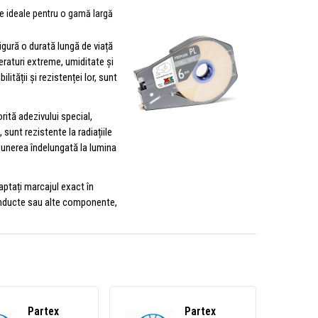
se ideale pentru o gamă largă
sigură o durată lungă de viață
eraturi extreme, umiditate și
lității și rezistenței lor, sunt
orită adezivului special,
 sunt rezistente la radiațiile
xpunerea îndelungată la lumina
aptați marcajul exact în
conducte sau alte componente,
Partex
Partex