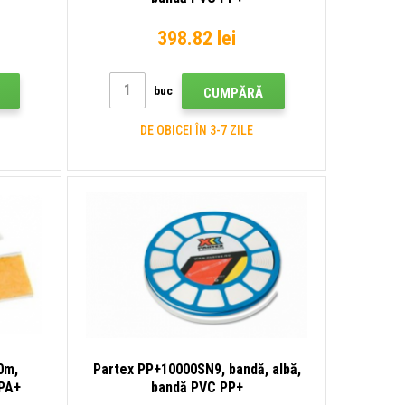
398.82 lei
buc
CUMPĂRĂ
DE OBICEI ÎN 3-7 ZILE
0m,
Partex PP+10000SN9, bandă, albă,
PPA+
bandă PVC PP+