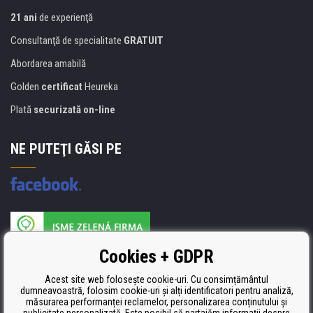
21 ani
de experienţă
Consultanţă de specialitate
GRATUIT
Abordarea amabilă
Golden
certificat
Heureka
Plată
securizată on-line
NE PUTEŢI GĂSI PE
Producătorul umpluturii de rezervă este certificat
Cookies + GDPR
ISO 9001, ISO 14001 şi STMC.
Acest site web folosește cookie-uri. Cu consimțământul
dumneavoastră, folosim cookie-uri și alți identificatori pentru analiză,
măsurarea performanței reclamelor, personalizarea conținutului și