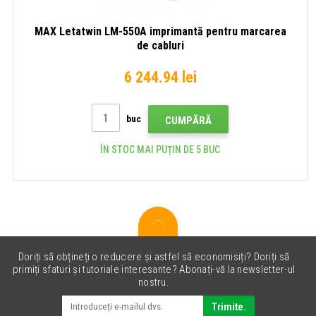
MAX Letatwin LM-550A imprimantă pentru marcarea
de cabluri
6 244.94 lei
buc
CUMPĂRĂ
ÎN STOC MAI PUȚIN DE 5 BUC
Doriți să obțineți o reducere și astfel să economisiți? Doriți să
primiți sfaturi și tutoriale interesante? Abonați-vă la newsletter-ul
nostru.
Trimite.