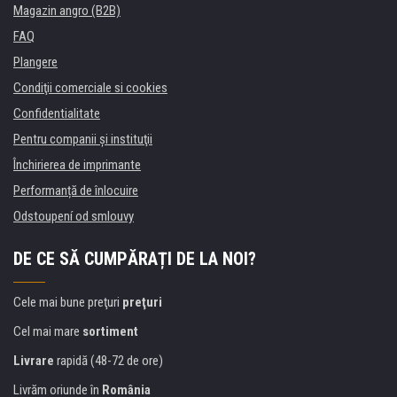
Magazin angro (B2B)
FAQ
Plangere
Condiţii comerciale si cookies
Confidentialitate
Pentru companii și instituţii
Închirierea de imprimante
Performanță de înlocuire
Odstoupení od smlouvy
DE CE SĂ CUMPĂRAȚI DE LA NOI?
Cele mai bune preţuri
preţuri
Cel mai mare
sortiment
Livrare
rapidă (48-72 de ore)
Livrăm oriunde în
România