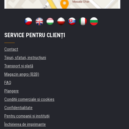
SERVICE PENTRU CLIENȚI
Contact
Tipuri, sfaturi, instrucțiuni
Transport şi plată
Magazin angro (B2B)
FAQ
Plangere
Condiţii comerciale si cookies
Confidentialitate
Pentru companii și instituţii
Închirierea de imprimante