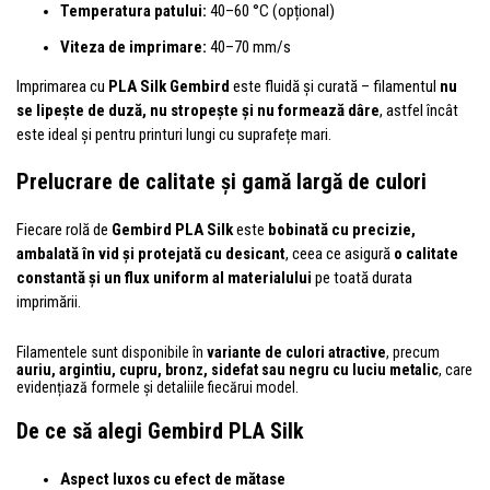
Temperatura patului:
40–60 °C (opțional)
Viteza de imprimare:
40–70 mm/s
Imprimarea cu
PLA Silk Gembird
este fluidă și curată – filamentul
nu
se lipește de duză, nu stropește și nu formează dâre
, astfel încât
este ideal și pentru printuri lungi cu suprafețe mari.
Prelucrare de calitate și gamă largă de culori
Fiecare rolă de
Gembird PLA Silk
este
bobinată cu precizie,
ambalată în vid și protejată cu desicant
, ceea ce asigură
o calitate
constantă și un flux uniform al materialului
pe toată durata
imprimării.
Filamentele sunt disponibile în
variante de culori atractive
, precum
auriu, argintiu, cupru, bronz, sidefat sau negru cu luciu metalic
, care
evidențiază formele și detaliile fiecărui model.
De ce să alegi Gembird PLA Silk
Aspect luxos cu efect de mătase