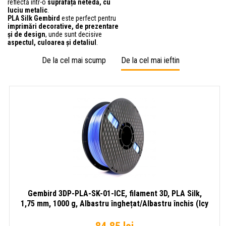
reflectă într-o
suprafață netedă, cu
luciu metalic
.
PLA Silk Gembird
este perfect pentru
imprimări decorative, de prezentare
și de design
, unde sunt decisive
aspectul, culoarea și detaliul
.
De la cel mai scump
De la cel mai ieftin
Gembird 3DP-PLA-SK-01-ICE, filament 3D, PLA Silk,
1,75 mm, 1000 g, Albastru înghețat/Albastru închis (Icy
blue/Dark blue)