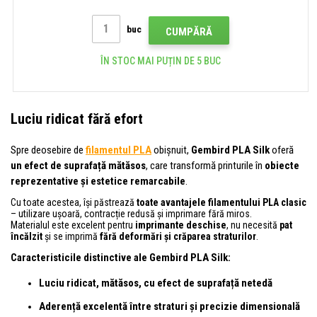
buc
CUMPĂRĂ
ÎN STOC MAI PUȚIN DE 5 BUC
Luciu ridicat fără efort
Spre deosebire de
filamentul PLA
obișnuit,
Gembird PLA Silk
oferă
un efect de suprafață mătăsos
, care transformă printurile în
obiecte
reprezentative și estetice remarcabile
.
Cu toate acestea, își păstrează
toate avantajele filamentului PLA clasic
– utilizare ușoară, contracție redusă și imprimare fără miros.
Materialul este excelent pentru
imprimante deschise
, nu necesită
pat
încălzit
și se imprimă
fără deformări și crăparea straturilor
.
Caracteristicile distinctive ale Gembird PLA Silk:
Luciu ridicat, mătăsos, cu efect de suprafață netedă
Aderență excelentă între straturi și precizie dimensională