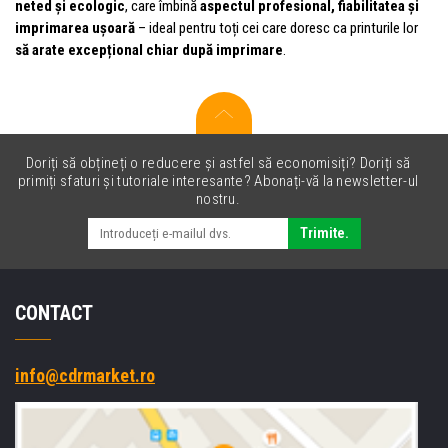
neted și ecologic
, care îmbină
aspectul profesional, fiabilitatea și
imprimarea ușoară
– ideal pentru toți cei care doresc ca printurile lor
să arate excepțional chiar după imprimare
.
Doriți să obțineți o reducere și astfel să economisiți? Doriți să
primiți sfaturi și tutoriale interesante? Abonați-vă la newsletter-ul
nostru.
Trimite.
CONTACT
info@cdrmarket.ro