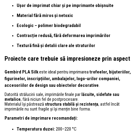
Ușor de imprimat chiar și pe imprimante obișnuite
Material fără miros și netoxic
Ecologic – polimer biodegradabil
Contracție redusă, fără deformarea imprimărilor
Textură fină și detalii clare ale straturilor
Proiecte care trebuie să impresioneze prin aspect
Gembird PLA Silk
este ideal pentru imprimarea
trofeelor, bijuteriilor,
figurinelor, inscripțiilor, ambalajelor, logo-urilor companiei,
accesoriilor de design sau obiectelor decorative
.
Datorită strălucirii sale, imprimările finale par
lăcuite, sidefate sau
metalice
, fără niciun fel de postprocesare.
Materialul își păstrează
structura stabilă și rezistența
, astfel încât
imprimările nu sunt fragile și își mențin bine forma.
Parametri de imprimare recomandați:
Temperatura duzei:
200–220 °C