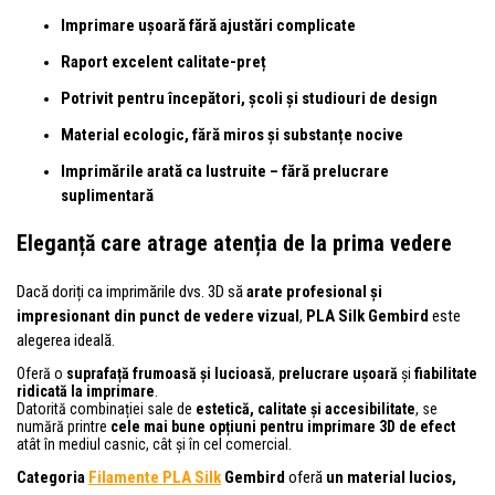
Imprimare ușoară fără ajustări complicate
Raport excelent calitate-preț
Potrivit pentru începători, școli și studiouri de design
Material ecologic, fără miros și substanțe nocive
Imprimările arată ca lustruite – fără prelucrare
suplimentară
Eleganță care atrage atenția de la prima vedere
Dacă doriți ca imprimările dvs. 3D să
arate profesional și
impresionant din punct de vedere vizual
,
PLA Silk Gembird
este
alegerea ideală.
Oferă o
suprafață frumoasă și lucioasă
,
prelucrare ușoară
și
fiabilitate
ridicată la imprimare
.
Datorită combinației sale de
estetică, calitate și accesibilitate
, se
numără printre
cele mai bune opțiuni pentru imprimare 3D de efect
atât în mediul casnic, cât și în cel comercial.
Categoria
Filamente PLA Silk
Gembird
oferă
un material lucios,