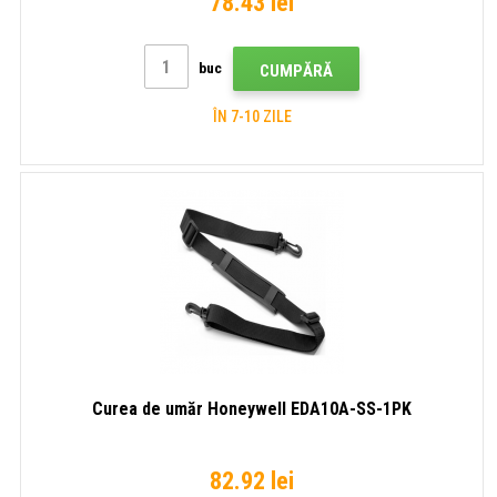
78.43 lei
buc
CUMPĂRĂ
ÎN 7-10 ZILE
Curea de umăr Honeywell EDA10A-SS-1PK
82.92 lei