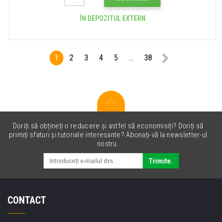
ÎN DEPOZITUL EXTERN
1
2
3
4
5
...
38
Doriți să obțineți o reducere și astfel să economisiți? Doriți să
primiți sfaturi și tutoriale interesante? Abonați-vă la newsletter-ul
nostru.
Trimite.
CONTACT