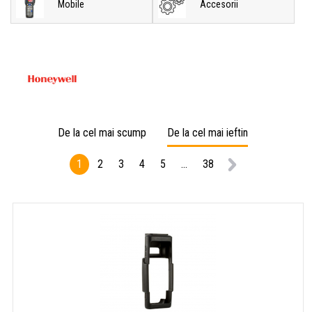
Mobile
Accesorii
De la cel mai scump
De la cel mai ieftin
1
2
3
4
5
...
38