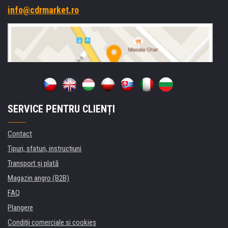
info@cdrmarket.ro
SERVICE PENTRU CLIENȚI
Contact
Tipuri, sfaturi, instrucțiuni
Transport şi plată
Magazin angro (B2B)
FAQ
Plangere
Condiţii comerciale si cookies