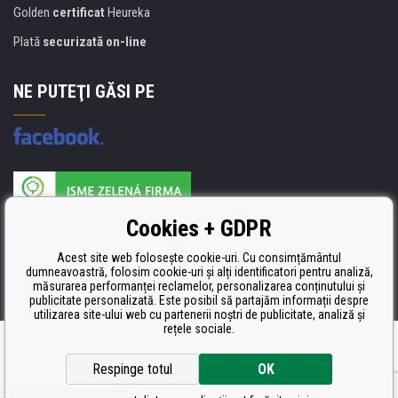
Golden
certificat
Heureka
Plată
securizată on-line
NE PUTEŢI GĂSI PE
Producătorul umpluturii de rezervă este certificat
Cookies + GDPR
ISO 9001, ISO 14001 şi STMC.
Acest site web folosește cookie-uri. Cu consimțământul
dumneavoastră, folosim cookie-uri și alți identificatori pentru analiză,
măsurarea performanței reclamelor, personalizarea conținutului și
publicitate personalizată. Este posibil să partajăm informații despre
utilizarea site-ului web cu partenerii noștri de publicitate, analiză și
rețele sociale.
Ecommerce solutions
BINARGON.cz
Respinge totul
OK