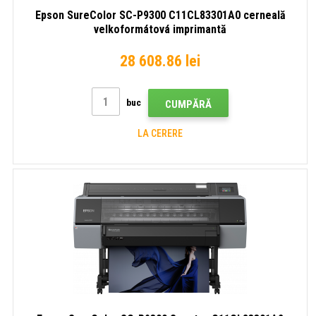
Epson SureColor SC-P9300 C11CL83301A0 cerneală
velkoformátová imprimantă
28 608.86 lei
buc
CUMPĂRĂ
LA CERERE