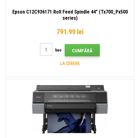
Epson C12C936171 Roll Feed Spindle 44" (Tx700_Px500
series)
791.99 lei
buc
CUMPĂRĂ
LA CERERE