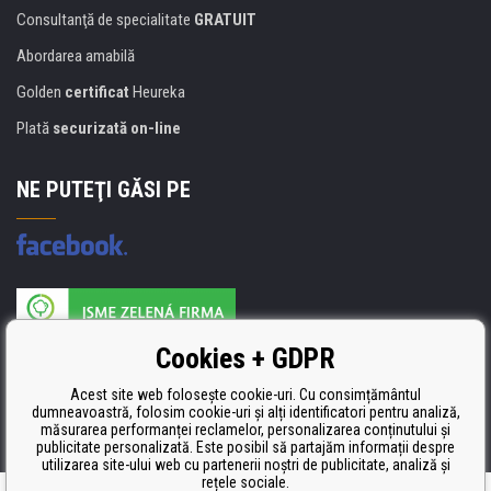
Consultanţă de specialitate
GRATUIT
Abordarea amabilă
Golden
certificat
Heureka
Plată
securizată on-line
NE PUTEŢI GĂSI PE
Producătorul umpluturii de rezervă este certificat
Cookies + GDPR
ISO 9001, ISO 14001 şi STMC.
Acest site web folosește cookie-uri. Cu consimțământul
dumneavoastră, folosim cookie-uri și alți identificatori pentru analiză,
măsurarea performanței reclamelor, personalizarea conținutului și
publicitate personalizată. Este posibil să partajăm informații despre
utilizarea site-ului web cu partenerii noștri de publicitate, analiză și
rețele sociale.