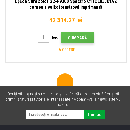
Epson SureColor SC-P9300 Spectro C11CL83301A2
cerneală velkoformátová imprimantă
42 314.27 lei
buc
CUMPĂRĂ
LA CERERE
Doriți să obțineți o reducere și astfel să economisiți? Doriți să
primiți sfaturi și tutoriale interesante? Abonați-vă la newsletter-ul
nostru.
Trimite.