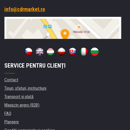
info@cdrmarket.ro
SERVICE PENTRU CLIENȚI
Contact
Tipuri, sfaturi, instrucțiuni
Transport şi plată
Magazin angro (B2B)
FAQ
Plangere