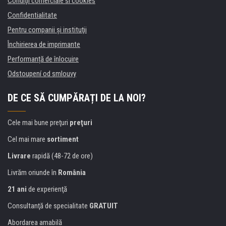
Condiţii comerciale si cookies
Confidentialitate
Pentru companii și instituţii
Închirierea de imprimante
Performanță de înlocuire
Odstoupení od smlouvy
DE CE SĂ CUMPĂRAȚI DE LA NOI?
Cele mai bune preţuri
preţuri
Cel mai mare
sortiment
Livrare
rapidă (48-72 de ore)
Livrăm oriunde în
România
21 ani
de experienţă
Consultanţă de specialitate
GRATUIT
Abordarea amabilă