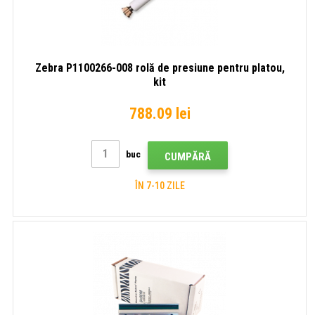
afișaj,
RTC,
TSPL-
EZ,
Zebra P1100266-008 rolă de presiune pentru platou,
Ethernet
kit
788.09 lei
buc
CUMPĂRĂ
ÎN 7-10 ZILE