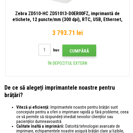
Zebra ZD510-HC ZD51013-D0ER00FZ, imprimantă de
etichete, 12 puncte/mm (300 dpi), RTC, USB, Ethernet,
ZPLII
3 793.71 lei
buc
CUMPĂRĂ
ÎN DEPOZITUL EXTERN
De ce să alegeți imprimantele noastre pentru
brățări?
Viteză și eficiență:
Imprimantele noastre pentru brățări sunt
concepute pentru a oferi o imprimare rapidă și fără probleme, ceea
ce vă permite să răspundeți imediat nevoilor clienților sau
pacienților dumneavoastră.
Calitate înaltă a imprimării:
Datorită tehnologiei avansate de
imprimare, echipamentele noastre asigură brățări clare și lizibile,