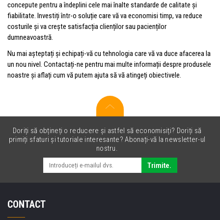
concepute pentru a îndeplini cele mai înalte standarde de calitate și
fiabilitate. Investiți într-o soluție care vă va economisi timp, va reduce
costurile și va crește satisfacția clienților sau pacienților
dumneavoastră.
Nu mai așteptați și echipați-vă cu tehnologia care vă va duce afacerea la
un nou nivel. Contactați-ne pentru mai multe informații despre produsele
noastre și aflați cum vă putem ajuta să vă atingeți obiectivele.
Doriți să obțineți o reducere și astfel să economisiți? Doriți să
primiți sfaturi și tutoriale interesante? Abonați-vă la newsletter-ul
nostru.
Trimite.
CONTACT