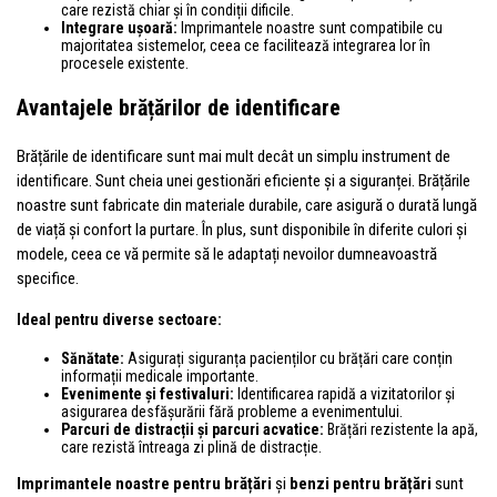
care rezistă chiar și în condiții dificile.
Integrare ușoară:
Imprimantele noastre sunt compatibile cu
majoritatea sistemelor, ceea ce facilitează integrarea lor în
procesele existente.
Avantajele brățărilor de identificare
Brățările de identificare sunt mai mult decât un simplu instrument de
identificare. Sunt cheia unei gestionări eficiente și a siguranței. Brățările
noastre sunt fabricate din materiale durabile, care asigură o durată lungă
de viață și confort la purtare. În plus, sunt disponibile în diferite culori și
modele, ceea ce vă permite să le adaptați nevoilor dumneavoastră
specifice.
Ideal pentru diverse sectoare:
Sănătate:
Asigurați siguranța pacienților cu brățări care conțin
informații medicale importante.
Evenimente și festivaluri:
Identificarea rapidă a vizitatorilor și
asigurarea desfășurării fără probleme a evenimentului.
Parcuri de distracții și parcuri acvatice:
Brățări rezistente la apă,
care rezistă întreaga zi plină de distracție.
Imprimantele noastre pentru brățări
și
benzi pentru brățări
sunt