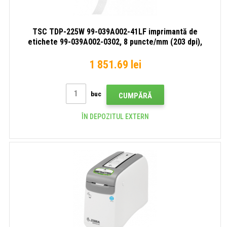
TSC TDP-225W 99-039A002-41LF imprimantă de
etichete 99-039A002-0302, 8 puncte/mm (203 dpi),
afișaj, RTC, TSPL-EZ, Ethernet
1 851.69 lei
buc
CUMPĂRĂ
ÎN DEPOZITUL EXTERN