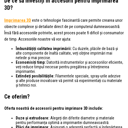
De ce să investiți în accesorii pentru imprimarea
3D?
Imprimarea 3D
este o tehnologie fascinantă care permite crearea unor
obiecte complexe și detaliate direct de pe computerul dumneavoastră.
Însă fără accesoriile potrivite, acest proces poate fi dificil și consumator
de timp. Accesoriile noastre vă vor ajuta:
Îmbunătățiți calitatea imprimării:
Cu duzele, plăcile de bază și
alte componente de înaltă calitate, veți obține imprimări mai
netede și mai precise.
Economisiți timp:
Datorită instrumentelor și accesoriilor eficiente,
veți reduce timpul necesar pentru pregătirea și întreținerea
imprimantei.
Extindeți posibilitățile:
Filamentele speciale, spray-urile adezive
și alte produse inovatoare vă permit să experimentați cu materiale
și tehnici noi.
Ce oferim?
Oferta noastră de accesorii pentru imprimare 3D include:
Duze și extrudoare:
Alegeți din diferite diametre și materiale
pentru performanța optimă a imprimantei dumneavoastră.
Plăci de imprimare:
Asigurați o aderență perfectă și îndepărtarea