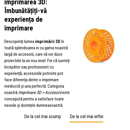
imprimarea 3D:
Îmbunătățiți-vă
experiența de
imprimare
Descoperiți lumea
imprimării 3D
în
toată splendoarea ei cu gama noastră
largă de accesorii, care vă vor duce
proiectele la un nou nivel. Fie că sunteți
începător sau profesionist cu
experiență, accesoriile potrivite pot
face diferența dintre o imprimare
mediocră și una perfectă. Categoria
noastră
Imprimare 3D > Accesorii
este
concepută pentru a satisface toate
nevoile și dorințele dumneavoastră.
De la cel mai scump
De la cel mai ieftin