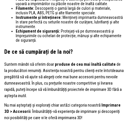
ușoară a imprimărilor cu plăcile noastre de înaltă calitate.
Filamente:
Descoperiți o gamă largă de culori și materiale,
inclusiv PLA, ABS, PETG și alte filamente speciale.
Instrumente și întreținere:
Mențineți imprimanta dumneavoastră
în stare perfectă cu seturile noastre de curățare, lubrifianți și alte
instrumente.
Echipament de siguranță:
Protejați-vă pe dumneavoastră și
împrejurimile cu ochelari de protecție, mănuși și alte echipamente
de siguranță.
De ce să cumpărați de la noi?
Suntem mândri să oferim doar
produse de cea mai înaltă calitate
de
la producători renumiți. Asistența noastră pentru clienți este întotdeauna
pregătită să vă ajute să alegeți cele mai bune accesorii pentru nevoile
dumneavoastră. În plus, cu prețurile noastre competitive și livrarea
rapidă, puteți începe să vă îmbunătățiți proiectele de imprimare 3D fără a
aștepta inutil.
Nu mai așteptați și explorați chiar astăzi categoria noastră
Imprimare
3D > Accesorii
. Îmbunătățiți-vă experiența de imprimare și descoperiți
noi posibilități pe care vi le oferă imprimarea 3D!