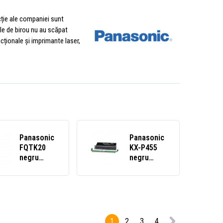
cție ale companiei sunt
le de birou nu au scăpat
cționale și imprimante laser,
Panasonic
Panasonic
FQTK20
KX-P455
negru
negru
(black)
(black)
toner
toner
compatibil
compatibil
1
2
3
4