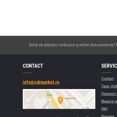
Doriți să obțineți o reducere și astfel să economisiți? D
CONTACT
SERVIC
Contact
info@cdrmarket.ro
Tipuri, sfat
Transport 
Magazin a
FAQ
Plangere