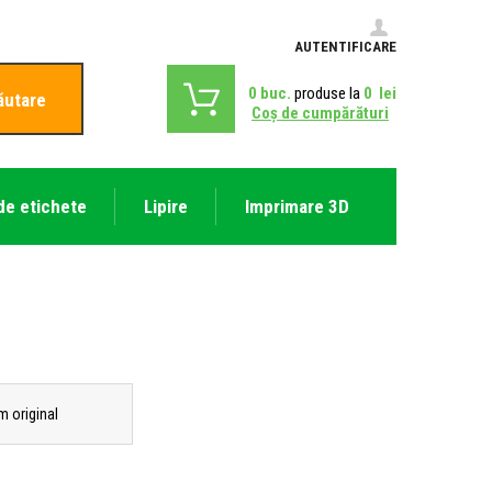
AUTENTIFICARE
0
buc.
produse la
0
lei
ăutare
Coş de cumpărături
de etichete
Lipire
Imprimare 3D
m original