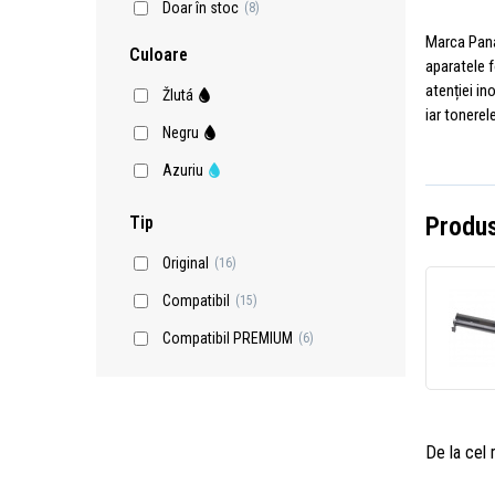
Doar în stoc
(8)
Marca Pana
Culoare
aparatele f
atenției in
Žlutá
iar tonerel
Negru
Azuriu
Produs
Tip
Original
(16)
Compatibil
(15)
Compatibil PREMIUM
(6)
De la cel