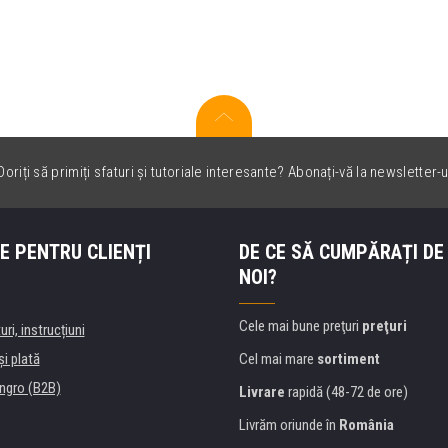
oriți să primiți sfaturi și tutoriale interesante? Abonați-vă la newsletter-u
E PENTRU CLIENȚI
DE CE SĂ CUMPĂRAȚI DE
NOI?
Cele mai bune preţuri
preţuri
uri, instrucțiuni
şi plată
Cel mai mare
sortiment
ngro (B2B)
Livrare
rapidă (48-72 de ore)
Livrăm oriunde în
România