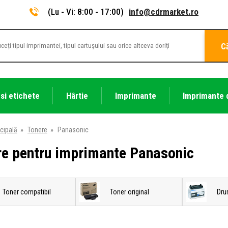
(Lu - Vi: 8:00 - 17:00)
info@cdrmarket.ro
C
 si etichete
Hârtie
Imprimante
Imprimante 
cipală
»
Tonere
»
Panasonic
re pentru imprimante Panasonic
Toner compatibil
Toner original
Dru