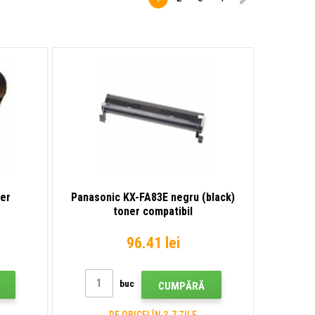
er
Panasonic KX-FA83E negru (black)
toner compatibil
96.41 lei
buc
CUMPĂRĂ
DE OBICEI ÎN 3-7 ZILE