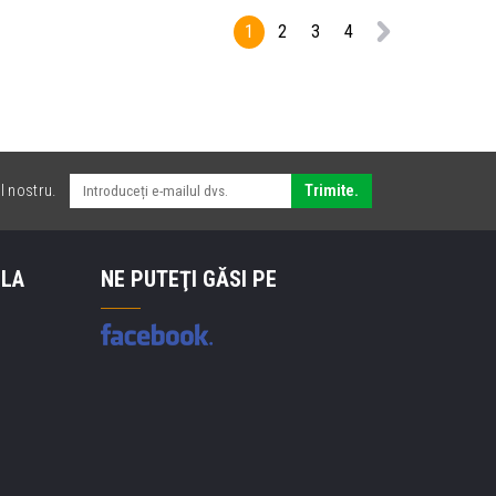
1
2
3
4
l nostru.
Trimite.
 LA
NE PUTEŢI GĂSI PE