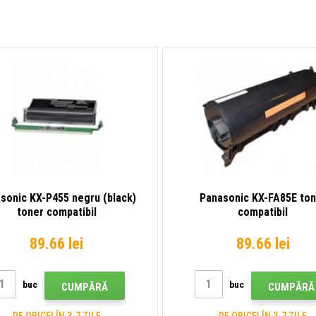
sonic KX-P455 negru (black)
Panasonic KX-FA85E ton
toner compatibil
compatibil
89.66 lei
89.66 lei
buc
buc
CUMPĂRĂ
CUMPĂRĂ
DE OBICEI ÎN 3-7 ZILE
DE OBICEI ÎN 3-7 ZILE