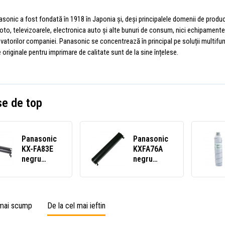
sonic a fost fondată în 1918 în Japonia și, deși principalele domenii de produ
oto, televizoarele, electronica auto și alte bunuri de consum, nici echipamente
ovatorilor companiei. Panasonic se concentrează în principal pe soluții multifun
e originale pentru imprimare de calitate sunt de la sine înțelese.
e de top
Panasonic
Panasonic
KX-FA83E
KXFA76A
negru
negru
(black)
(black)
toner
toner
compatibil
compatibil
 mai scump
De la cel mai ieftin