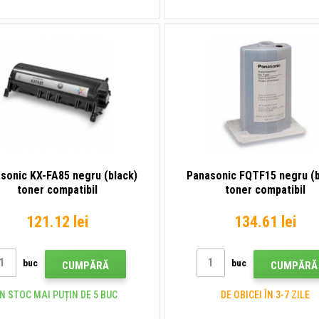
sonic KX-FA85 negru (black)
Panasonic FQTF15 negru (b
toner compatibil
toner compatibil
121.12 lei
134.61 lei
buc
buc
CUMPĂRĂ
CUMPĂRĂ
ÎN STOC MAI PUȚIN DE 5 BUC
DE OBICEI ÎN 3-7 ZILE