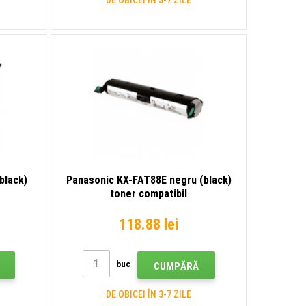
black)
Panasonic KX-FAT88E negru (black)
toner compatibil
118.88 lei
buc
CUMPĂRĂ
DE OBICEI ÎN 3-7 ZILE