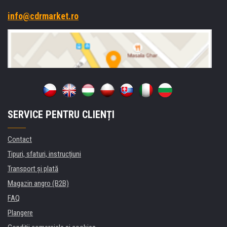
info@cdrmarket.ro
SERVICE PENTRU CLIENȚI
Contact
Tipuri, sfaturi, instrucțiuni
Transport şi plată
Magazin angro (B2B)
FAQ
Plangere