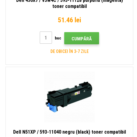
Dell 4J0X7 / V3W4C / 593-11128 purpuriu (magenta)
toner compatibil
51.46 lei
buc
CUMPĂRĂ
DE OBICEI ÎN 3-7 ZILE
Dell N51XP / 593-11040 negru (black) toner compatibil