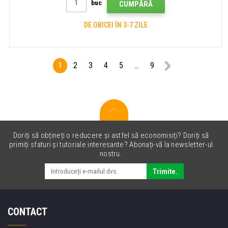
buc
CUMPĂRĂ
DE OBICEI ÎN 3-7 ZILE
1
2
3
4
5
...
9
Doriți să obțineți o reducere și astfel să economisiți? Doriți să
primiți sfaturi și tutoriale interesante? Abonați-vă la newsletter-ul
nostru.
Trimite.
CONTACT