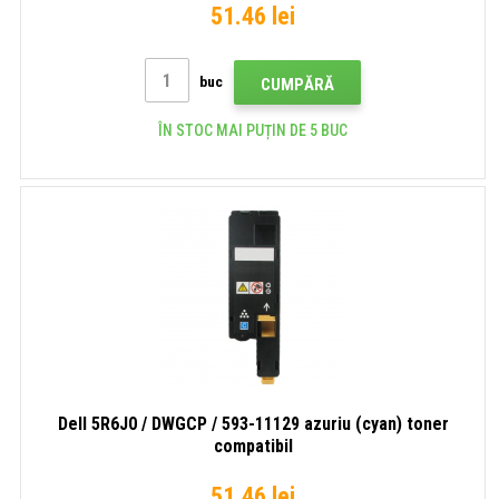
51.46 lei
buc
CUMPĂRĂ
ÎN STOC MAI PUȚIN DE 5 BUC
Dell 5R6J0 / DWGCP / 593-11129 azuriu (cyan) toner
compatibil
51.46 lei