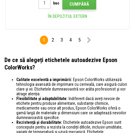
buc
CUMPĂRĂ
ÎN DEPOZITUL EXTERN
1
2
3
4
5
De ce să alegeți etichetele autoadezive Epson
ColorWorks?
Calitate excelentă a imprimării:
Epson ColorWorks utilizează
tehnologia avansată de imprimare cu cerneală, care asigură culori
clare și vii. Etichetele dumneavoastră vor arăta profesionist și vor
atrage atenția.
Flexibilitate și adaptabilitate:
Indiferent dacă aveți nevoie de
etichete pentru produse alimentare, substanțe chimice,
medicamente sau orice alt produs, Epson ColorWorks oferă o
gamă largă de materiale și dimensiuni care se adaptează nevoilor
dumneavoastră specifice.
Rezistență și durabilitate:
Etichetele autoadezive Epson sunt
concepute pentru a rezista la condiții dificile, inclusiv umiditate,
variații de temperatură și uzură mecanică. Etichetele