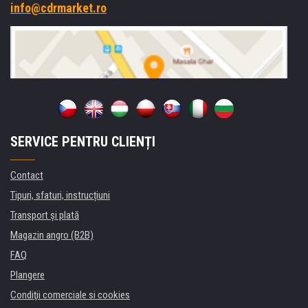
info@cdrmarket.ro
SERVICE PENTRU CLIENȚI
Contact
Tipuri, sfaturi, instrucțiuni
Transport şi plată
Magazin angro (B2B)
FAQ
Plangere
Condiţii comerciale si cookies