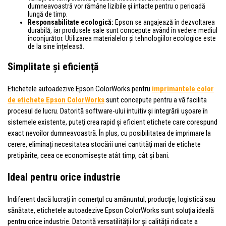
dumneavoastră vor rămâne lizibile și intacte pentru o perioadă
lungă de timp.
Responsabilitate ecologică:
Epson se angajează în dezvoltarea
durabilă, iar produsele sale sunt concepute având în vedere mediul
înconjurător. Utilizarea materialelor și tehnologiilor ecologice este
de la sine înțeleasă.
Simplitate și eficiență
Etichetele autoadezive Epson ColorWorks pentru
imprimantele color
de etichete Epson ColorWorks
sunt concepute pentru a vă facilita
procesul de lucru. Datorită software-ului intuitiv și integrării ușoare în
sistemele existente, puteți crea rapid și eficient etichete care corespund
exact nevoilor dumneavoastră. În plus, cu posibilitatea de imprimare la
cerere, eliminați necesitatea stocării unei cantități mari de etichete
pretipărite, ceea ce economisește atât timp, cât și bani.
Ideal pentru orice industrie
Indiferent dacă lucrați în comerțul cu amănuntul, producție, logistică sau
sănătate, etichetele autoadezive Epson ColorWorks sunt soluția ideală
pentru orice industrie. Datorită versatilității lor și calității ridicate a