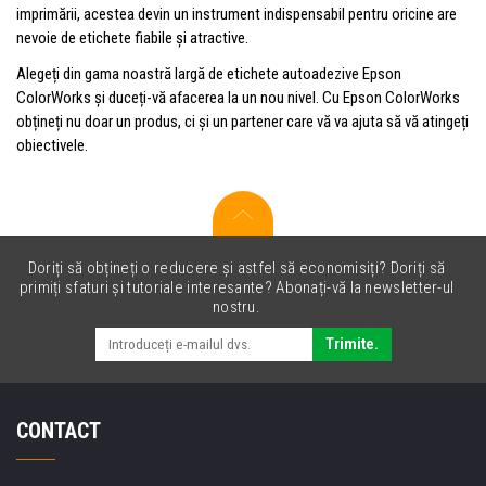
imprimării, acestea devin un instrument indispensabil pentru oricine are
nevoie de etichete fiabile și atractive.
Alegeți din gama noastră largă de etichete autoadezive Epson
ColorWorks și duceți-vă afacerea la un nou nivel. Cu Epson ColorWorks
obțineți nu doar un produs, ci și un partener care vă va ajuta să vă atingeți
obiectivele.
Doriți să obțineți o reducere și astfel să economisiți? Doriți să
primiți sfaturi și tutoriale interesante? Abonați-vă la newsletter-ul
nostru.
Trimite.
CONTACT