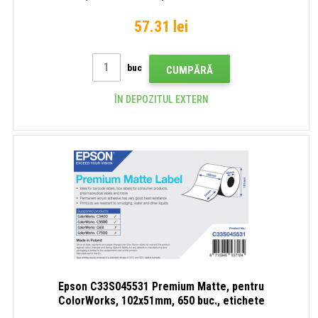
57.31 lei
buc
CUMPĂRĂ
ÎN DEPOZITUL EXTERN
Epson C33S045531 Premium Matte, pentru
ColorWorks, 102x51mm, 650 buc., etichete
autoadezive albe