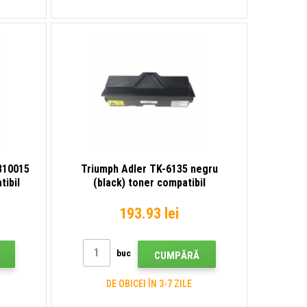
810015
Triumph Adler TK-6135 negru
tibil
(black) toner compatibil
193.93 lei
buc
CUMPĂRĂ
DE OBICEI ÎN 3-7 ZILE