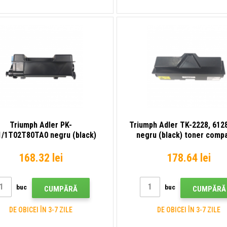
Triumph Adler PK-
Triumph Adler TK-2228, 612
1/1T02T80TA0 negru (black)
negru (black) toner compa
toner compatibil
168.32 lei
178.64 lei
buc
buc
CUMPĂRĂ
CUMPĂRĂ
DE OBICEI ÎN 3-7 ZILE
DE OBICEI ÎN 3-7 ZILE