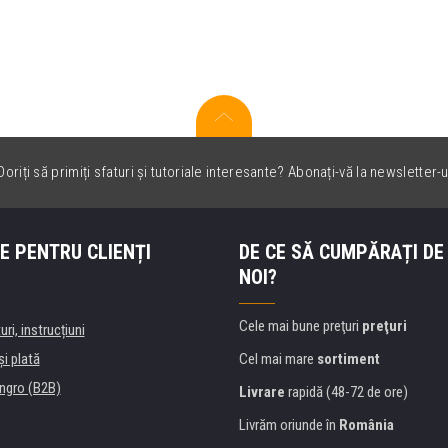
oriți să primiți sfaturi și tutoriale interesante? Abonați-vă la newsletter-u
E PENTRU CLIENȚI
DE CE SĂ CUMPĂRAȚI DE
NOI?
Cele mai bune preţuri
preţuri
uri, instrucțiuni
şi plată
Cel mai mare
sortiment
ngro (B2B)
Livrare
rapidă (48-72 de ore)
Livrăm oriunde în
România