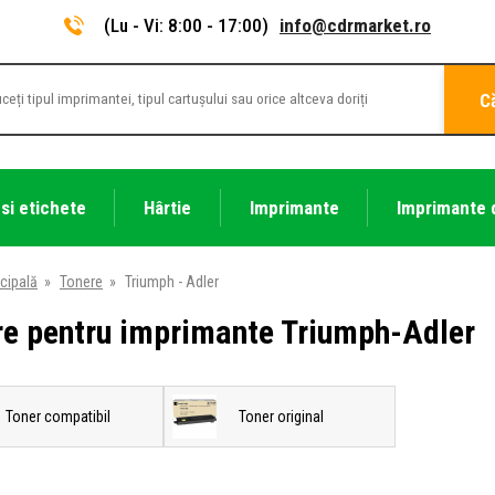
(Lu - Vi: 8:00 - 17:00)
info@cdrmarket.ro
C
 si etichete
Hârtie
Imprimante
Imprimante 
cipală
»
Tonere
»
Triumph - Adler
re pentru imprimante Triumph-Adler
Toner compatibil
Toner original