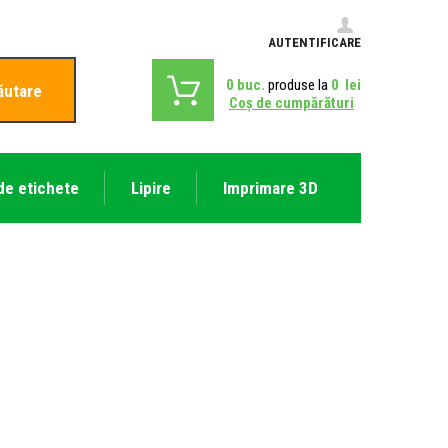
AUTENTIFICARE
0
buc.
produse la
0
lei
ăutare
Coş de cumpărături
de etichete
Lipire
Imprimare 3D