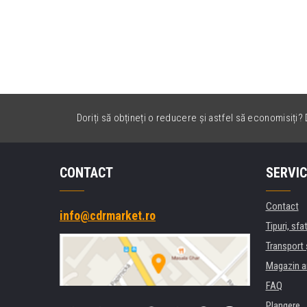
Doriți să obțineți o reducere și astfel să economisiți? D
CONTACT
SERVIC
Contact
info@cdrmarket.ro
Tipuri, sfat
Transport 
Magazin a
FAQ
Plangere