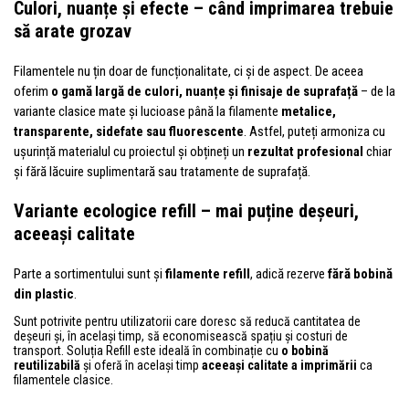
Culori, nuanțe și efecte – când imprimarea trebuie
să arate grozav
Filamentele nu țin doar de funcționalitate, ci și de aspect. De aceea
oferim
o gamă largă de culori, nuanțe și finisaje de suprafață
– de la
variante clasice mate și lucioase până la filamente
metalice,
transparente, sidefate sau fluorescente
. Astfel, puteți armoniza cu
ușurință materialul cu proiectul și obțineți un
rezultat profesional
chiar
și fără lăcuire suplimentară sau tratamente de suprafață.
Variante ecologice refill – mai puține deșeuri,
aceeași calitate
Parte a sortimentului sunt și
filamente refill
, adică rezerve
fără bobină
din plastic
.
Sunt potrivite pentru utilizatorii care doresc să reducă cantitatea de
deșeuri și, în același timp, să economisească spațiu și costuri de
transport. Soluția Refill este ideală în combinație cu
o bobină
reutilizabilă
și oferă în același timp
aceeași calitate a imprimării
ca
filamentele clasice.