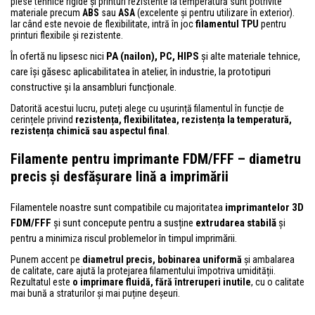
piese tehnice rigide și printuri rezistente la temperatură sunt potrivite
materiale precum
ABS
sau
ASA
(excelente și pentru utilizare în exterior).
Iar când este nevoie de flexibilitate, intră în joc
filamentul TPU
pentru
printuri flexibile și rezistente.
În ofertă nu lipsesc nici
PA (nailon), PC, HIPS
și alte materiale tehnice,
care își găsesc aplicabilitatea în atelier, în industrie, la prototipuri
constructive și la ansambluri funcționale.
Datorită acestui lucru, puteți alege cu ușurință filamentul în funcție de
cerințele privind
rezistența, flexibilitatea, rezistența la temperatură,
rezistența chimică sau aspectul final
.
Filamente pentru imprimante FDM/FFF – diametru
precis și desfășurare lină a imprimării
Filamentele noastre sunt compatibile cu majoritatea
imprimantelor 3D
FDM/FFF
și sunt concepute pentru a susține
extrudarea stabilă
și
pentru a minimiza riscul problemelor în timpul imprimării.
Punem accent pe
diametrul precis, bobinarea uniformă
și ambalarea
de calitate, care ajută la protejarea filamentului împotriva umidității.
Rezultatul este
o imprimare fluidă, fără întreruperi inutile
, cu o calitate
mai bună a straturilor și mai puține deșeuri.