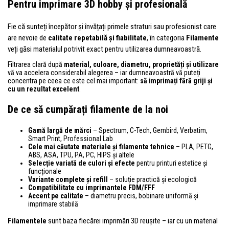
Pentru imprimare 3D hobby și profesională
Fie că sunteți începător și învățați primele straturi sau profesionist care
are nevoie de
calitate repetabilă și fiabilitate
, în categoria
Filamente
veți găsi materialul potrivit exact pentru utilizarea dumneavoastră.
Filtrarea clară după
material, culoare, diametru, proprietăți și utilizare
vă va accelera considerabil alegerea – iar dumneavoastră vă puteți
concentra pe ceea ce este cel mai important:
să imprimați fără griji și
cu un rezultat excelent
.
De ce să cumpărați filamente de la noi
Gamă largă de mărci
– Spectrum, C-Tech, Gembird, Verbatim,
Smart Print, Professional Lab
Cele mai căutate materiale și filamente tehnice
– PLA, PETG,
ABS, ASA, TPU, PA, PC, HIPS și altele
Selecție variată de culori și efecte
pentru printuri estetice și
funcționale
Variante complete și refill
– soluție practică și ecologică
Compatibilitate cu imprimantele FDM/FFF
Accent pe calitate
– diametru precis, bobinare uniformă și
imprimare stabilă
Filamentele
sunt baza fiecărei imprimări 3D reușite – iar cu un material