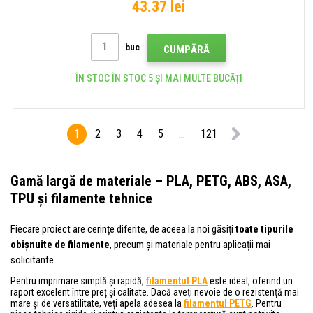
43.37 lei
buc
CUMPĂRĂ
ÎN STOC ÎN STOC 5 ȘI MAI MULTE BUCĂŢI
1
2
3
4
5
...
121
Gamă largă de materiale – PLA, PETG, ABS, ASA,
TPU și filamente tehnice
Fiecare proiect are cerințe diferite, de aceea la noi găsiți
toate tipurile
obișnuite de filamente
, precum și materiale pentru aplicații mai
solicitante.
Pentru imprimare simplă și rapidă,
filamentul PLA
este ideal, oferind un
raport excelent între preț și calitate. Dacă aveți nevoie de o rezistență mai
mare și de versatilitate, veți apela adesea la
filamentul PETG
. Pentru