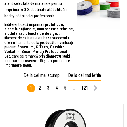
atent selectată de materiale pentru
imprimare 3D
, destinate atât utilizării
hobby, cât și celei profesionale.
Indiferent dacă imprimați
prototipuri,
piese funcționale, componente tehnice,
modele sau obiecte de design
, un
filament de calitate este baza succesului.
Oferim filamente de la producători verificați,
precum
Spectrum, C-Tech, Gembird,
Verbatim, Smart Print
și
Professional
Lab
, care se remarcă prin
diametru stabil,
bobinare consecventă și un proces de
imprimare fiabil
.
De la cel mai scump
De la cel mai ieftin
1
2
3
4
5
...
121