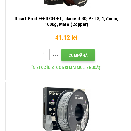
Smart Print FG-S204-E1, filament 3D, PETG, 1,75mm,
1000g, Maro (Copper)
41.12 lei
buc
CUMPĂRĂ
ÎN STOC ÎN STOC 5 ȘI MAI MULTE BUCĂŢI