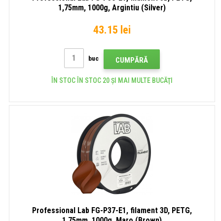
1,75mm, 1000g, Argintiu (Silver)
43.15 lei
buc
CUMPĂRĂ
ÎN STOC ÎN STOC 20 ȘI MAI MULTE BUCĂŢI
Professional Lab FG-P37-E1, filament 3D, PETG,
1,75mm, 1000g, Maro (Brown)