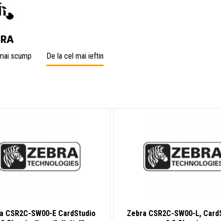
 mai scump
De la cel mai ieftin
a CSR2C-SW00-E CardStudio
Zebra CSR2C-SW00-L, Card