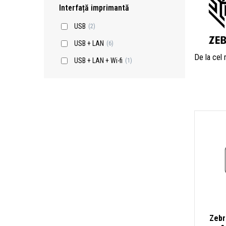
Interfață imprimantă
USB
(2)
USB + LAN
(6)
De la cel
USB + LAN + Wi-fi
(1)
Zebr