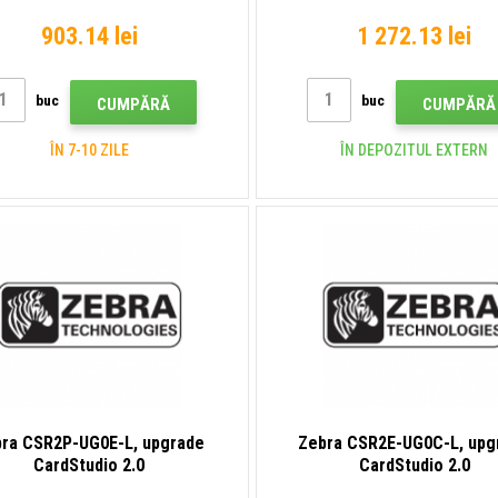
903.14 lei
1 272.13 lei
buc
buc
CUMPĂRĂ
CUMPĂRĂ
ÎN 7-10 ZILE
ÎN DEPOZITUL EXTERN
ra CSR2P-UG0E-L, upgrade
Zebra CSR2E-UG0C-L, upg
CardStudio 2.0
CardStudio 2.0