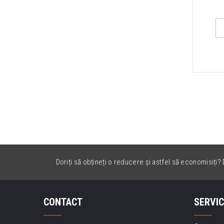
Doriți să obțineți o reducere și astfel să economisiți? D
CONTACT
SERVIC