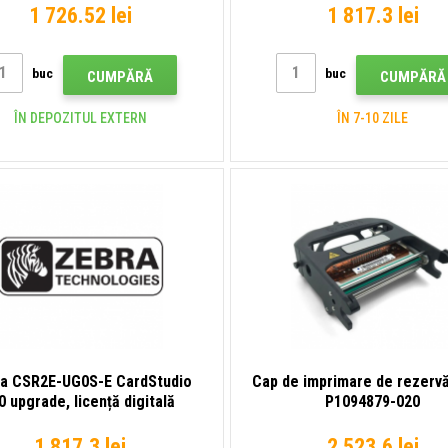
1 726.52 lei
1 817.3 lei
buc
buc
CUMPĂRĂ
CUMPĂRĂ
ÎN DEPOZITUL EXTERN
ÎN 7-10 ZILE
a CSR2E-UG0S-E CardStudio
Cap de imprimare de rezerv
0 upgrade, licență digitală
P1094879-020
1 817.3 lei
2 523.6 lei