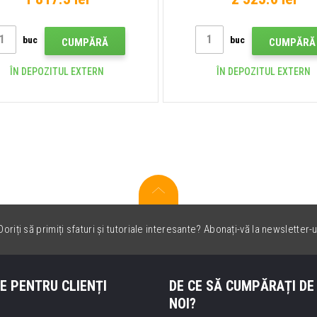
buc
buc
CUMPĂRĂ
CUMPĂRĂ
ÎN DEPOZITUL EXTERN
ÎN DEPOZITUL EXTERN
oriți să primiți sfaturi și tutoriale interesante? Abonați-vă la newsletter-u
E PENTRU CLIENȚI
DE CE SĂ CUMPĂRAȚI DE
NOI?