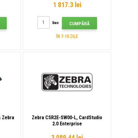
1 817.3 lei
buc
CUMPĂRĂ
ÎN 7-10 ZILE
ă Zebra
Zebra CSR2E-SW00-L, CardStudio
2.0 Enterprise
3 089.44 lei