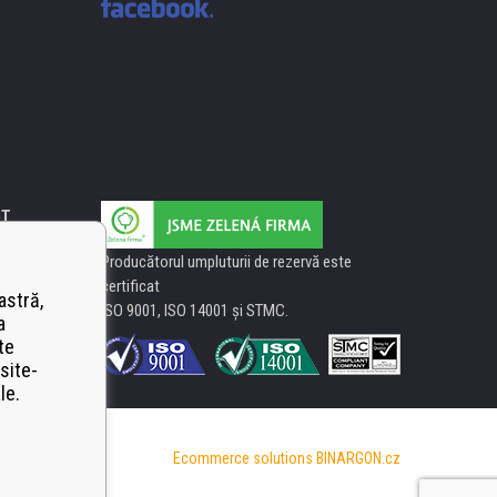
IT
Producătorul umpluturii de rezervă este
certificat
astră,
ISO 9001, ISO 14001 şi STMC.
a
te
site-
le.
Ecommerce solutions
BINARGON.cz