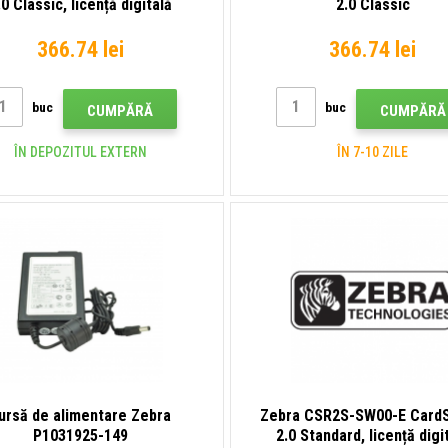
.0 Classic, licență digitală
2.0 Classic
366.74 lei
366.74 lei
buc
buc
CUMPĂRĂ
CUMPĂRĂ
ÎN DEPOZITUL EXTERN
ÎN 7-10 ZILE
ursă de alimentare Zebra
Zebra CSR2S-SW00-E CardS
P1031925-149
2.0 Standard, licență digi