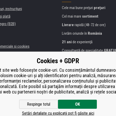
Cele mai bune preţuri
preţuri
uri, instrucțiuni
şi plată
Cel mai mare
sortiment
ngro (B2B)
Livrare
rapidă (48-72 de ore)
Livrăm oriunde în
România
21 ani
de experienţă
omerciale si cookies
Consultanţă de specialitate
GRATU
alitate
Abordarea amabilă
Cookies + GDPR
anii și instituţii
Golden
certificat
Heureka
a de imprimante
 site web folosește cookie-uri. Cu consimțământul dumneavo
folosim cookie-uri și alți identificatori pentru analiză, măsurare
Plată
securizată on-line
ă de înlocuire
erformanței reclamelor, personalizarea conținutului și publicita
í od smlouvy
onalizată. Este posibil să partajăm informații despre utilizarea 
ui web cu partenerii noștri de publicitate, analiză și rețele socia
Respinge totul
OK
Setări detaliate cu explicații pot fi găsite aici