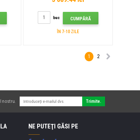
buc
CUMPĂRĂ
ÎN 7-10 ZILE
1
2
l nostru.
Trimite.
 LA
NE PUTEŢI GĂSI PE