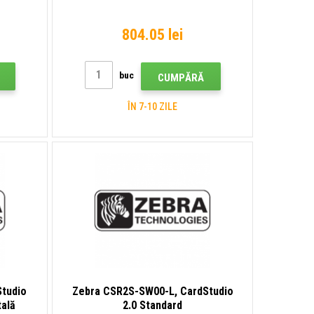
804.05 lei
buc
CUMPĂRĂ
ÎN 7-10 ZILE
tudio
Zebra CSR2S-SW00-L, CardStudio
tală
2.0 Standard