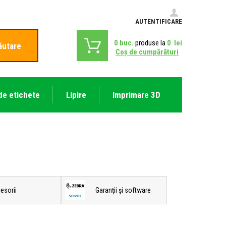
AUTENTIFICARE
0
buc.
produse la
0
lei
ăutare
Coş de cumpărături
de etichete
Lipire
Imprimare 3D
esorii
Garanții și software