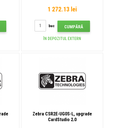
1 272.13 lei
buc
CUMPĂRĂ
ÎN DEPOZITUL EXTERN
rade
Zebra CSR2E-UG0S-L, upgrade
CardStudio 2.0