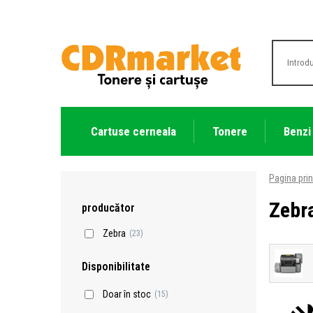
Cartuse cerneala
Tonere
Benzi
Pagina prin
Zebr
producător
Zebra
(23)
Disponibilitate
Doar în stoc
(15)