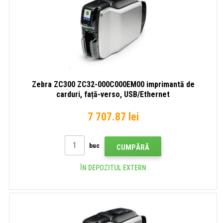
Zebra ZC300 ZC32-000C000EM00 imprimantă de
carduri, față-verso, USB/Ethernet
7 707.87 lei
buc
CUMPĂRĂ
ÎN DEPOZITUL EXTERN