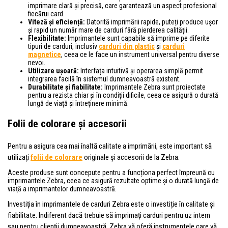
imprimare clară și precisă, care garantează un aspect profesional
fiecărui card.
Viteză și eficiență:
Datorită imprimării rapide, puteți produce ușor
și rapid un număr mare de carduri fără pierderea calității.
Flexibilitate:
Imprimantele sunt capabile să imprime pe diferite
tipuri de carduri, inclusiv
carduri din plastic
și
carduri
magnetice
, ceea ce le face un instrument universal pentru diverse
nevoi.
Utilizare ușoară:
Interfața intuitivă și operarea simplă permit
integrarea facilă în sistemul dumneavoastră existent.
Durabilitate și fiabilitate:
Imprimantele Zebra sunt proiectate
pentru a rezista chiar și în condiții dificile, ceea ce asigură o durată
lungă de viață și întreținere minimă.
Folii de colorare și accesorii
Pentru a asigura cea mai înaltă calitate a imprimării, este important să
utilizați
folii de colorare
originale și accesorii de la Zebra.
Aceste produse sunt concepute pentru a funcționa perfect împreună cu
imprimantele Zebra, ceea ce asigură rezultate optime și o durată lungă de
viață a imprimantelor dumneavoastră.
Investiția în imprimantele de carduri Zebra este o investiție în calitate și
fiabilitate. Indiferent dacă trebuie să imprimați carduri pentru uz intern
sau pentru clienții dumneavoastră, Zebra vă oferă instrumentele care vă