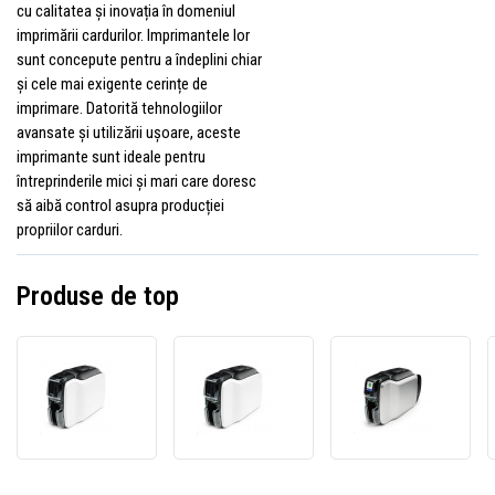
cu calitatea și inovația în domeniul
imprimării cardurilor. Imprimantele lor
sunt concepute pentru a îndeplini chiar
și cele mai exigente cerințe de
imprimare. Datorită tehnologiilor
avansate și utilizării ușoare, aceste
imprimante sunt ideale pentru
întreprinderile mici și mari care doresc
să aibă control asupra producției
propriilor carduri.
Produse de top
Imprimantă
Imprimantă
Impri
de
de
de
carduri
carduri
cardur
Zebra
Zebra
Zebra
ZC100
ZC100
ZC300
ZC11-
ZC11-
ZC31-