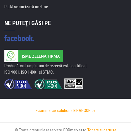
Plată
securizată on-line
NE PUTEŢI GĂSI PE
Producătorul umpluturii de rezervă este certificat
ISO 9001, ISO 14001 şi STMC.
Ecommerce solutions
BINARGON.cz
© Toate drepturile rezervate CDRmarket.ro
Tonere şi cartuşe