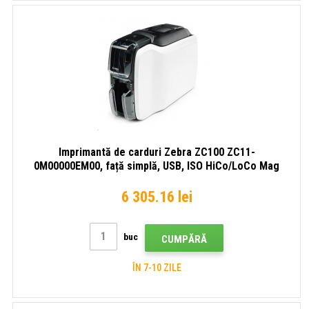
Imprimantă de carduri Zebra ZC100 ZC11-
0M00000EM00, față simplă, USB, ISO HiCo/LoCo Mag
selectabil prin software
6 305.16 lei
buc
CUMPĂRĂ
ÎN 7-10 ZILE