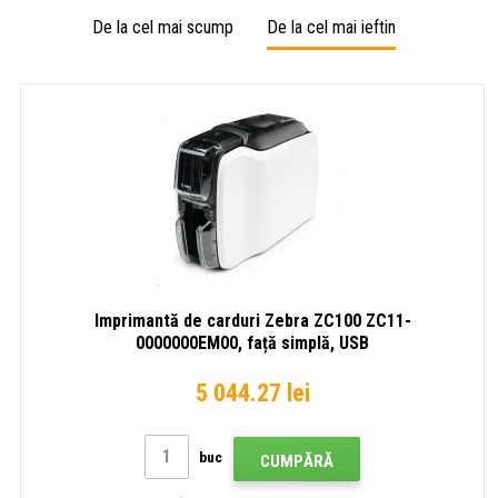
0M00000EM00,
000C000EM00,
000C0
De la cel mai scump
De la cel mai ieftin
față
față
față
simplă,
simplă,
simplă
USB,
USB/Ethernet
USB/E
ISO
HiCo/LoCo
Mag
selectabil
prin
software
Imprimantă de carduri Zebra ZC100 ZC11-
0000000EM00, față simplă, USB
5 044.27 lei
buc
CUMPĂRĂ