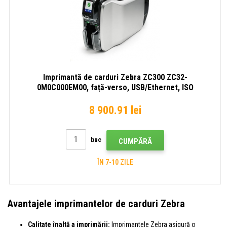
Imprimantă de carduri Zebra ZC300 ZC32-
0M0C000EM00, față-verso, USB/Ethernet, ISO
HiCo/LoCo Mag selectabil prin software
8 900.91 lei
buc
CUMPĂRĂ
ÎN 7-10 ZILE
Avantajele imprimantelor de carduri Zebra
Calitate înaltă a imprimării:
Imprimantele Zebra asigură o