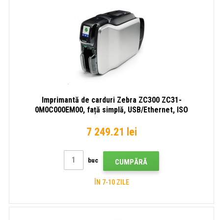
Imprimantă de carduri Zebra ZC300 ZC31-
0M0C000EM00, față simplă, USB/Ethernet, ISO
HiCo/LoCo Mag selectabil prin software
7 249.21 lei
buc
CUMPĂRĂ
ÎN 7-10 ZILE