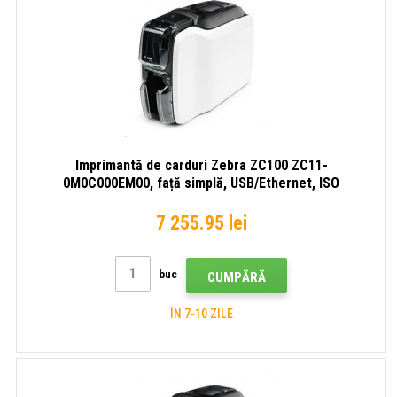
Imprimantă de carduri Zebra ZC100 ZC11-
0M0C000EM00, față simplă, USB/Ethernet, ISO
HiCo/LoCo Mag selectabil prin software
7 255.95 lei
buc
CUMPĂRĂ
ÎN 7-10 ZILE