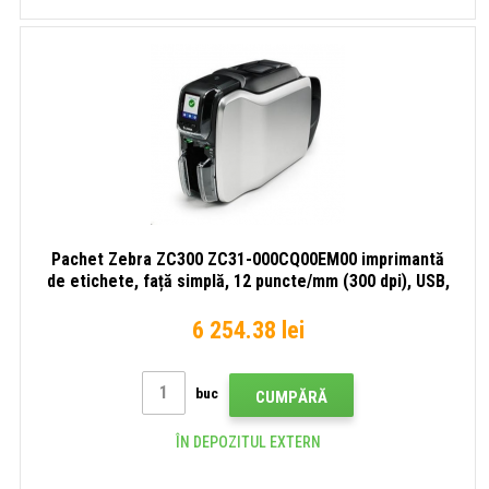
Pachet Zebra ZC300 ZC31-000CQ00EM00 imprimantă
de etichete, față simplă, 12 puncte/mm (300 dpi), USB,
Ethernet, afișaj, cardStudio
6 254.38 lei
buc
CUMPĂRĂ
ÎN DEPOZITUL EXTERN