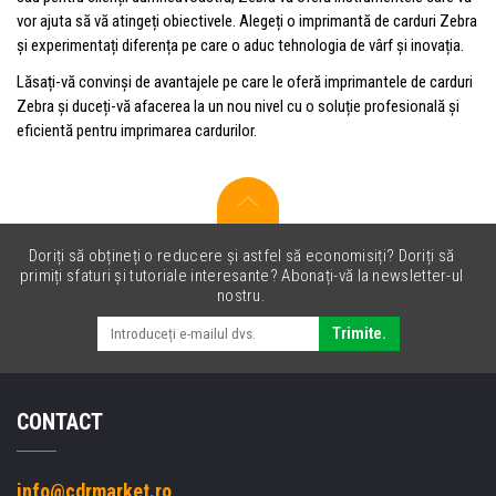
vor ajuta să vă atingeți obiectivele. Alegeți o imprimantă de carduri Zebra
și experimentați diferența pe care o aduc tehnologia de vârf și inovația.
Lăsați-vă convinși de avantajele pe care le oferă imprimantele de carduri
Zebra și duceți-vă afacerea la un nou nivel cu o soluție profesională și
eficientă pentru imprimarea cardurilor.
Doriți să obțineți o reducere și astfel să economisiți? Doriți să
primiți sfaturi și tutoriale interesante? Abonați-vă la newsletter-ul
nostru.
Trimite.
CONTACT
info@cdrmarket.ro