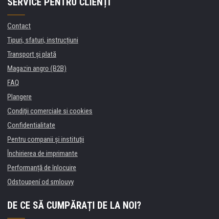
SERVICE PENTRU CLIENȚI
Contact
Tipuri, sfaturi, instrucțiuni
Transport şi plată
Magazin angro (B2B)
FAQ
Plangere
Condiţii comerciale si cookies
Confidentialitate
Pentru companii și instituţii
Închirierea de imprimante
Performanță de înlocuire
Odstoupení od smlouvy
DE CE SĂ CUMPĂRAȚI DE LA NOI?