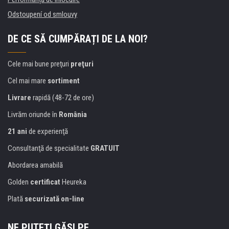
Odstoupení od smlouvy
DE CE SĂ CUMPĂRAȚI DE LA NOI?
Cele mai bune preţuri
preţuri
Cel mai mare
sortiment
Livrare
rapidă (48-72 de ore)
Livrăm oriunde în
România
21 ani
de experienţă
Consultanţă de specialitate
GRATUIT
Abordarea amabilă
Golden
certificat
Heureka
Plată
securizată on-line
NE PUTEŢI GĂSI PE