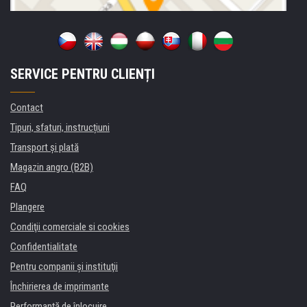
SERVICE PENTRU CLIENȚI
Contact
Tipuri, sfaturi, instrucțiuni
Transport şi plată
Magazin angro (B2B)
FAQ
Plangere
Condiţii comerciale si cookies
Confidentialitate
Pentru companii și instituţii
Închirierea de imprimante
Performanță de înlocuire