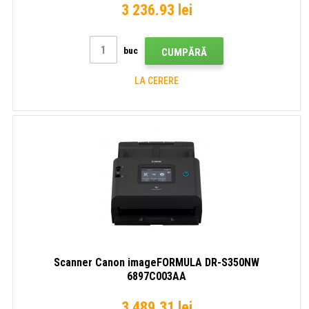
3 236.93 lei
buc
CUMPĂRĂ
LA CERERE
Scanner Canon imageFORMULA DR-S350NW
6897C003AA
3 489.31 lei