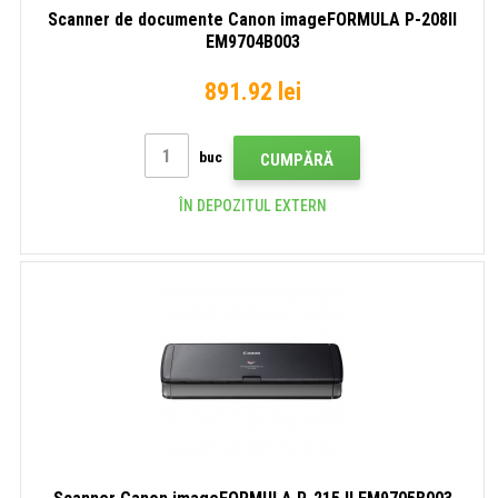
Scanner de documente Canon imageFORMULA P-208II
EM9704B003
891.92 lei
buc
CUMPĂRĂ
ÎN DEPOZITUL EXTERN