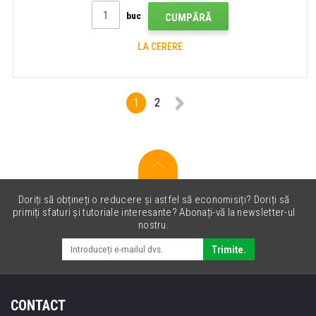
buc
CUMPĂRĂ
LA CERERE
1
2
Doriți să obțineți o reducere și astfel să economisiți? Doriți să
primiți sfaturi și tutoriale interesante? Abonați-vă la newsletter-ul
nostru.
Trimite.
CONTACT