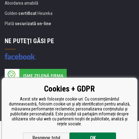
Abordarea amabilă
Golden
certificat
Heureka
Plată
securizată on-line
NE PUTEŢI GĂSI PE
Producătorul umpluturii de rezervă este certificat
Cookies + GDPR
ISO 9001, ISO 14001 şi STMC.
Acest site web folosește cookie-uri. Cu consimțământul
dumneavoastră, folosim cookie-uri și alți identificatori pentru analiză,
măsurarea performanței reclamelor, personalizarea conținutului și
publicitate personalizată. Este posibil să partajăm informații despre
utilizarea site-ului web cu partenerii noștri de publicitate, analiză și
rețele sociale.
Ecommerce solutions
BINARGON.cz
Respinge totul
OK