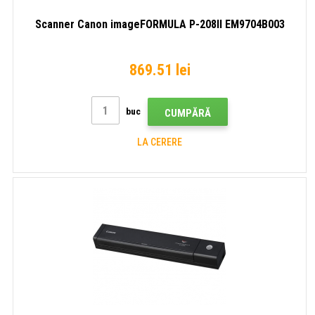
Scanner Canon imageFORMULA P-208II EM9704B003
869.51 lei
buc
CUMPĂRĂ
LA CERERE