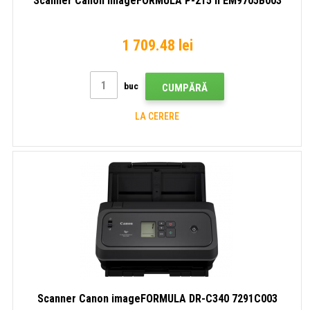
Scanner Canon imageFORMULA P-215 II EM9705B003
1 709.48 lei
buc
CUMPĂRĂ
LA CERERE
Scanner Canon imageFORMULA DR-C340 7291C003